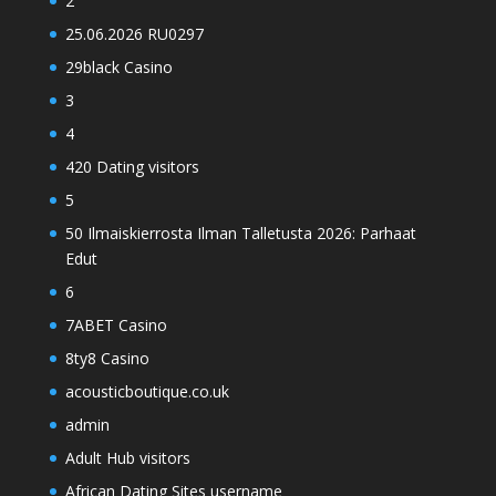
2
25.06.2026 RU0297
29black Casino
3
4
420 Dating visitors
5
50 Ilmaiskierrosta Ilman Talletusta 2026: Parhaat
Edut
6
7ABET Casino
8ty8 Casino
acousticboutique.co.uk
admin
Adult Hub visitors
African Dating Sites username