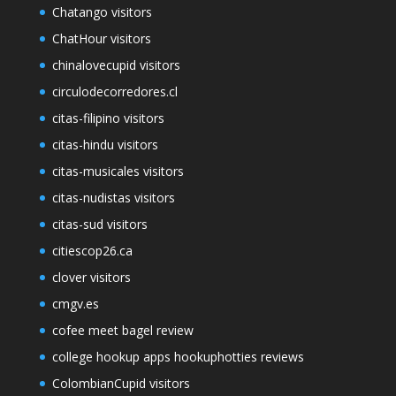
Chatango visitors
ChatHour visitors
chinalovecupid visitors
circulodecorredores.cl
citas-filipino visitors
citas-hindu visitors
citas-musicales visitors
citas-nudistas visitors
citas-sud visitors
citiescop26.ca
clover visitors
cmgv.es
cofee meet bagel review
college hookup apps hookuphotties reviews
ColombianCupid visitors