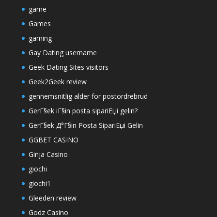
game
Games
gaming
Gay Dating username
Geek Dating Sites visitors
Geek2Geek review
gennemsnitlig alder for postordrebrud
GerГ§ek iГ§in posta sipariЕџi gelin?
GerГ§ek Д°Г§in Posta SipariЕџi Gelin
GGBET CASINO
Ginja Casino
giochi
giochi1
Gleeden review
Godz Casino