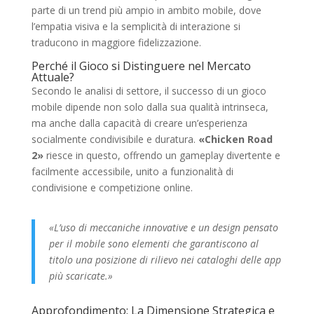
parte di un trend più ampio in ambito mobile, dove
l’empatia visiva e la semplicità di interazione si
traducono in maggiore fidelizzazione.
Perché il Gioco si Distinguere nel Mercato
Attuale?
Secondo le analisi di settore, il successo di un gioco
mobile dipende non solo dalla sua qualità intrinseca,
ma anche dalla capacità di creare un’esperienza
socialmente condivisibile e duratura.
«Chicken Road
2»
riesce in questo, offrendo un gameplay divertente e
facilmente accessibile, unito a funzionalità di
condivisione e competizione online.
«L’uso di meccaniche innovative e un design pensato
per il mobile sono elementi che garantiscono al
titolo una posizione di rilievo nei cataloghi delle app
più scaricate.»
Approfondimento: La Dimensione Strategica e