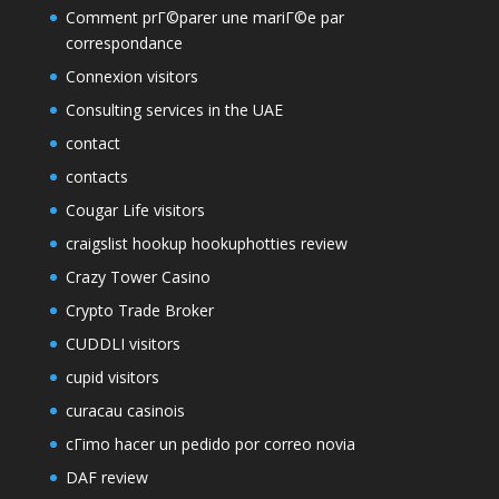
Comment prГ©parer une mariГ©e par
correspondance
Connexion visitors
Consulting services in the UAE
contact
contacts
Cougar Life visitors
craigslist hookup hookuphotties review
Crazy Tower Сasino
Crypto Trade Broker
CUDDLI visitors
cupid visitors
curacau casinois
cГіmo hacer un pedido por correo novia
DAF review