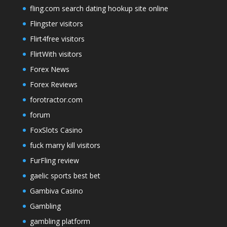
fling.com search dating hookup site online
Flingster visitors
Flirt4free visitors
FlirtWith visitors
Forex News
Forex Reviews
forotractor.com
forum
FoxSlots Casino
fuck marry kill visitors
FurFling review
gaelic sports best bet
Gambiva Casino
Gambling
gambling platform