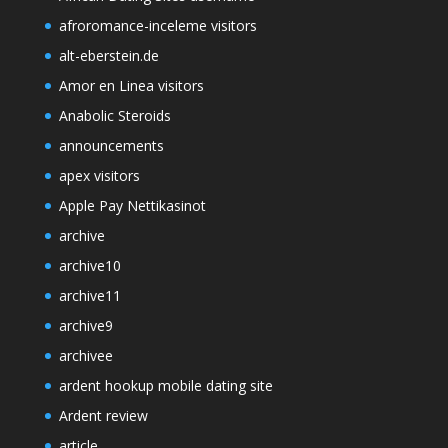
afroromance-inceleme visitors
alt-eberstein.de
Amor en Linea visitors
Anabolic Steroids
announcements
apex visitors
Apple Pay Nettikasinot
archive
archive10
archive11
archive9
archivee
ardent hookup mobile dating site
Ardent review
article