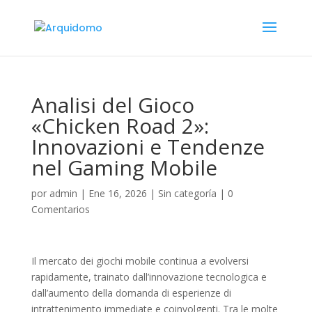
Analisi del Gioco
«Chicken Road 2»:
Innovazioni e Tendenze
nel Gaming Mobile
por
admin
|
Ene 16, 2026
|
Sin categoría
|
0
Comentarios
Il mercato dei giochi mobile continua a evolversi
rapidamente, trainato dall’innovazione tecnologica e
dall’aumento della domanda di esperienze di
intrattenimento immediate e coinvolgenti. Tra le molte