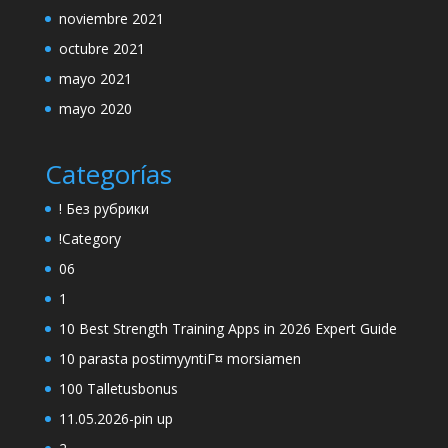
noviembre 2021
octubre 2021
mayo 2021
mayo 2020
Categorías
! Без рубрики
!Category
06
1
10 Best Strength Training Apps in 2026 Expert Guide
10 parasta postimyyntiГ¤ morsiamen
100 Talletusbonus
11.05.2026-pin up