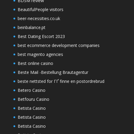
BDSM review
BeautifulPeople visitors
beer-necessities.co.uk
beinbalance.pt
Best Dating Escort 2023
best ecommerce development companies
best magento agencies
Best online casino
Beste Mail -Bestellung Brautagentur
beste nettsted for ГҐ finne en postordrebrud
Betero Casino
Betfouru Casino
Betista Casino
Betista Casino
Betista Casino