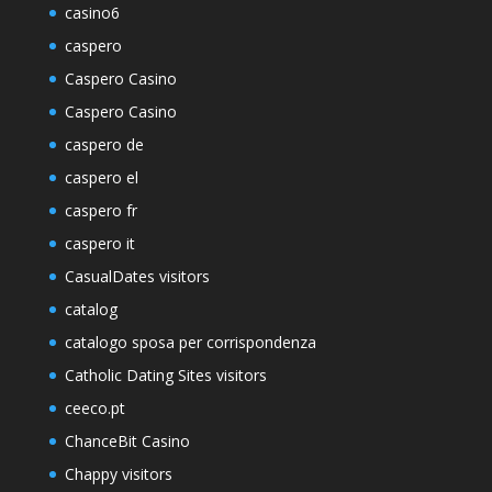
casino6
caspero
Caspero Casino
Caspero Casino
caspero de
caspero el
caspero fr
caspero it
CasualDates visitors
catalog
catalogo sposa per corrispondenza
Catholic Dating Sites visitors
ceeco.pt
ChanceBit Casino
Chappy visitors