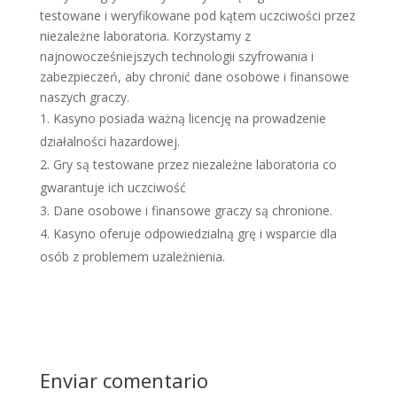
testowane i weryfikowane pod kątem uczciwości przez
niezależne laboratoria. Korzystamy z
najnowocześniejszych technologii szyfrowania i
zabezpieczeń, aby chronić dane osobowe i finansowe
naszych graczy.
Kasyno posiada ważną licencję na prowadzenie
działalności hazardowej.
Gry są testowane przez niezależne laboratoria co
gwarantuje ich uczciwość
Dane osobowe i finansowe graczy są chronione.
Kasyno oferuje odpowiedzialną grę i wsparcie dla
osób z problemem uzależnienia.
Enviar comentario