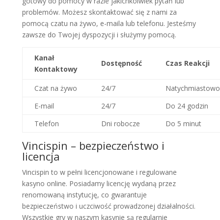
gotowy do pomocy w razie jakichkolwiek pytań lub
problemów. Możesz skontaktować się z nami za
pomocą czatu na żywo, e-maila lub telefonu. Jesteśmy
zawsze do Twojej dyspozycji i służymy pomocą.
Kanał
Dostępność
Czas Reakcji
Kontaktowy
Czat na żywo
24/7
Natychmiastowo
E-mail
24/7
Do 24 godzin
Telefon
Dni robocze
Do 5 minut
Vincispin – bezpieczeństwo i
licencja
Vincispin to w pełni licencjonowane i regulowane
kasyno online. Posiadamy licencję wydaną przez
renomowaną instytucję, co gwarantuje
bezpieczeństwo i uczciwość prowadzonej działalności.
Wszystkie gry w naszym kasynie są regularnie