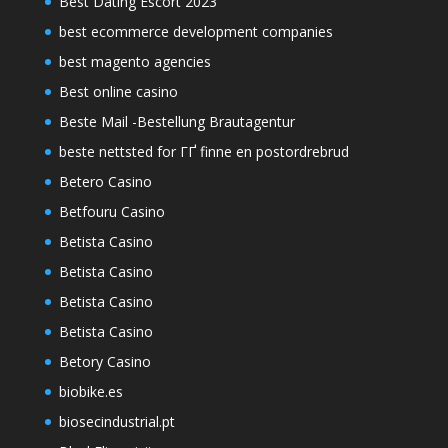
Best Dating Escort 2023
best ecommerce development companies
best magento agencies
Best online casino
Beste Mail -Bestellung Brautagentur
beste nettsted for ГҐ finne en postordrebrud
Betero Casino
Betfouru Casino
Betista Casino
Betista Casino
Betista Casino
Betista Casino
Betory Casino
biobike.es
biosecindustrial.pt