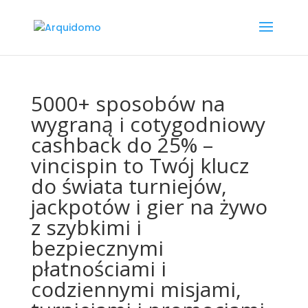
5000+ sposobów na
wygraną i cotygodniowy
cashback do 25% –
vincispin to Twój klucz
do świata turniejów,
jackpotów i gier na żywo
z szybkimi i
bezpiecznymi
płatnościami i
codziennymi misjami,