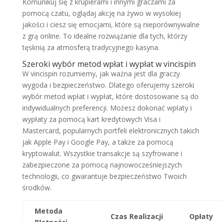
Komunikuj się z krupierami i innymi graczami za
pomocą czatu, oglądaj akcję na żywo w wysokiej
jakości i ciesz się emocjami, które są nieporównywalne
z grą online. To idealne rozwiązanie dla tych, którzy
tęsknią za atmosferą tradycyjnego kasyna.
Szeroki wybór metod wpłat i wypłat w vincispin
W vincispin rozumiemy, jak ważna jest dla graczy
wygoda i bezpieczeństwo. Dlatego oferujemy szeroki
wybór metod wpłat i wypłat, które dostosowane są do
indywidualnych preferencji. Możesz dokonać wpłaty i
wypłaty za pomocą kart kredytowych Visa i
Mastercard, popularnych portfeli elektronicznych takich
jak Apple Pay i Google Pay, a także za pomocą
kryptowalut. Wszystkie transakcje są szyfrowane i
zabezpieczone za pomocą najnowocześniejszych
technologii, co gwarantuje bezpieczeństwo Twoich
środków.
Metoda
Czas Realizacji
Opłaty