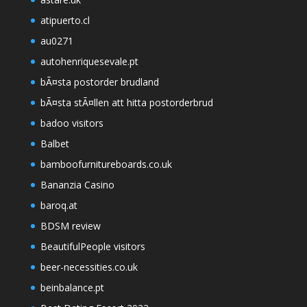
atipuerto.cl
au0271
autohenriquesevale.pt
bÃ¤sta postorder brudland
bÃ¤sta stÃ¤llen att hitta postorderbrud
badoo visitors
Balbet
bamboofurnitureboards.co.uk
Bananzia Casino
baroq.at
BDSM review
BeautifulPeople visitors
beer-necessities.co.uk
beinbalance.pt