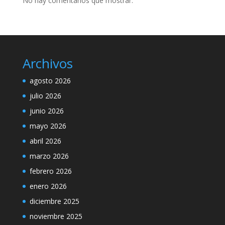
No hay comentarios que mostrar.
Archivos
agosto 2026
julio 2026
junio 2026
mayo 2026
abril 2026
marzo 2026
febrero 2026
enero 2026
diciembre 2025
noviembre 2025