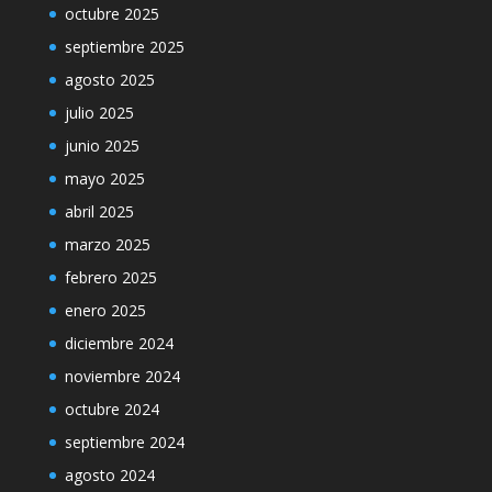
octubre 2025
septiembre 2025
agosto 2025
julio 2025
junio 2025
mayo 2025
abril 2025
marzo 2025
febrero 2025
enero 2025
diciembre 2024
noviembre 2024
octubre 2024
septiembre 2024
agosto 2024