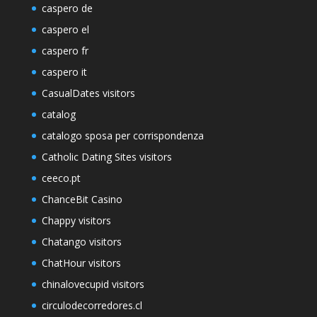
caspero de
caspero el
caspero fr
caspero it
CasualDates visitors
catalog
catalogo sposa per corrispondenza
Catholic Dating Sites visitors
ceeco.pt
ChanceBit Casino
Chappy visitors
Chatango visitors
ChatHour visitors
chinalovecupid visitors
circulodecorredores.cl