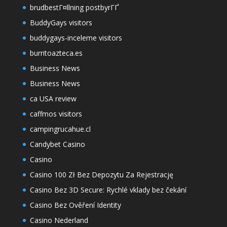
brudbestГ¤llning postbyrГҐ
BuddyGays visitors
buddygays-inceleme visitors
burritoazteca.es
Business News
Business News
ca USA review
caffmos visitors
campingrucahue.cl
Candybet Casino
Casino
Casino 100 Zł Bez Depozytu Za Rejestrację
Casino Bez 3D Secure: Rychlé vklady bez čekání
Casino Bez Ověření Identity
Casino Nederland