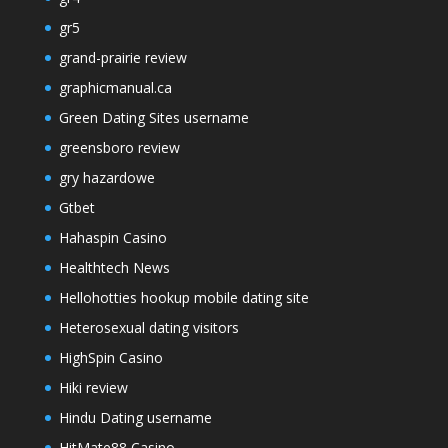
gr5
grand-prairie review
graphicmanual.ca
Green Dating Sites username
greensboro review
gry hazardowe
Gtbet
Hahaspin Casino
Healthtech News
Hellohotties hookup mobile dating site
Heterosexual dating visitors
HighSpin Casino
Hiki review
Hindu Dating username
HitMate88 Casino