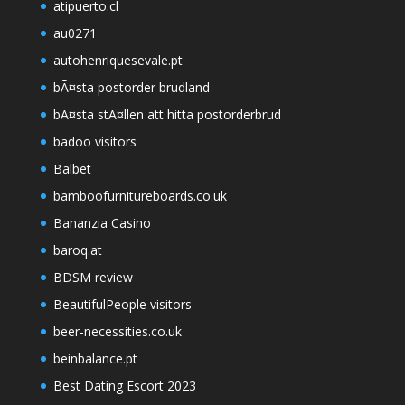
atipuerto.cl
au0271
autohenriquesevale.pt
bÃ¤sta postorder brudland
bÃ¤sta stÃ¤llen att hitta postorderbrud
badoo visitors
Balbet
bamboofurnitureboards.co.uk
Bananzia Casino
baroq.at
BDSM review
BeautifulPeople visitors
beer-necessities.co.uk
beinbalance.pt
Best Dating Escort 2023