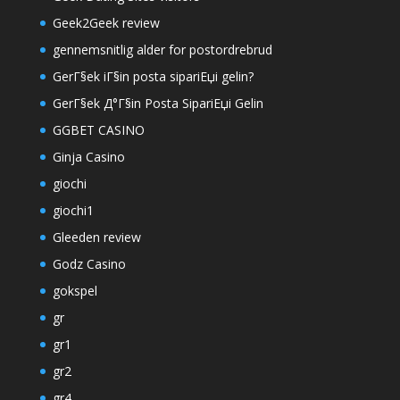
Geek2Geek review
gennemsnitlig alder for postordrebrud
GerГ§ek iГ§in posta sipariЕџi gelin?
GerГ§ek Д°Г§in Posta SipariЕџi Gelin
GGBET CASINO
Ginja Casino
giochi
giochi1
Gleeden review
Godz Casino
gokspel
gr
gr1
gr2
gr4