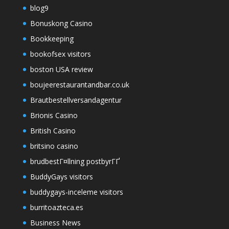
blog9
Bonuskong Casino
Bookkeeping
bookofsex visitors
boston USA review
boujeerestaurantandbar.co.uk
Brautbestellversandagentur
Brionis Casino
British Casino
britsino casino
brudbestГ¤llning postbyrГҐ
BuddyGays visitors
buddygays-inceleme visitors
burritoazteca.es
Business News