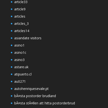
article33
article9
articles
articles_3
articles14
asiandate visitors
asino1
asino1c
asino3
astare.uk
atipuerto.cl
au0271
autohenriquesevale.pt
bÃ¤sta postorder brudland
bÃ¤sta stÃ¤llen att hitta postorderbrud