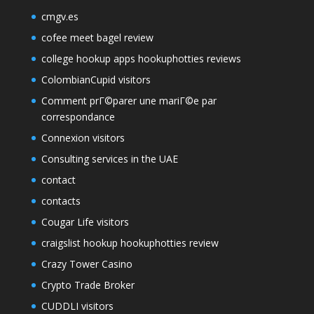
cmgv.es
cofee meet bagel review
college hookup apps hookuphotties reviews
ColombianCupid visitors
Comment prГ©parer une mariГ©e par
correspondance
Connexion visitors
Consulting services in the UAE
contact
contacts
Cougar Life visitors
craigslist hookup hookuphotties review
Crazy Tower Сasino
Crypto Trade Broker
CUDDLI visitors