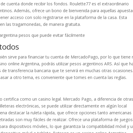
cuenta donde recibir los fondos. Roulette77 es el extraordinario
gentinos. Además, ofrece un bono de bienvenida para aquellas apuesta
ner acceso con solo registrarse en la plataforma de la casa. Esta
r en las tragamonedas, de manera gratuita.
todos
ién sirve para financiar tu cuenta de MercadoPago, por lo que tiene
sino online Argentina, podrás utilizar pesos argentinos ARS. Así que h
s de transferencia bancaria que te servirá en muchas otras ocasiones
asar a otro tema, es conveniente que tomes en cuenta las reglas.
o certifica como un casino legal. Mercado Pago, a diferencia de otra
leteras electrónicas, se puede utilizar directamente en algún local
 pena destacar la ruleta rápida, que ofrece opciones tanto americanas
etiradas son muy fáciles de realizar. Ofrece una plataforma de juegos
ara dispositivos móviles, lo que garantiza la compatibilidad móvil y 