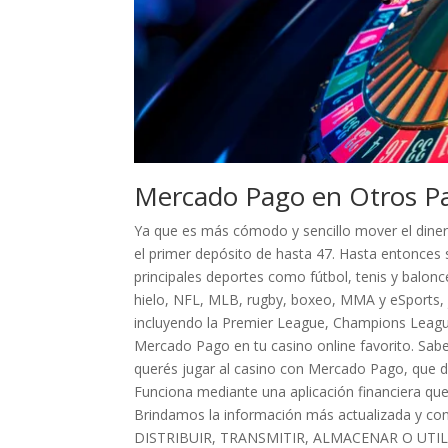
Mercado Pago en Otros Pa
Ya que es más cómodo y sencillo mover el dine
el primer depósito de hasta 47. Hasta entonces 
principales deportes como fútbol, tenis y bal
hielo, NFL, MLB, rugby, boxeo, MMA y eSports,
incluyendo la Premier League, Champions League,
Mercado Pago en tu casino online favorito. Sab
querés jugar al casino con Mercado Pago, que d
Funciona mediante una aplicación financiera que f
Brindamos la información más actualizada y 
DISTRIBUIR, TRANSMITIR, ALMACENAR O UTI