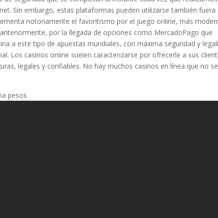
rnet. Sin embargo, estas plataformas pueden utilizarse también fuera
ncrementa notoriamente el favoritismo por el juego online, más moder
 anteriormente, por la llegada de opciones como MercadoPago que
tina a este tipo de apuestas mundiales, con máxima seguridad y legal
l. Los casinos online suelen caracterizarse por ofrecerle a sus clien
uras, legales y confiables. No hay muchos casinos en línea que no s