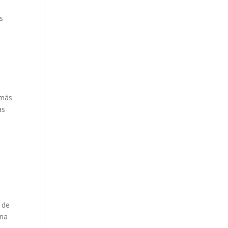
s
 más
as
.
s
 de
una