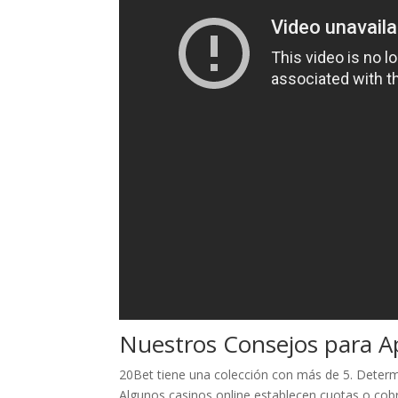
Nuestros Consejos para A
20Bet tiene una colección con más de 5. Determi
Algunos casinos online establecen cuotas o cob