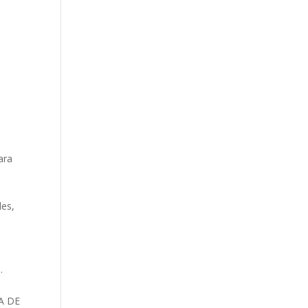
ara
les,
o
.
A DE