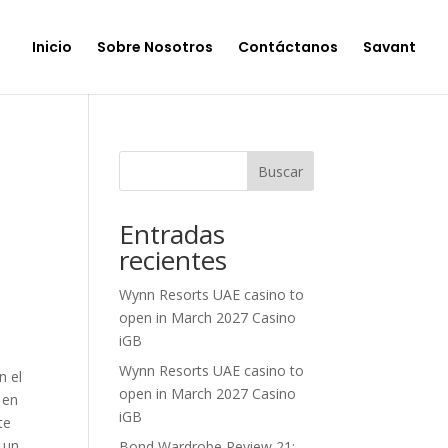
Inicio
Sobre Nosotros
Contáctanos
Savant
Buscar
Entradas
recientes
Wynn Resorts UAE casino to
open in March 2027 Casino
iGB
Wynn Resorts UAE casino to
n el
open in March 2027 Casino
 en
iGB
te
 un
Bond Wardrobe Review 21: