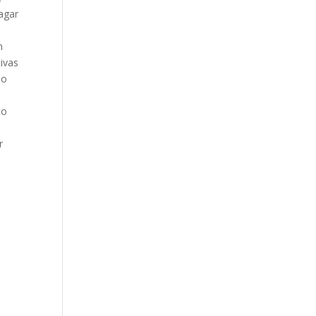
agar
n
tivas
no
co
r