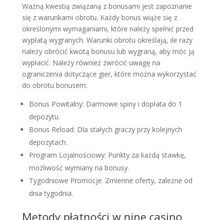
Ważną kwestią związaną z bonusami jest zapoznanie
się z warunkami obrotu. Każdy bonus wiąże się z
określonymi wymaganiami, które należy spełnić przed
wypłatą wygranych. Warunki obrotu określają, ile razy
należy obrócić kwotą bonusu lub wygraną, aby móc ją
wypłacić. Należy również zwrócić uwagę na
ograniczenia dotyczące gier, które można wykorzystać
do obrotu bonusem.
Bonus Powitalny: Darmowe spiny i dopłata do 1
depozytu.
Bonus Reload: Dla stałych graczy przy kolejnych
depozytach.
Program Lojalnościowy: Punkty za każdą stawkę,
możliwość wymiany na bonusy.
Tygodniowe Promocje: Zmienne oferty, zależne od
dnia tygodnia.
Metody płatności w nine casino