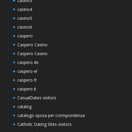
casino3
casino4
casino5
casino6
caspero
Caspero Casino
Caspero Casino
caspero de
caspero el
caspero fr
caspero it
CasualDates visitors
catalog
catalogo sposa per corrispondenza
Catholic Dating Sites visitors