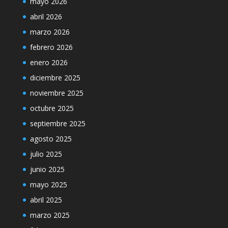
mayo 2026
abril 2026
marzo 2026
febrero 2026
enero 2026
diciembre 2025
noviembre 2025
octubre 2025
septiembre 2025
agosto 2025
julio 2025
junio 2025
mayo 2025
abril 2025
marzo 2025