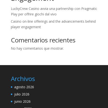
LuckyCrew Casino avvia una partnership con Pragmatic
Play per offrire giochi dal vivo
Casino on-line offerings and the advancements behind
player engagement
Comentarios recientes
No hay comentarios que mostrar.
Archivos
agosto 2026
julio 2026
junio 2026