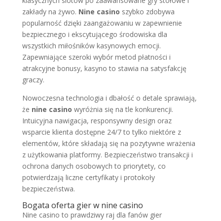
klasycznych slotów po zaawansowane gry stołowe i
zakłady na żywo.
Nine casino
szybko zdobywa
popularność dzięki zaangażowaniu w zapewnienie
bezpiecznego i ekscytującego środowiska dla
wszystkich miłośników kasynowych emocji.
Zapewniające szeroki wybór metod płatności i
atrakcyjne bonusy, kasyno to stawia na satysfakcję
graczy.
Nowoczesna technologia i dbałość o detale sprawiają,
że
nine casino
wyróżnia się na tle konkurencji.
Intuicyjna nawigacja, responsywny design oraz
wsparcie klienta dostępne 24/7 to tylko niektóre z
elementów, które składają się na pozytywne wrażenia
z użytkowania platformy. Bezpieczeństwo transakcji i
ochrona danych osobowych to priorytety, co
potwierdzają liczne certyfikaty i protokoły
bezpieczeństwa.
Bogata oferta gier w nine casino
Nine casino to prawdziwy raj dla fanów gier