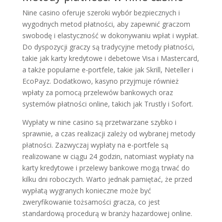
Nine casino oferuje szeroki wybór bezpiecznych i
wygodnych metod płatności, aby zapewnić graczom
swobodę i elastyczność w dokonywaniu wpłat i wypłat.
Do dyspozycji graczy są tradycyjne metody płatności,
takie jak karty kredytowe i debetowe Visa i Mastercard,
a także popularne e-portfele, takie jak Skrill, Neteller i
EcoPayz. Dodatkowo, kasyno przyjmuje również
wpłaty za pomocą przelewów bankowych oraz
systemów płatności online, takich jak Trustly i Sofort.
Wypłaty w nine casino są przetwarzane szybko i
sprawnie, a czas realizacji zależy od wybranej metody
płatności. Zazwyczaj wypłaty na e-portfele są
realizowane w ciągu 24 godzin, natomiast wypłaty na
karty kredytowe i przelewy bankowe mogą trwać do
kilku dni roboczych. Warto jednak pamiętać, że przed
wypłatą wygranych konieczne może być
zweryfikowanie tożsamości gracza, co jest
standardową procedurą w branży hazardowej online.