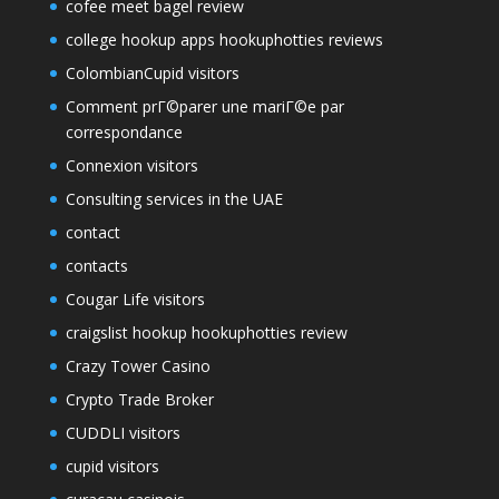
cofee meet bagel review
college hookup apps hookuphotties reviews
ColombianCupid visitors
Comment prГ©parer une mariГ©e par
correspondance
Connexion visitors
Consulting services in the UAE
contact
contacts
Cougar Life visitors
craigslist hookup hookuphotties review
Crazy Tower Сasino
Crypto Trade Broker
CUDDLI visitors
cupid visitors