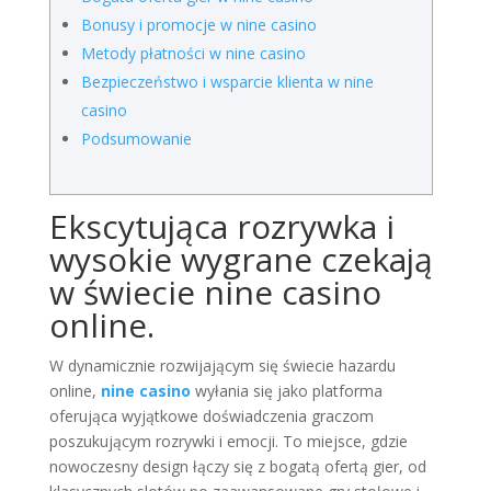
Bonusy i promocje w nine casino
Metody płatności w nine casino
Bezpieczeństwo i wsparcie klienta w nine
casino
Podsumowanie
Ekscytująca rozrywka i
wysokie wygrane czekają
w świecie nine casino
online.
W dynamicznie rozwijającym się świecie hazardu
online,
nine casino
wyłania się jako platforma
oferująca wyjątkowe doświadczenia graczom
poszukującym rozrywki i emocji. To miejsce, gdzie
nowoczesny design łączy się z bogatą ofertą gier, od