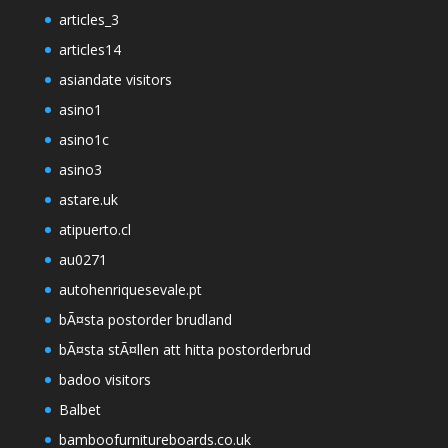
articles_3
articles14
asiandate visitors
asino1
asino1c
asino3
astare.uk
atipuerto.cl
au0271
autohenriquesevale.pt
bÃ¤sta postorder brudland
bÃ¤sta stÃ¤llen att hitta postorderbrud
badoo visitors
Balbet
bamboofurnitureboards.co.uk