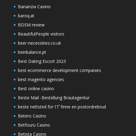
Bananzia Casino
baroq.at
BDSM review
BeautifulPeople visitors
beer-necessities.co.uk
beinbalance.pt
Best Dating Escort 2023
best ecommerce development companies
best magento agencies
Best online casino
Beste Mail -Bestellung Brautagentur
beste nettsted for ГҐ finne en postordrebrud
Betero Casino
Betfouru Casino
Betista Casino