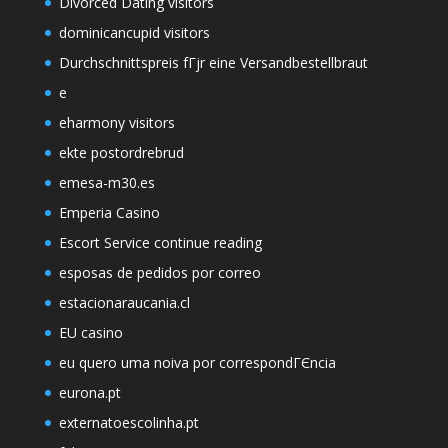
Divorced Dating visitors
dominicancupid visitors
Durchschnittspreis fГјr eine Versandbestellbraut
e
eharmony visitors
ekte postordrebrud
emesa-m30.es
Emperia Casino
Escort Service continue reading
esposas de pedidos por correo
estacionaraucania.cl
EU casino
eu quero uma noiva por correspondГЄncia
eurona.pt
externatoescolinha.pt