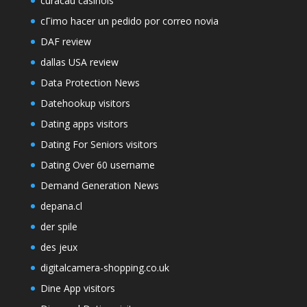
curacau casinois
cГіmo hacer un pedido por correo novia
DAF review
dallas USA review
Data Protection News
Datehookup visitors
Dating apps visitors
Dating For Seniors visitors
Dating Over 60 username
Demand Generation News
depana.cl
der spile
des jeux
digitalcamera-shopping.co.uk
Dine App visitors