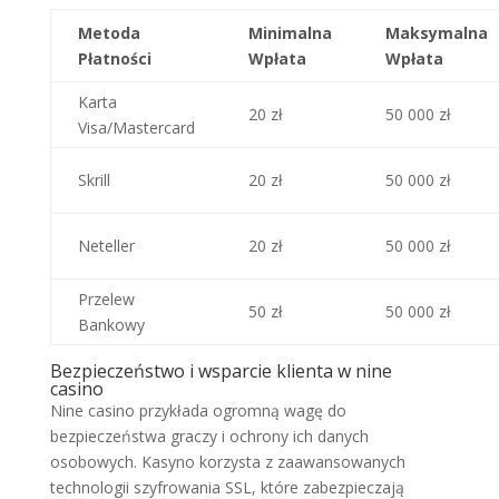
Metoda
Minimalna
Maksymalna
Płatności
Wpłata
Wpłata
Karta
20 zł
50 000 zł
Visa/Mastercard
Skrill
20 zł
50 000 zł
Neteller
20 zł
50 000 zł
Przelew
50 zł
50 000 zł
Bankowy
Bezpieczeństwo i wsparcie klienta w nine
casino
Nine casino przykłada ogromną wagę do
bezpieczeństwa graczy i ochrony ich danych
osobowych. Kasyno korzysta z zaawansowanych
technologii szyfrowania SSL, które zabezpieczają