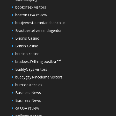
bookofsex visitors
boston USA review
boujeerestaurantandbar.co.uk
Brautbestellversandagentur
Brionis Casino
British Casino
britsino casino
brudbestГ¤llning postbyrГҐ
BuddyGays visitors
buddygays-inceleme visitors
burritoazteca.es
Business News
Business News
ca USA review
caffmos visitors