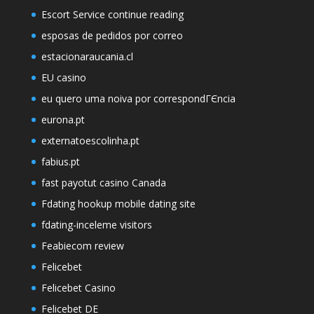
Escort Service continue reading
esposas de pedidos por correo
estacionaraucania.cl
EU casino
eu quero uma noiva por correspondГЄncia
eurona.pt
externatoescolinha.pt
fabius.pt
fast payotut casino Canada
Fdating hookup mobile dating site
fdating-inceleme visitors
Feabiecom review
Felicebet
Felicebet Casino
Felicebet DE