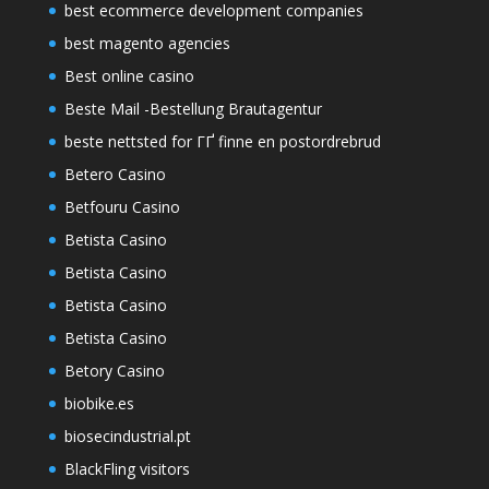
best ecommerce development companies
best magento agencies
Best online casino
Beste Mail -Bestellung Brautagentur
beste nettsted for ГҐ finne en postordrebrud
Betero Casino
Betfouru Casino
Betista Casino
Betista Casino
Betista Casino
Betista Casino
Betory Casino
biobike.es
biosecindustrial.pt
BlackFling visitors