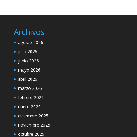
Archivos
agosto 2026
julio 2026
junio 2026
mayo 2026
abril 2026
marzo 2026
febrero 2026
enero 2026
diciembre 2025
noviembre 2025
octubre 2025