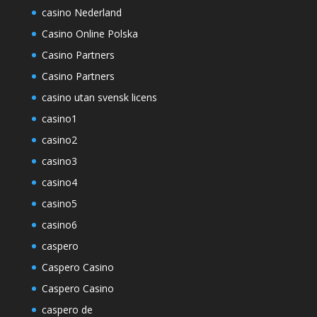
casino Nederland
Casino Online Polska
Casino Partners
Casino Partners
casino utan svensk licens
casino1
casino2
casino3
casino4
casino5
casino6
caspero
Caspero Casino
Caspero Casino
caspero de