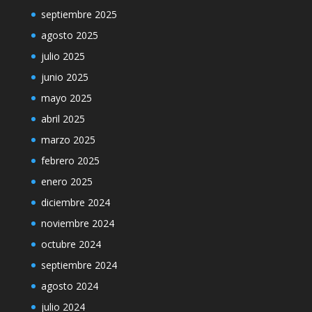
septiembre 2025
agosto 2025
julio 2025
junio 2025
mayo 2025
abril 2025
marzo 2025
febrero 2025
enero 2025
diciembre 2024
noviembre 2024
octubre 2024
septiembre 2024
agosto 2024
julio 2024