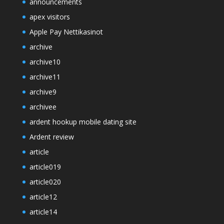
announcements
apex visitors
Apple Pay Nettikasinot
archive
archive10
archive11
archive9
archivee
ardent hookup mobile dating site
Ardent review
article
article019
article020
article12
article14