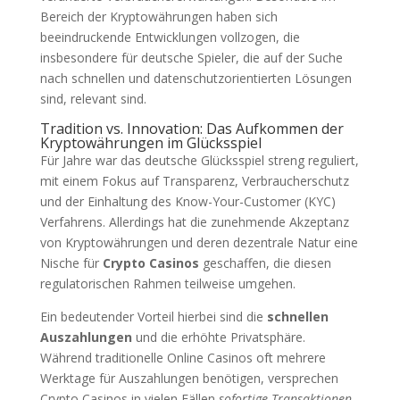
Bereich der Kryptowährungen haben sich
beeindruckende Entwicklungen vollzogen, die
insbesondere für deutsche Spieler, die auf der Suche
nach schnellen und datenschutzorientierten Lösungen
sind, relevant sind.
Tradition vs. Innovation: Das Aufkommen der
Kryptowährungen im Glücksspiel
Für Jahre war das deutsche Glücksspiel streng reguliert,
mit einem Fokus auf Transparenz, Verbraucherschutz
und der Einhaltung des Know-Your-Customer (KYC)
Verfahrens. Allerdings hat die zunehmende Akzeptanz
von Kryptowährungen und deren dezentrale Natur eine
Nische für
Crypto Casinos
geschaffen, die diesen
regulatorischen Rahmen teilweise umgehen.
Ein bedeutender Vorteil hierbei sind die
schnellen
Auszahlungen
und die erhöhte Privatsphäre.
Während traditionelle Online Casinos oft mehrere
Werktage für Auszahlungen benötigen, versprechen
Crypto Casinos in vielen Fällen
sofortige Transaktionen
.