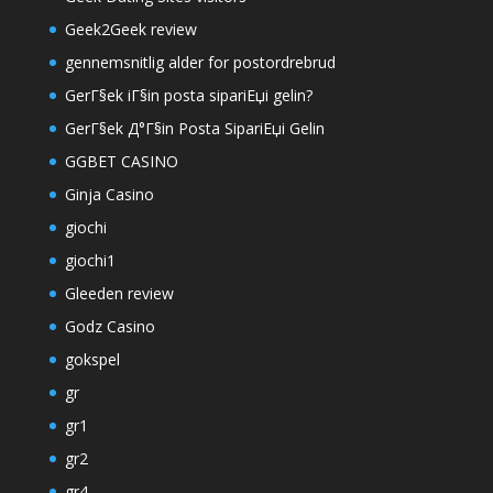
Geek2Geek review
gennemsnitlig alder for postordrebrud
GerГ§ek iГ§in posta sipariЕџi gelin?
GerГ§ek Д°Г§in Posta SipariЕџi Gelin
GGBET CASINO
Ginja Casino
giochi
giochi1
Gleeden review
Godz Casino
gokspel
gr
gr1
gr2
gr4