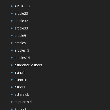
ARTICLE2
article23
article32
article33
article9
articles
articles_3
articles14
asiandate visitors
asino1
asino1c
asino3
astare.uk
atipuerto.cl
au0271