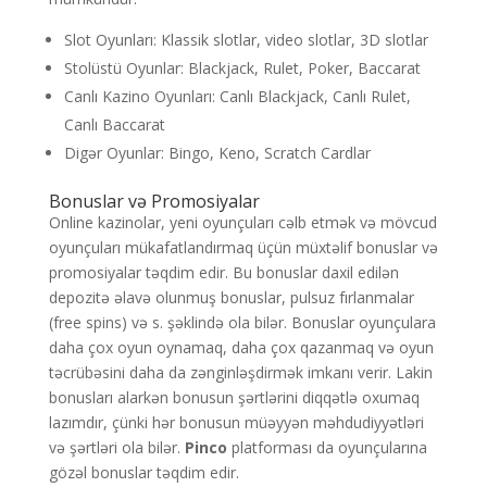
Slot Oyunları: Klassik slotlar, video slotlar, 3D slotlar
Stolüstü Oyunlar: Blackjack, Rulet, Poker, Baccarat
Canlı Kazino Oyunları: Canlı Blackjack, Canlı Rulet,
Canlı Baccarat
Digər Oyunlar: Bingo, Keno, Scratch Cardlar
Bonuslar və Promosiyalar
Online kazinolar, yeni oyunçuları cəlb etmək və mövcud
oyunçuları mükafatlandırmaq üçün müxtəlif bonuslar və
promosiyalar təqdim edir. Bu bonuslar daxil edilən
depozitə əlavə olunmuş bonuslar, pulsuz fırlanmalar
(free spins) və s. şəklində ola bilər. Bonuslar oyunçulara
daha çox oyun oynamaq, daha çox qazanmaq və oyun
təcrübəsini daha da zənginləşdirmək imkanı verir. Lakin
bonusları alarkən bonusun şərtlərini diqqətlə oxumaq
lazımdır, çünki hər bonusun müəyyən məhdudiyyətləri
və şərtləri ola bilər.
Pinco
platforması da oyunçularına
gözəl bonuslar təqdim edir.