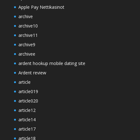
Apple Pay Nettikasinot
archive
archive10
archive11
archive9
archivee
ardent hookup mobile dating site
Ardent review
article
article019
article020
article12
article14
article17
article18