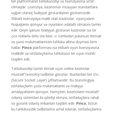
biri platformanın təhlükəsizliyi və lisenziyasına əmin
olmaqdır. Lisenziya, kazinonun müəyyən standartlara
uyğun olaraq fəaliyyət göstərdiyinin göstəricisidir.
Etibarlı lisenziyaya malik olan kazinolar, oyunçuların
hüquqlarını qoruyur və oyunların ədalətli olmasını təmin
edir. Qeyri-qanuni fəaliyyət göstərən kazinolar isə bir
çox risklərlə dolu ola bilər, o cümlədən pulunuzu itirmək
və şəxsi məlumatlarınızın təhlükə altına düşməsi kimi
hallar.
Pinco
platforması isə etibarlı oyun lisenziyasına
malikdir və istifadəçilərinə təhlükəsiz bir oyun mühiti
təqdim edir.
Təhlükəsizliyi təmin etmək üçün online kazinolar
müxtəlif texnoloji tədbirlər görürlər. Bunlardan biri SSL
(Secure Socket Layer) şifrləməsidir. Bu texnologiya,
istifadəçilərin şəxsi məlumatlarını və maliyyə
əməliyyatlarını qoruyur. Həmçinin, kazinoların müxtəlif
ödəniş sistemləri ilə işbirliyi etməsi, istifadəçilərə rahat
və güvənli ödəniş imkanları təqdim edir.
Pinco
, bütün
bu təhlükəsizlik tədbirlərinə əməl edərək, istifadəçilərinə