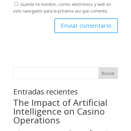
Guarda mi nombre, correo electrónico y web en
este navegador para la próxima vez que comente.
Buscar
Entradas recientes
The Impact of Artificial
Intelligence on Casino
Operations