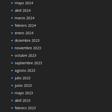
mayo 2024
abril 2024
marzo 2024
febrero 2024
enero 2024
diciembre 2023
noviembre 2023
octubre 2023
septiembre 2023
agosto 2023
julio 2023
junio 2023
mayo 2023
abril 2023
febrero 2023