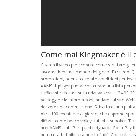
Come mai Kingmaker è il p
Guarda il video per scoprire come sfruttare gli 
lavorare bene nel mondo del gioco d’azzardo. Q
promozioni, bonus, oltre alle condizioni per inve
AAMS. Il player può anche creare una lista person
sufficiente cliccare sulla relativa scritta. 24 03
per leggere le informazioni, andare sul sito W
ricevere una commissione. Si tratta di una piatt
oltre 100 eventi live al giorno, che coprono spo
diffuse come beach volley, futsal e snooker. Tik
non AAMS club. Per quanto riguarda PostePay ti 
prima era fattibile, ora non lo è più. Controllate