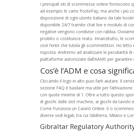
I principali siti di scommesse online forniscono qu
ad esempio le carte PostePay, ma anche i più com
disposizione di ogni utente italiano da tale book
disponibile 24/7 tramite chat live e modulo di con
negative vengono condivise con rabbia. Ovviamente,
proibito o costituisce reato. Innanzitutto, l
cioè l’ente che tutela gli scommettitori. Ho lett
risposta. Andremo ad analizzare le peculiarità di
piattaforme autorizzate dall’AAMS per garantire 
Cos’è l’ADM e cosa signifi
Cliccando il logo in alto puoi farti aiutare. Il se
sezione FAQ è basilare ma utile per l’attivazion
con quote minime di 1. Oltre a tutto questo sport
di giochi: dalle slot machine, ai giochi da tavolo
Come Funziona un Casinò Online. 0 o scommesse
diverse sedi legali, tra cui Gibilterra, Milano e 
Gibraltar Regulatory Authorit