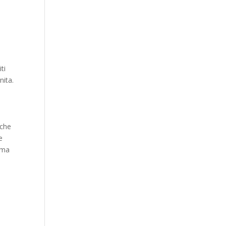
ti
nita.
 che
e
rma
a