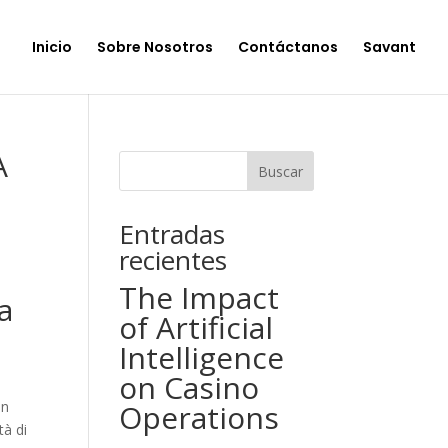
Inicio
Sobre Nosotros
Contáctanos
Savant
A
Buscar
Entradas
recientes
The Impact
a
of Artificial
Intelligence
on Casino
on
Operations
tà di