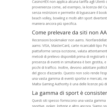
CasinoHEX non applica alcuna tariffa agli Utenti de
provenienza come, ad esempio, la licenza del Cur
senza restrizioni e permette di bypassare il boo
beach volley, bowling e molti altri sport divert
maniera ancora più specifica.
Come prelevare da siti non A
Recensioni bookmaker non aams. Nonfaredellatuavit
aams: VISA, MasterCard, carte ricaricabili tipo 
piattaforme senza iscrizione, valuta attentamente
metodi di prelievo disponibili prima di registrart
presenza di eventi in simultanea è ben gestita, e
picchi di traffico. Inoltre, devono adottare pol
del gioco d’azzardo. Questo non solo rende l’es
una vasta gamma di eventi sportivi e mercati, ren
Malta Gaming Authority è una delle licenze più d
La gamma di sport è consiste
Questi siti spesso forniscono una vasta gamma d
sportive, poker, lotterie e altro ancora. Siamo sp