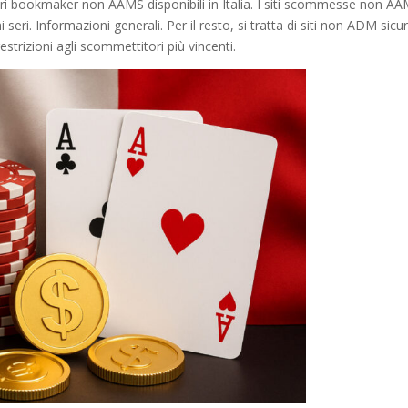
ori bookmaker non AAMS disponibili in Italia. I siti scommesse non A
eri. Informazioni generali. Per il resto, si tratta di siti non ADM sicur
estrizioni agli scommettitori più vincenti.