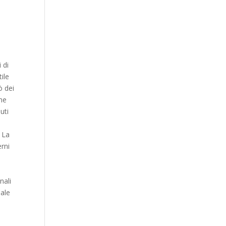
 di
ile
ò dei
one
uti
s
 La
erni
nali
iale