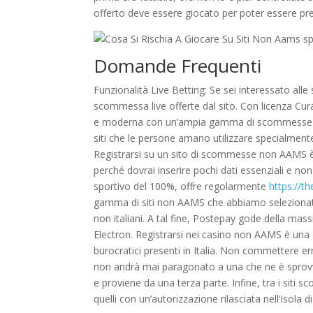
offerto deve essere giocato per poter essere prel
Domande Frequenti
Funzionalità Live Betting: Se sei interessato alle
scommessa live offerte dal sito. Con licenza Cu
e moderna con un’ampia gamma di scommesse spo
siti che le persone amano utilizzare specialmente 
Registrarsi su un sito di scommesse non AAMS è 
perché dovrai inserire pochi dati essenziali e non
sportivo del 100%, offre regolarmente
https://t
gamma di siti non AAMS che abbiamo selezionato p
non italiani. A tal fine, Postepay gode della ma
Electron. Registrarsi nei casino non AAMS è una q
burocratici presenti in Italia. Non commettere erro
non andrà mai paragonato a una che ne è sprovvis
e proviene da una terza parte. Infine, tra i sit
quelli con un’autorizzazione rilasciata nell’Isol