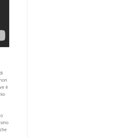
di
 non
ive è
hio
o
no
asino
 che