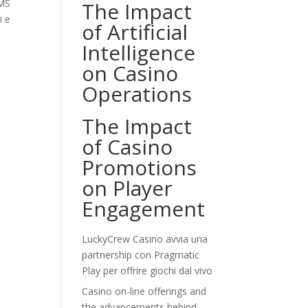
AMS
The Impact
i e
of Artificial
Intelligence
on Casino
Operations
The Impact
of Casino
Promotions
on Player
Engagement
LuckyCrew Casino avvia una
partnership con Pragmatic
Play per offrire giochi dal vivo
Casino on-line offerings and
the advancements behind