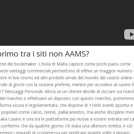
rimo tra i siti non AAMS?
errori dei bookmaker. L’Isola di Malta capisce come pochi paesi come
uesti vantaggi commerciali permettono di offrire un maggior numero 
stire in live rooms ed altri prodotti amati del mondo dei casinò online
ale di giochi con la sezione preferiti, mentre per accedere al casinò l
 2017 Messaggi Personali. Allora se un Utente decide di cliccare sul marc
eb del marchio o effettuare un deposito con questo marchio, potremm
aforma sicura e regolamentata, che dispone di +1000 eventi sportivi e
rt popolari come calcio, tennis, pallacanestro, ma anche discipline me
itaka Casino è una tra le piattaforme più nuove a essere entrata nel c
confermo che da qualche giorno c’è stata una ulteriore stretta, e ciò
 sempre i requisiti di scommessa per verificare quante volte il denaro