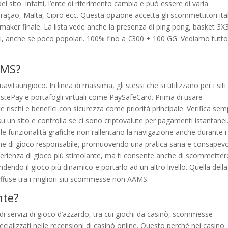
l sito. Infatti, l’ente di riferimento cambia e può essere di varia
açao, Malta, Cipro ecc. Questa opzione accetta gli scommettitori ital
kmaker finale. La lista vede anche la presenza di ping pong, basket 3X
enti, anche se poco popolari. 100% fino a €300 + 100 GG. Vediamo tutto
AMS?
aungioco. In linea di massima, gli stessi che si utilizzano per i siti
PostePay e portafogli virtuali come PaySafeCard. Prima di usare
 rischi e benefici con sicurezza come priorità principale. Verifica sem
i su un sito e controlla se ci sono criptovalute per pagamenti istantanei
 le funzionalità grafiche non rallentano la navigazione anche durante i
itiche di gioco responsabile, promuovendo una pratica sana e consapev
perienza di gioco più stimolante, ma ti consente anche di scommetter
dendo il gioco più dinamico e portarlo ad un altro livello. Quella della
iffuse tra i migliori siti scommesse non AAMS.
nte?
i servizi di gioco d’azzardo, tra cui giochi da casinò, scommesse
ecializzati nelle recensioni di casinò online. Questo perché nei casino