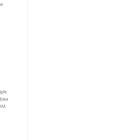
me
,
iple
liaia
ADM.