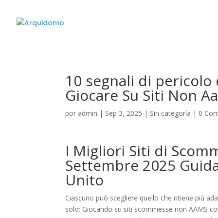
10 segnali di pericolo
Giocare Su Siti Non A
por
admin
|
Sep 3, 2025
|
Sin categoría
|
0 Com
I Migliori Siti di Scom
Settembre 2025 Guida
Unito
Ciascuno può scegliere quello che ritiene più adat
solo: Giocando su siti scommesse non AAMS corri d