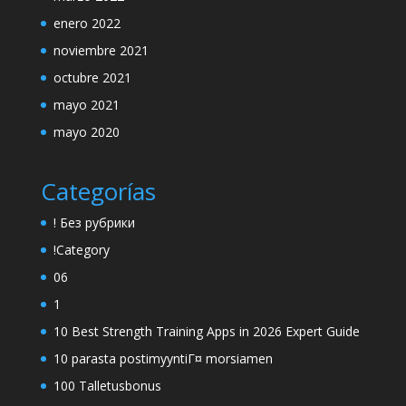
enero 2022
noviembre 2021
octubre 2021
mayo 2021
mayo 2020
Categorías
! Без рубрики
!Category
06
1
10 Best Strength Training Apps in 2026 Expert Guide
10 parasta postimyyntiГ¤ morsiamen
100 Talletusbonus