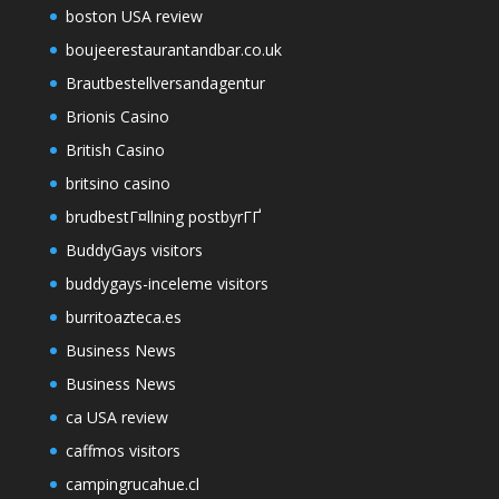
boston USA review
boujeerestaurantandbar.co.uk
Brautbestellversandagentur
Brionis Casino
British Casino
britsino casino
brudbestГ¤llning postbyrГҐ
BuddyGays visitors
buddygays-inceleme visitors
burritoazteca.es
Business News
Business News
ca USA review
caffmos visitors
campingrucahue.cl