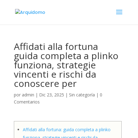
Affidati alla fortuna
guida completa a plinko
funziona, strategie
vincenti e rischi da
conoscere per
por
admin
|
Dic 23, 2025
|
Sin categoría
|
0
Comentarios
Affidati alla fortuna: guida completa a plinko
funziona, strategie vincenti e rischi da