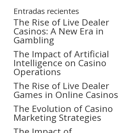
Entradas recientes
The Rise of Live Dealer
Casinos: A New Era in
Gambling
The Impact of Artificial
Intelligence on Casino
Operations
The Rise of Live Dealer
Games in Online Casinos
The Evolution of Casino
Marketing Strategies
The Impact of