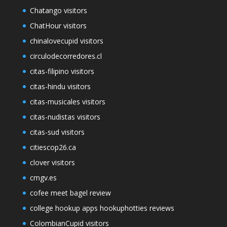
Chatango visitors
ChatHour visitors
chinalovecupid visitors
circulodecorredores.cl
citas-filipino visitors
citas-hindu visitors
citas-musicales visitors
citas-nudistas visitors
citas-sud visitors
citiescop26.ca
clover visitors
cmgv.es
cofee meet bagel review
college hookup apps hookuphotties reviews
ColombianCupid visitors