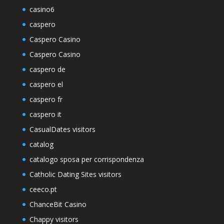
casino6
caspero
Caspero Casino
Caspero Casino
caspero de
caspero el
caspero fr
caspero it
CasualDates visitors
catalog
catalogo sposa per corrispondenza
Catholic Dating Sites visitors
ceeco.pt
ChanceBit Casino
Chappy visitors