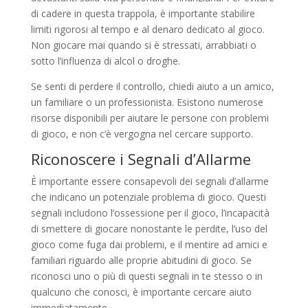
di cadere in questa trappola, è importante stabilire
limiti rigorosi al tempo e al denaro dedicato al gioco.
Non giocare mai quando si è stressati, arrabbiati o
sotto l’influenza di alcol o droghe.
Se senti di perdere il controllo, chiedi aiuto a un amico,
un familiare o un professionista. Esistono numerose
risorse disponibili per aiutare le persone con problemi
di gioco, e non c’è vergogna nel cercare supporto.
Riconoscere i Segnali d’Allarme
È importante essere consapevoli dei segnali d’allarme
che indicano un potenziale problema di gioco. Questi
segnali includono l’ossessione per il gioco, l’incapacità
di smettere di giocare nonostante le perdite, l’uso del
gioco come fuga dai problemi, e il mentire ad amici e
familiari riguardo alle proprie abitudini di gioco. Se
riconosci uno o più di questi segnali in te stesso o in
qualcuno che conosci, è importante cercare aiuto
immediatamente.