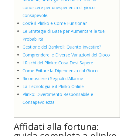
conoscere per unesperienza di gioco
consapevole.
Cos’è il Plinko e Come Funziona?
Le Strategie di Base per Aumentare le tue
Probabilità
Gestione del Bankroll: Quanto Investire?
Comprendere le Diverse Variazioni del Gioco
I Rischi del Plinko: Cosa Devi Sapere
Come Evitare la Dipendenza dal Gioco
Riconoscere i Segnali d’Allarme
La Tecnologia e il Plinko Online
Plinko: Divertimento Responsabile e
Consapevolezza
Affidati alla fortuna:
guida completa a plinko