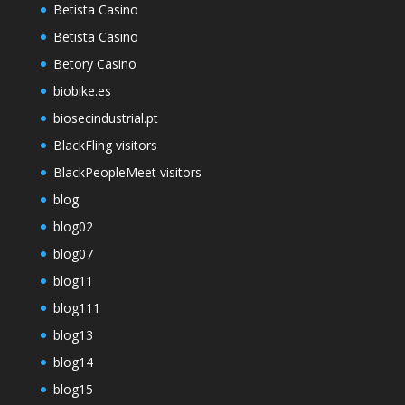
Betista Casino
Betista Casino
Betory Casino
biobike.es
biosecindustrial.pt
BlackFling visitors
BlackPeopleMeet visitors
blog
blog02
blog07
blog11
blog111
blog13
blog14
blog15