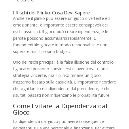
I Rischi del Plinko: Cosa Devi Sapere
Anche se il plinko può essere un gioco divertente ed
emozionante, è importante essere consapevoli dei
rischi associati. Il gioco può creare dipendenza, e le
perdite possono accumularsi rapidamente. È
fondamentale giocare in modo responsabile e non
superare mai il proprio budget.
Uno dei rischi principali è la falsa illusione del controllo.
I giocatori possono convincersi di aver trovato una
strategia vincente, ma il plinko rimane un gioco
d’azzardo basato sulla casualità. È importante ricordare
che ogni lancio è indipendente dal precedente, e che i
risultati passati non influenzano le probabilità future.
Come Evitare la Dipendenza dal
Gioco
La dipendenza dal gioco può avere conseguenze
devastanti sulla vita personale e finanziaria. Per evitare