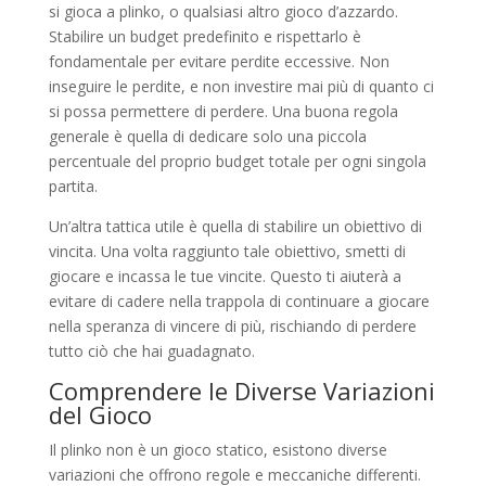
si gioca a plinko, o qualsiasi altro gioco d’azzardo.
Stabilire un budget predefinito e rispettarlo è
fondamentale per evitare perdite eccessive. Non
inseguire le perdite, e non investire mai più di quanto ci
si possa permettere di perdere. Una buona regola
generale è quella di dedicare solo una piccola
percentuale del proprio budget totale per ogni singola
partita.
Un’altra tattica utile è quella di stabilire un obiettivo di
vincita. Una volta raggiunto tale obiettivo, smetti di
giocare e incassa le tue vincite. Questo ti aiuterà a
evitare di cadere nella trappola di continuare a giocare
nella speranza di vincere di più, rischiando di perdere
tutto ciò che hai guadagnato.
Comprendere le Diverse Variazioni
del Gioco
Il plinko non è un gioco statico, esistono diverse
variazioni che offrono regole e meccaniche differenti.