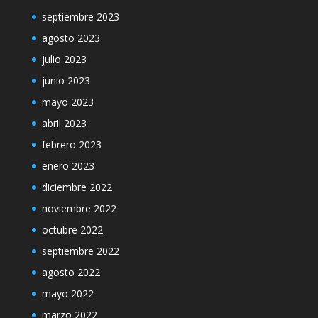
septiembre 2023
agosto 2023
julio 2023
junio 2023
mayo 2023
abril 2023
febrero 2023
enero 2023
diciembre 2022
noviembre 2022
octubre 2022
septiembre 2022
agosto 2022
mayo 2022
marzo 2022