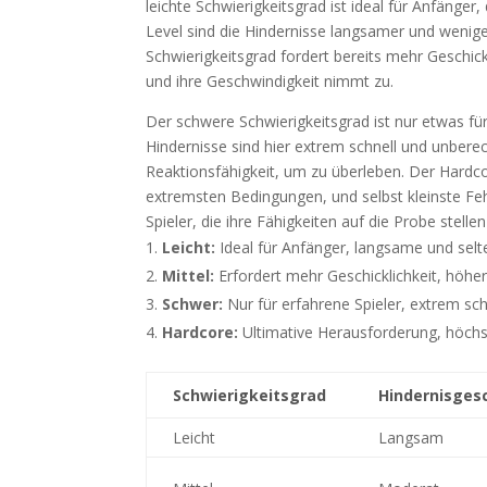
leichte Schwierigkeitsgrad ist ideal für Anfänge
Level sind die Hindernisse langsamer und wenige
Schwierigkeitsgrad fordert bereits mehr Geschick
und ihre Geschwindigkeit nimmt zu.
Der schwere Schwierigkeitsgrad ist nur etwas fü
Hindernisse sind hier extrem schnell und unber
Reaktionsfähigkeit, um zu überleben. Der Hardcor
extremsten Bedingungen, und selbst kleinste Fehl
Spieler, die ihre Fähigkeiten auf die Probe stel
Leicht:
Ideal für Anfänger, langsame und selt
Mittel:
Erfordert mehr Geschicklichkeit, höher
Schwer:
Nur für erfahrene Spieler, extrem sc
Hardcore:
Ultimative Herausforderung, höchs
Schwierigkeitsgrad
Hindernisges
Leicht
Langsam