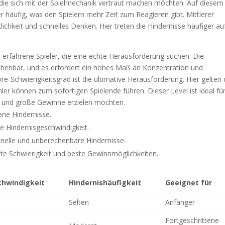
r, die sich mit der Spielmechanik vertraut machen möchten. Auf diesem
r häufig, was den Spielern mehr Zeit zum Reagieren gibt. Mittlerer
lichkeit und schnelles Denken. Hier treten die Hindernisse häufiger au
r erfahrene Spieler, die eine echte Herausforderung suchen. Die
echenbar, und es erfordert ein hohes Maß an Konzentration und
e-Schwierigkeitsgrad ist die ultimative Herausforderung. Hier gelten 
er können zum sofortigen Spielende führen. Dieser Level ist ideal fü
len und große Gewinne erzielen möchten.
ene Hindernisse.
e Hindernisgeschwindigkeit.
hnelle und unberechenbare Hindernisse.
te Schwierigkeit und beste Gewinnmöglichkeiten.
chwindigkeit
Hindernishäufigkeit
Geeignet für
Selten
Anfänger
Fortgeschrittene