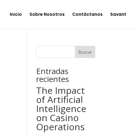
Inicio
Sobre Nosotros
Contáctanos
Savant
Buscar
Entradas
recientes
The Impact
of Artificial
Intelligence
on Casino
Operations