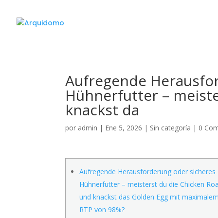
Aufregende Herausfor
Hühnerfutter – meist
knackst da
por
admin
|
Ene 5, 2026
|
Sin categoría
|
0 Com
Aufregende Herausforderung oder sicheres
Hühnerfutter – meisterst du die Chicken Ro
und knackst das Golden Egg mit maximale
RTP von 98%?