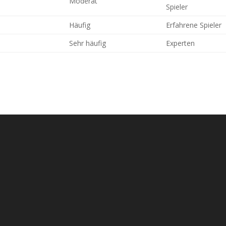
Moderat
Spieler
Häufig
Erfahrene Spieler
Sehr häufig
Experten