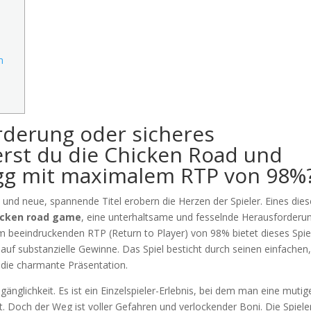
m
derung oder sicheres
erst du die Chicken Road und
gg mit maximalem RTP von 98%
, und neue, spannende Titel erobern die Herzen der Spieler. Eines dies
icken road game
, eine unterhaltsame und fesselnde Herausforderu
m beeindruckenden RTP (Return to Player) von 98% bietet dieses Spie
auf substanzielle Gewinne. Das Spiel besticht durch seinen einfachen
die charmante Präsentation.
ugänglichkeit. Es ist ein Einzelspieler-Erlebnis, bei dem man eine mutig
 Doch der Weg ist voller Gefahren und verlockender Boni. Die Spiele