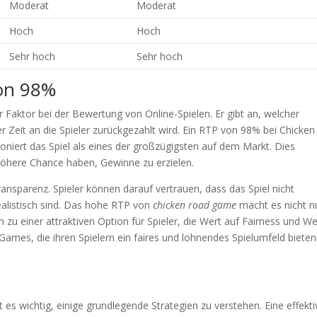
Moderat
Moderat
Hoch
Hoch
Sehr hoch
Sehr hoch
on 98%
r Faktor bei der Bewertung von Online-Spielen. Er gibt an, welcher
r Zeit an die Spieler zurückgezahlt wird. Ein RTP von 98% bei Chicken
niert das Spiel als eines der großzügigsten auf dem Markt. Dies
 höhere Chance haben, Gewinne zu erzielen.
ransparenz. Spieler können darauf vertrauen, dass das Spiel nicht
ealistisch sind. Das hohe RTP von
chicken road game
macht es nicht n
zu einer attraktiven Option für Spieler, die Wert auf Fairness und We
 Games, die ihren Spielern ein faires und lohnendes Spielumfeld bieten
 es wichtig, einige grundlegende Strategien zu verstehen. Eine effekti