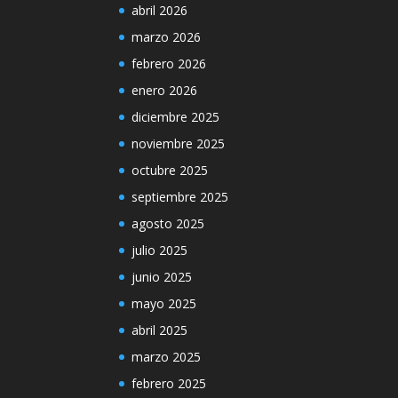
abril 2026
marzo 2026
febrero 2026
enero 2026
diciembre 2025
noviembre 2025
octubre 2025
septiembre 2025
agosto 2025
julio 2025
junio 2025
mayo 2025
abril 2025
marzo 2025
febrero 2025