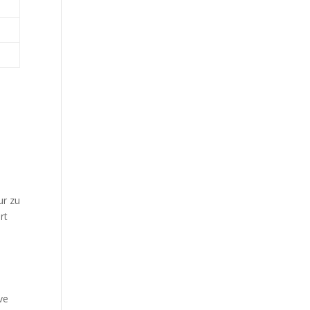
ur zu
rt
ve