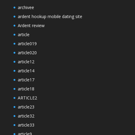
archivee
ardent hookup mobile dating site
Ardent review
article
article019
article020
article12
article14
article17
article18
ARTICLE2
article23
article32
article33
article9