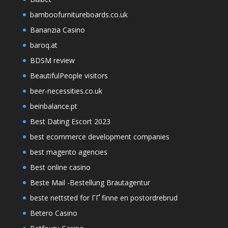
bamboofurnitureboards.co.uk
Bananzia Casino
baroq.at
BDSM review
BeautifulPeople visitors
beer-necessities.co.uk
beinbalance.pt
Best Dating Escort 2023
best ecommerce development companies
best magento agencies
Best online casino
Beste Mail -Bestellung Brautagentur
beste nettsted for ГҐ finne en postordrebrud
Betero Casino