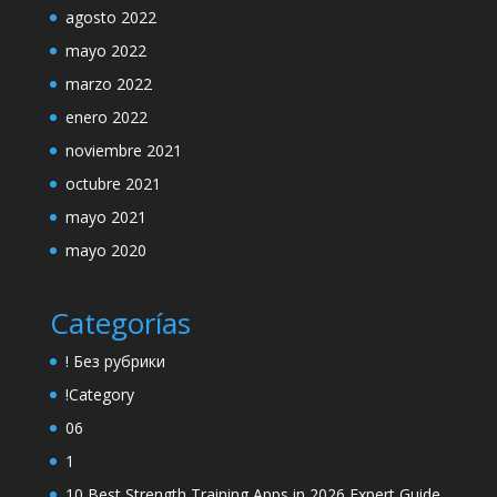
agosto 2022
mayo 2022
marzo 2022
enero 2022
noviembre 2021
octubre 2021
mayo 2021
mayo 2020
Categorías
! Без рубрики
!Category
06
1
10 Best Strength Training Apps in 2026 Expert Guide