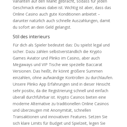
Varianten auf den Markt gebracht, sodass für jeden
Geschmack etwas dabei ist. Wichtig ist aber, dass das
Online Casino auch gute Konditionen anbietet –
darunter natürlich auch schnelle Auszahlungen, damit
du sofort an dein Geld gelangst.
Stil des interieurs
Für dich als Spieler bedeutet das: Du spielst legal und
sicher. Dazu zählen selbstverständlich die Krypto
Games Aviator und Plinko im Casino, aber auch
Megaways und VIP Tische wie spezielle Baccarat
Versionen. Das heißt, ihr könnt größere Summen
einzahlen, ohne aufwändige Kontrollen zu durchlaufen.
Unsere Plinko App Erfahrungen sind in dieser Hinsicht
sehr positiv, da die Registrierung schnell und einfach
überall durchführbar ist. Krypto Casinos bieten eine
moderne Alternative zu traditionellen Online Casinos
und überzeugen mit Anonymität, schnellen
Transaktionen und innovativen Features. Setzen Sie
sich klare Limits für Budget und Spielzeit, legen Sie