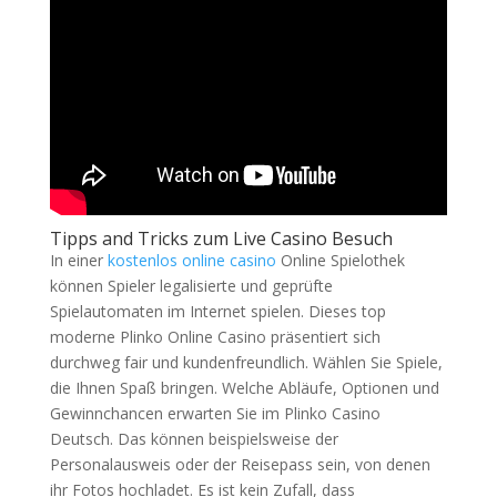
Tipps and Tricks zum Live Casino Besuch
In einer
kostenlos online casino
Online Spielothek
können Spieler legalisierte und geprüfte
Spielautomaten im Internet spielen. Dieses top
moderne Plinko Online Casino präsentiert sich
durchweg fair und kundenfreundlich. Wählen Sie Spiele,
die Ihnen Spaß bringen. Welche Abläufe, Optionen und
Gewinnchancen erwarten Sie im Plinko Casino
Deutsch. Das können beispielsweise der
Personalausweis oder der Reisepass sein, von denen
ihr Fotos hochladet. Es ist kein Zufall, dass