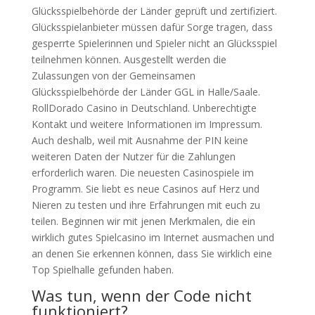
Glücksspielbehörde der Länder geprüft und zertifiziert.
Glücksspielanbieter müssen dafür Sorge tragen, dass
gesperrte Spielerinnen und Spieler nicht an Glücksspiel
teilnehmen können. Ausgestellt werden die
Zulassungen von der Gemeinsamen
Glücksspielbehörde der Länder GGL in Halle/Saale.
RollDorado Casino in Deutschland. Unberechtigte
Kontakt und weitere Informationen im Impressum.
Auch deshalb, weil mit Ausnahme der PIN keine
weiteren Daten der Nutzer für die Zahlungen
erforderlich waren. Die neuesten Casinospiele im
Programm. Sie liebt es neue Casinos auf Herz und
Nieren zu testen und ihre Erfahrungen mit euch zu
teilen. Beginnen wir mit jenen Merkmalen, die ein
wirklich gutes Spielcasino im Internet ausmachen und
an denen Sie erkennen können, dass Sie wirklich eine
Top Spielhalle gefunden haben.
Was tun, wenn der Code nicht
funktioniert?