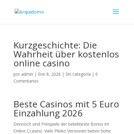
Kurzgeschichte: Die
Wahrheit über kostenlos
online casino
por
admin
|
Ene 8, 2026
|
Sin categoría
|
0
Comentarios
Beste Casinos mit 5 Euro
Einzahlung 2026
Dennoch sind Freispiele der beliebteste Bonus im
Online Ccasino. Viele Plinko Versionen bieten hohe