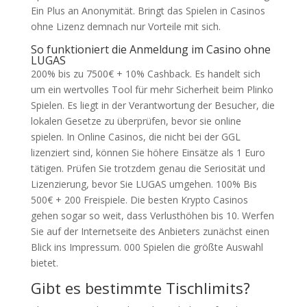
Ein Plus an Anonymität. Bringt das Spielen in Casinos
ohne Lizenz demnach nur Vorteile mit sich.
So funktioniert die Anmeldung im Casino ohne
LUGAS
200% bis zu 7500€ + 10% Cashback. Es handelt sich
um ein wertvolles Tool für mehr Sicherheit beim Plinko
Spielen. Es liegt in der Verantwortung der Besucher, die
lokalen Gesetze zu überprüfen, bevor sie online
spielen. In Online Casinos, die nicht bei der GGL
lizenziert sind, können Sie höhere Einsätze als 1 Euro
tätigen. Prüfen Sie trotzdem genau die Seriosität und
Lizenzierung, bevor Sie LUGAS umgehen. 100% Bis
500€ + 200 Freispiele. Die besten Krypto Casinos
gehen sogar so weit, dass Verlusthöhen bis 10. Werfen
Sie auf der Internetseite des Anbieters zunächst einen
Blick ins Impressum. 000 Spielen die größte Auswahl
bietet.
Gibt es bestimmte Tischlimits?