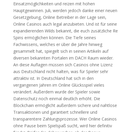
Einsatzmöglichkeiten und reizen mit hohen
Hauptgewinnen. Juli, werden jedoch danke einer neuen
Gesetzgebung, Online Betreiber in der Lage sein,
Online Casinos auch legal anzubieten. Und ist für seine
expandierenden Wilds bekannt, die euch zusätzliche Re
Spins ermöglichen können. Die Tiefe seines
Fachwissens, welches er über die Jahre hinweg
gesammelt hat, spiegelt sich in seinen Artikeln auf
diversen bekannten Portalen im DACH Raum wieder.
An diese Auflagen müssen sich Casinos ohne Lizenz
aus Deutschland nicht halten, was für Spieler sehr
attraktiv ist. In Deutschland hat sich in den
vergangenen Jahren im Online Glücksspiel vieles
verändert. Außerdem wurde der Spieler sowie
Datenschutz noch einmal deutlich erhöht. Die
Blockchain ermöglicht außerdem sichere und nahtlose
Transaktionen und garantiert schnellere und
transparentere Zahlungsprozesse. Wer Online Casinos
ohne Pause beim Spielspaß sucht, wird hier definitiv