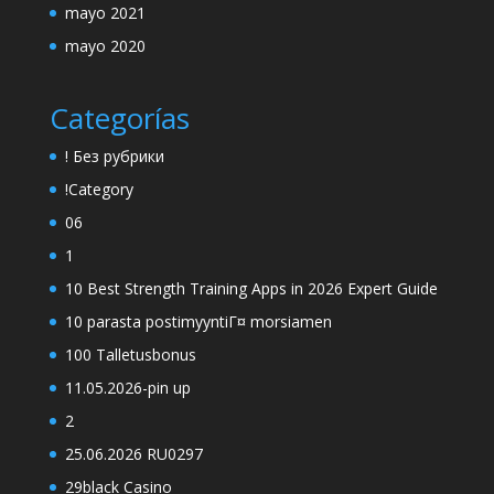
mayo 2021
mayo 2020
Categorías
! Без рубрики
!Category
06
1
10 Best Strength Training Apps in 2026 Expert Guide
10 parasta postimyyntiГ¤ morsiamen
100 Talletusbonus
11.05.2026-pin up
2
25.06.2026 RU0297
29black Casino