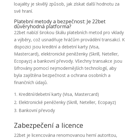
loajality je skvělý způsob, jak získat další hodnotu za
své hraní.
Platební metody a bezpečnost: Je 22bet
důvěryhodná platforma?
22bet nabízí širokou škálu platebních metod pro vklady
a výběry, což usnadňuje hráčům provádění transakcí. K
dispozici jsou kreditní a debetní karty (Visa,
Mastercard), elektronické peněženky (Skrill, Neteller,
Ecopayz) a bankovní převody. Všechny transakce jsou
šifrovány pomocí nejmodernějších technologií, aby
byla zajištěna bezpečnost a ochrana osobních a
finančních údajů.
Kreditní/debetní karty (Visa, Mastercard)
Elektronické peněženky (Skrill, Neteller, Ecopayz)
Bankovní převody
Zabezpečení a licence
22bet je licencována renomovanou herní autoritou,