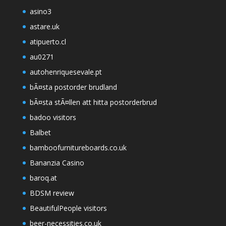
asino3
astare.uk
atipuerto.cl
au0271
autohenriquesevale.pt
bÃ¤sta postorder brudland
bÃ¤sta stÃ¤llen att hitta postorderbrud
badoo visitors
Balbet
bamboofurnitureboards.co.uk
Bananzia Casino
baroq.at
BDSM review
BeautifulPeople visitors
beer-necessities.co.uk