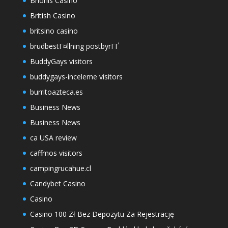
Brionis Casino
British Casino
britsino casino
brudbestГ¤llning postbyrГҐ
BuddyGays visitors
buddygays-inceleme visitors
burritoazteca.es
Business News
Business News
ca USA review
caffmos visitors
campingrucahue.cl
Candybet Casino
Casino
Casino 100 Zł Bez Depozytu Za Rejestrację