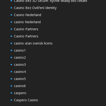
Casino Bez 3D Secure: Rychlé vklady bez čekání
Casino Bez Ověření Identity
Casino Nederland
casino Nederland
Casino Partners
Casino Partners
casino utan svensk licens
casino1
casino2
casino3
casino4
casino5
casino6
caspero
Caspero Casino