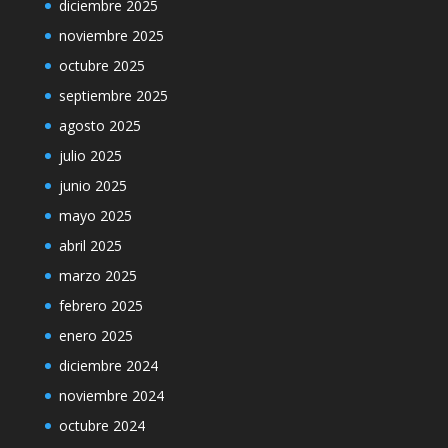
diciembre 2025
noviembre 2025
octubre 2025
septiembre 2025
agosto 2025
julio 2025
junio 2025
mayo 2025
abril 2025
marzo 2025
febrero 2025
enero 2025
diciembre 2024
noviembre 2024
octubre 2024