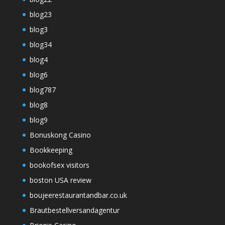
blog23
blog3
blog34
blog4
blog6
blog787
blog8
blog9
Bonuskong Casino
Bookkeeping
bookofsex visitors
boston USA review
boujeerestaurantandbar.co.uk
Brautbestellversandagentur