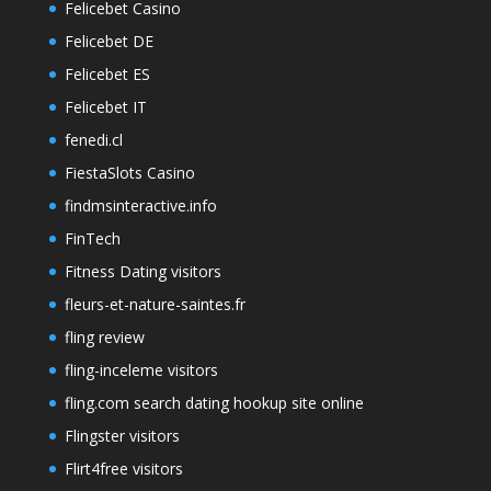
Felicebet Casino
Felicebet DE
Felicebet ES
Felicebet IT
fenedi.cl
FiestaSlots Casino
findmsinteractive.info
FinTech
Fitness Dating visitors
fleurs-et-nature-saintes.fr
fling review
fling-inceleme visitors
fling.com search dating hookup site online
Flingster visitors
Flirt4free visitors