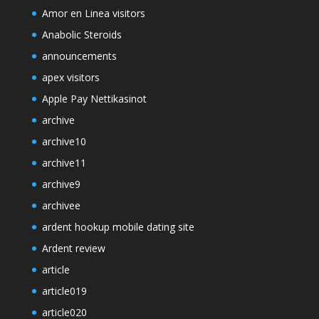
Amor en Linea visitors
Anabolic Steroids
announcements
apex visitors
Apple Pay Nettikasinot
archive
archive10
archive11
archive9
archivee
ardent hookup mobile dating site
Ardent review
article
article019
article020