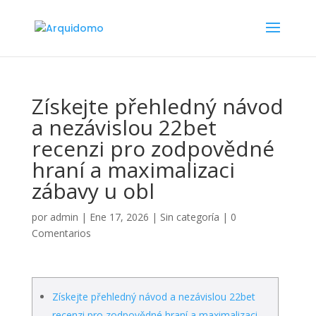
Získejte přehledný návod
a nezávislou 22bet
recenzi pro zodpovědné
hraní a maximalizaci
zábavy u obl
por
admin
|
Ene 17, 2026
|
Sin categoría
|
0
Comentarios
Získejte přehledný návod a nezávislou 22bet
recenzi pro zodpovědné hraní a maximalizaci