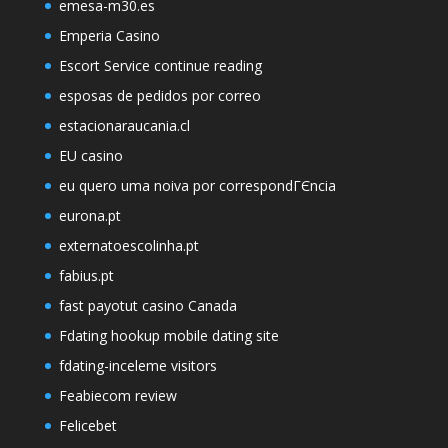
emesa-m30.es
Emperia Casino
Escort Service continue reading
esposas de pedidos por correo
estacionaraucania.cl
EU casino
eu quero uma noiva por correspondГЄncia
eurona.pt
externatoescolinha.pt
fabius.pt
fast payotut casino Canada
Fdating hookup mobile dating site
fdating-inceleme visitors
Feabiecom review
Felicebet