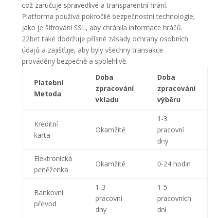
což zaručuje spravedlivé a transparentní hraní.
Platforma používá pokročilé bezpečnostní technologie,
jako je šifrování SSL, aby chránila informace hráčů.
22bet také dodržuje přísné zásady ochrany osobních
údajů a zajišťuje, aby byly všechny transakce
prováděny bezpečně a spolehlivě.
Doba
Doba
Platební
zpracování
zpracování
Metoda
vkladu
výběru
1-3
Kreditní
Okamžitě
pracovní
karta
dny
Elektronická
Okamžitě
0-24 hodin
peněženka
1-3
1-5
Bankovní
pracovní
pracovních
převod
dny
dní