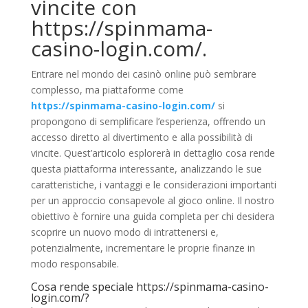
vincite con
https://spinmama-
casino-login.com/.
Entrare nel mondo dei casinò online può sembrare
complesso, ma piattaforme come
https://spinmama-casino-login.com/
si
propongono di semplificare l’esperienza, offrendo un
accesso diretto al divertimento e alla possibilità di
vincite. Quest’articolo esplorerà in dettaglio cosa rende
questa piattaforma interessante, analizzando le sue
caratteristiche, i vantaggi e le considerazioni importanti
per un approccio consapevole al gioco online. Il nostro
obiettivo è fornire una guida completa per chi desidera
scoprire un nuovo modo di intrattenersi e,
potenzialmente, incrementare le proprie finanze in
modo responsabile.
Cosa rende speciale https://spinmama-casino-
login.com/?