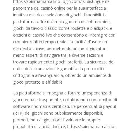
https://spinmama-casino-login.com/ si distingue nel
panorama dei casinò online per la sua interfaccia
intuitiva e la ricca selezione di giochi disponibili. La
piattaforma offre un’ampia gamma di slot machine,
giochi da tavolo classici come roulette e blackjack, e
opzioni di casinò live che consentono di interagire con
croupier reali in tempo reale. La facilità d’uso è un
elemento chiave, permettendo anche ai giocatori
meno esperti di navigare tra le diverse sezioni e
trovare rapidamente i giochi preferiti. La sicurezza dei
dati e delle transazioni è garantita da protocolli di
crittografia all’avanguardia, offrendo un ambiente di
gioco protetto e affidabile.
La piattaforma si impegna a fornire un’esperienza di
gioco equa e trasparente, collaborando con fornitori di
software rinomati e certificati. Le percentuali di payout
(RTP) dei giochi sono pubblicamente disponibili,
permettendo ai giocatori di valutare le proprie
probabilità di vincita. Inoltre, https://spinmama-casino-