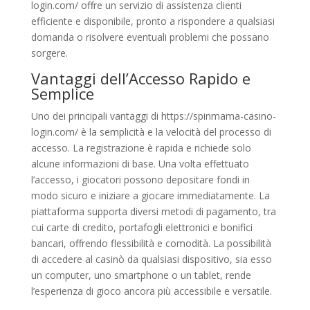
login.com/ offre un servizio di assistenza clienti
efficiente e disponibile, pronto a rispondere a qualsiasi
domanda o risolvere eventuali problemi che possano
sorgere.
Vantaggi dell’Accesso Rapido e
Semplice
Uno dei principali vantaggi di https://spinmama-casino-
login.com/ è la semplicità e la velocità del processo di
accesso. La registrazione è rapida e richiede solo
alcune informazioni di base. Una volta effettuato
l’accesso, i giocatori possono depositare fondi in
modo sicuro e iniziare a giocare immediatamente. La
piattaforma supporta diversi metodi di pagamento, tra
cui carte di credito, portafogli elettronici e bonifici
bancari, offrendo flessibilità e comodità. La possibilità
di accedere al casinò da qualsiasi dispositivo, sia esso
un computer, uno smartphone o un tablet, rende
l’esperienza di gioco ancora più accessibile e versatile.