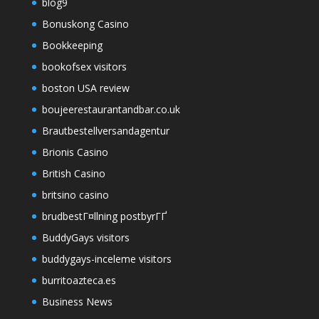
blog9
Bonuskong Casino
Bookkeeping
bookofsex visitors
boston USA review
boujeerestaurantandbar.co.uk
Brautbestellversandagentur
Brionis Casino
British Casino
britsino casino
brudbestГ¤llning postbyrГҐ
BuddyGays visitors
buddygays-inceleme visitors
burritoazteca.es
Business News