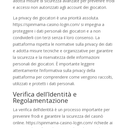
adotta misure di sicurezza avanzate per prevenire frodi
e accessi non autorizzati agli account dei giocatori.
La privacy dei giocatori è una priorità assoluta.
https://spinmama-casino-login.com/ si impegna a
proteggere i dati personali dei giocatori e a non
condividerli con terzi senza il loro consenso. La
piattaforma rispetta le normative sulla privacy dei dati
e adotta misure tecniche e organizzative per garantire
la sicurezza e la riservatezza delle informazioni
personali dei giocatori. È importante leggere
attentamente l’informativa sulla privacy della
piattaforma per comprendere come vengono raccolti,
utilizzati e protetti i dati personali.
Verifica dell’Identità e
Regolamentazione
La verifica dell’identità è un processo importante per
prevenire frodi e garantire la sicurezza del casinò
online. https://spinmama-casino-login.com/ richiede ai