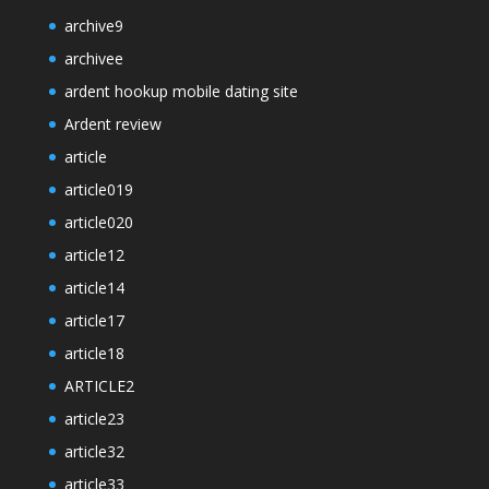
archive9
archivee
ardent hookup mobile dating site
Ardent review
article
article019
article020
article12
article14
article17
article18
ARTICLE2
article23
article32
article33