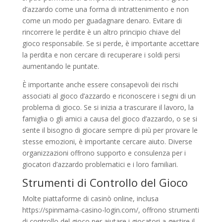
d’azzardo come una forma di intrattenimento e non
come un modo per guadagnare denaro. Evitare di
rincorrere le perdite è un altro principio chiave del
gioco responsabile. Se si perde, è importante accettare
la perdita e non cercare di recuperare i soldi persi
aumentando le puntate.
È importante anche essere consapevoli dei rischi
associati al gioco d’azzardo e riconoscere i segni di un
problema di gioco. Se si inizia a trascurare il lavoro, la
famiglia o gli amici a causa del gioco d’azzardo, o se si
sente il bisogno di giocare sempre di più per provare le
stesse emozioni, è importante cercare aiuto. Diverse
organizzazioni offrono supporto e consulenza per i
giocatori d’azzardo problematici e i loro familiari.
Strumenti di Controllo del Gioco
Molte piattaforme di casinò online, inclusa
https://spinmama-casino-login.com/, offrono strumenti
di controllo del gioco per aiutare i giocatori a gestire il