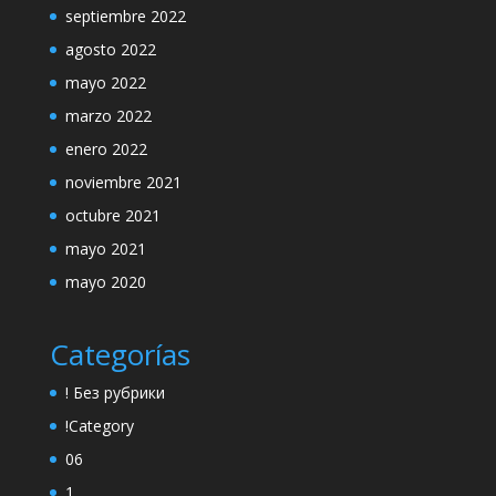
septiembre 2022
agosto 2022
mayo 2022
marzo 2022
enero 2022
noviembre 2021
octubre 2021
mayo 2021
mayo 2020
Categorías
! Без рубрики
!Category
06
1