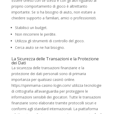
Essere onesti con se stessi e con gli altri riguardo al
proprio comportamento di gioco è altrettanto
importante. Se si ha bisogno di aiuto, non esitare a
chiedere supporto a familiari, amici o professionisti.
Stabilisci un budget.
Non rincorrere le perdite.
Utilizza gli strumenti di controllo del gioco.
Cerca aiuto se ne hai bisogno.
La Sicurezza delle Transazioni e la Protezione
dei Dati
La sicurezza delle transazioni finanziarie e la
protezione dei dati personali sono di primaria
importanza per qualsiasi casinò online.
https://spinmama-casino-login.com/ utilizza tecnologie
di crittografia all’avanguardia per proteggere le
informazioni sensibili dei giocatori. Tutte le transazioni
finanziarie sono elaborate tramite protocolli sicuri e
conformi agli standard internazionali. La piattaforma