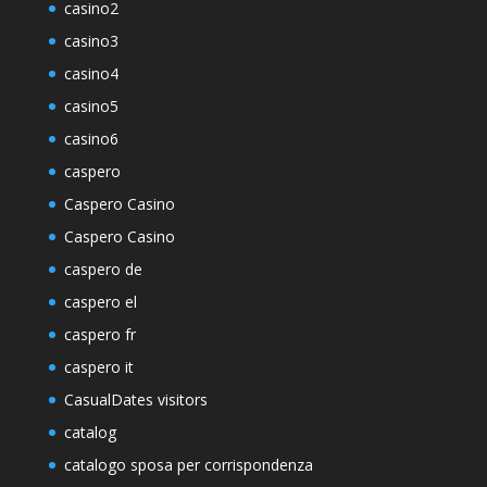
casino2
casino3
casino4
casino5
casino6
caspero
Caspero Casino
Caspero Casino
caspero de
caspero el
caspero fr
caspero it
CasualDates visitors
catalog
catalogo sposa per corrispondenza