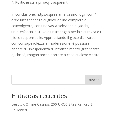
Politiche sulla privacy trasparenti
In conclusione, https://spinmama-casino-login.com/
offre un’esperienza di gioco online completa e
coinvolgente, con una vasta selezione di giochi,
un’interfaccia intuitiva e un impegno per la sicurezza e il
gioco responsabile. Approcciando il gioco d’azzardo
con consapevolezza e moderazione, è possibile
godere di un’esperienza di intrattenimento gratificante
e, chissà, magari anche portare a casa qualche vincita.
Buscar
Entradas recientes
Best UK Online Casinos 200 UKGC Sites Ranked &
Reviewed