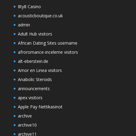
8ty8 Casino
acousticboutique.co.uk
admin
Adult Hub visitors
African Dating Sites username
afroromance-inceleme visitors
alt-eberstein.de
Amor en Linea visitors
Anabolic Steroids
announcements
apex visitors
Apple Pay Nettikasinot
archive
archive10
archive11