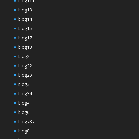
blog111
blog13
blog14
blog15
blog17
blog18
blog2
blog22
blog23
blog3
blog34
blog4
blog6
blog787
blog8