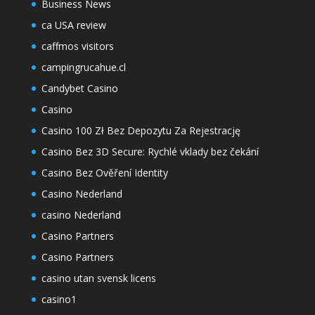
Business News
ca USA review
caffmos visitors
campingrucahue.cl
Candybet Casino
Casino
Casino 100 Zł Bez Depozytu Za Rejestrację
Casino Bez 3D Secure: Rychlé vklady bez čekání
Casino Bez Ověření Identity
Casino Nederland
casino Nederland
Casino Partners
Casino Partners
casino utan svensk licens
casino1