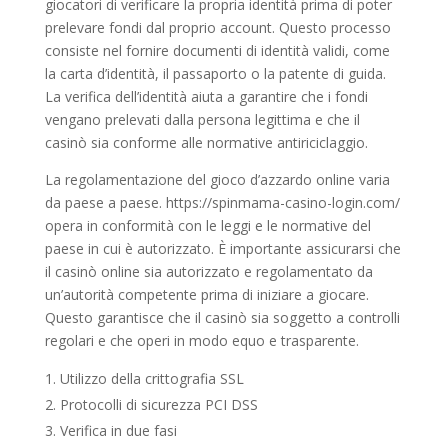
giocatori di verificare la propria identità prima di poter
prelevare fondi dal proprio account. Questo processo
consiste nel fornire documenti di identità validi, come
la carta d’identità, il passaporto o la patente di guida.
La verifica dell’identità aiuta a garantire che i fondi
vengano prelevati dalla persona legittima e che il
casinò sia conforme alle normative antiriciclaggio.
La regolamentazione del gioco d’azzardo online varia
da paese a paese. https://spinmama-casino-login.com/
opera in conformità con le leggi e le normative del
paese in cui è autorizzato. È importante assicurarsi che
il casinò online sia autorizzato e regolamentato da
un’autorità competente prima di iniziare a giocare.
Questo garantisce che il casinò sia soggetto a controlli
regolari e che operi in modo equo e trasparente.
Utilizzo della crittografia SSL
Protocolli di sicurezza PCI DSS
Verifica in due fasi