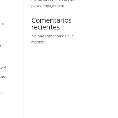
player engagement
Comentarios
ma
recientes
и
No hay comentarios que
mostrar.
е
ции.
Вам
ь в