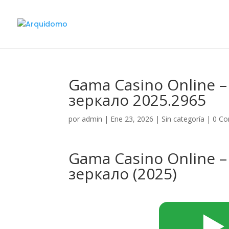
Gama Casino Online 
зеркало 2025.2965
por
admin
|
Ene 23, 2026
|
Sin categoría
|
0 Co
Gama Casino Online 
зеркало (2025)
▶