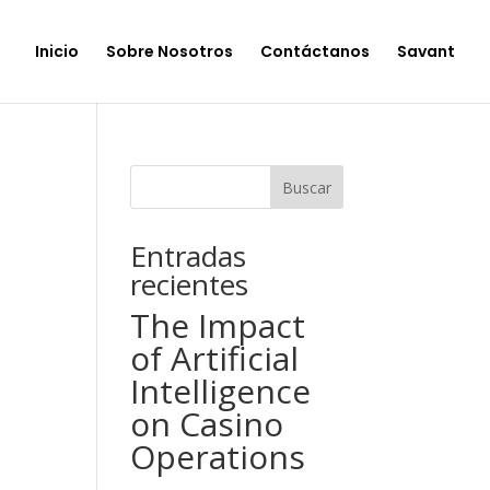
Inicio
Sobre Nosotros
Contáctanos
Savant
Buscar
Entradas
recientes
The Impact
of Artificial
Intelligence
on Casino
Operations