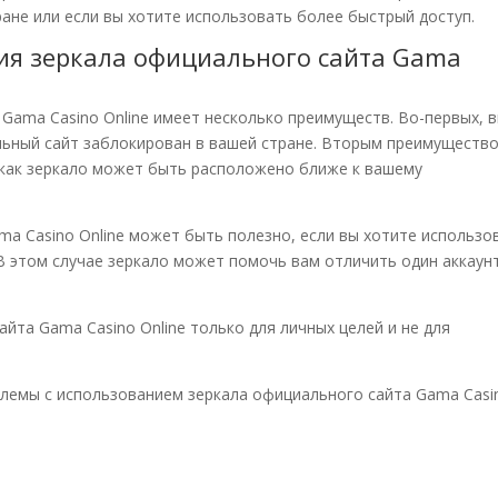
ане или если вы хотите использовать более быстрый доступ.
ия зеркала официального сайта Gama
Gama Casino Online имеет несколько преимуществ. Во-первых, 
льный сайт заблокирован в вашей стране. Вторым преимуществ
к как зеркало может быть расположено ближе к вашему
ma Casino Online может быть полезно, если вы хотите использо
В этом случае зеркало может помочь вам отличить один аккаун
йта Gama Casino Online только для личных целей и не для
облемы с использованием зеркала официального сайта Gama Casi