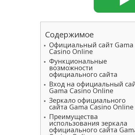
Содержимое
Официальный сайт Gama
Casino Online
Функциональные
возможности
официального сайта
Вход на официальный са
Gama Casino Online
Зеркало официального
сайта Gama Casino Online
Преимущества
использования зеркала
официального сайта Gam