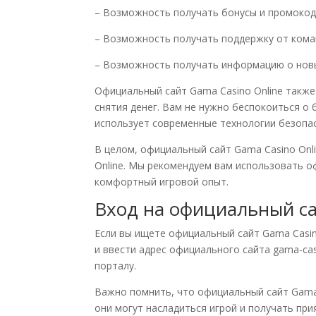
– Возможность получать бонусы и промокод
– Возможность получать поддержку от коман
– Возможность получать информацию о новых
Официальный сайт Gama Casino Online также
снятия денег. Вам не нужно беспокоиться о
использует современные технологии безопа
В целом, официальный сайт Gama Casino Onli
Online. Мы рекомендуем вам использовать о
комфортный игровой опыт.
Вход на официальный са
Если вы ищете официальный сайт Gama Casino
и ввести адрес официального сайта gama-cas
порталу.
Важно помнить, что официальный сайт Gama C
они могут насладиться игрой и получать пр