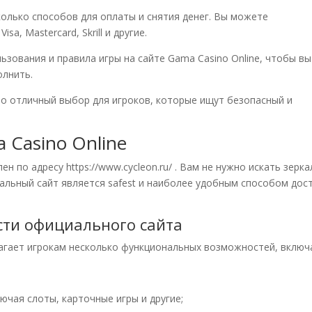
сколько способов для оплаты и снятия денег. Вы можете
a, Mastercard, Skrill и другие.
зования и правила игры на сайте Gama Casino Online, чтобы вы
олнить.
это отличный выбор для игроков, которые ищут безопасный и
Casino Online
н по адресу https://www.cycleon.ru/ . Вам не нужно искать зерк
альный сайт является safest и наиболее удобным способом дос
ти официального сайта
агает игрокам несколько функциональных возможностей, включ
ючая слоты, карточные игры и другие;