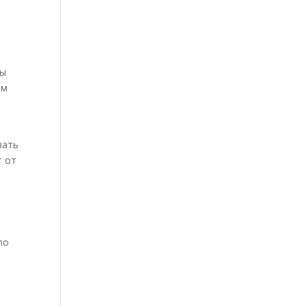
вы
ом
вать
т от
no