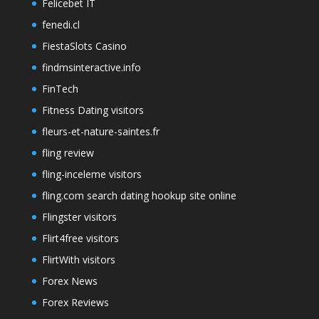
Felicebet IT
fenedi.cl
FiestaSlots Casino
findmsinteractive.info
FinTech
Fitness Dating visitors
fleurs-et-nature-saintes.fr
fling review
fling-inceleme visitors
fling.com search dating hookup site online
Flingster visitors
Flirt4free visitors
FlirtWith visitors
Forex News
Forex Reviews