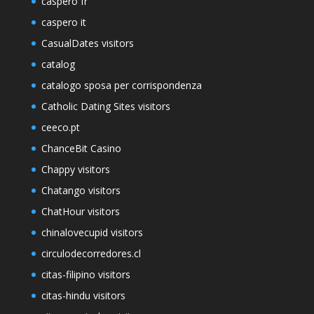
caspero fr
caspero it
CasualDates visitors
catalog
catalogo sposa per corrispondenza
Catholic Dating Sites visitors
ceeco.pt
ChanceBit Casino
Chappy visitors
Chatango visitors
ChatHour visitors
chinalovecupid visitors
circulodecorredores.cl
citas-filipino visitors
citas-hindu visitors