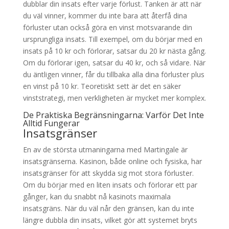
dubblar din insats efter varje förlust. Tanken är att när
du väl vinner, kommer du inte bara att återfå dina
förluster utan också göra en vinst motsvarande din
ursprungliga insats. Till exempel, om du börjar med en
insats på 10 kr och förlorar, satsar du 20 kr nästa gång.
Om du förlorar igen, satsar du 40 kr, och så vidare. När
du äntligen vinner, får du tillbaka alla dina förluster plus
en vinst på 10 kr. Teoretiskt sett är det en säker
vinststrategi, men verkligheten är mycket mer komplex.
De Praktiska Begränsningarna: Varför Det Inte
Alltid Fungerar
Insatsgränser
En av de största utmaningarna med Martingale är
insatsgränserna. Kasinon, både online och fysiska, har
insatsgränser för att skydda sig mot stora förluster.
Om du börjar med en liten insats och förlorar ett par
gånger, kan du snabbt nå kasinots maximala
insatsgräns. När du väl når den gränsen, kan du inte
längre dubbla din insats, vilket gör att systemet bryts