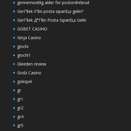
gennemsnitlig alder for postordrebrud
GerГ§ek iГ§in posta sipariЕџi gelin?
GerГ§ek Д°Г§in Posta SipariЕџi Gelin
GGBET CASINO
Ginja Casino
giochi
giochi1
Gleeden review
Godz Casino
gokspel
gr
gr1
gr2
gr4
gr5