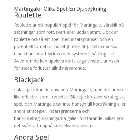
Martingale i Olika Spel: En Djupdykning
Roulette
Roulette är ett populärt spel för Martingale, särskilt på
satsningar som rött/svart eller udda/jämnt. Dock är
roulette också ett spel med insatsgränser och en
potentiell fördel för huset (0 eller 00). Detta minskar
dina chanser att lyckas med systemet på lång sikt.
Även om du kan uppleva kortsiktiga vinster, är risken
för stora förluster alltid närvarande.
Blackjack
I blackjack kan du använda Martingale, men det är inte
lika effektivt som i roulette. Blackjack kräver strategiskt
spel, och Martingale tar inte hänsyn till korträkning eller
andra strategier. Insatsgränserna och
bankrullebegränsningarna gäller fortfarande, vilket gör
det svårt att uppnå konsekventa vinster.
Andra Spel