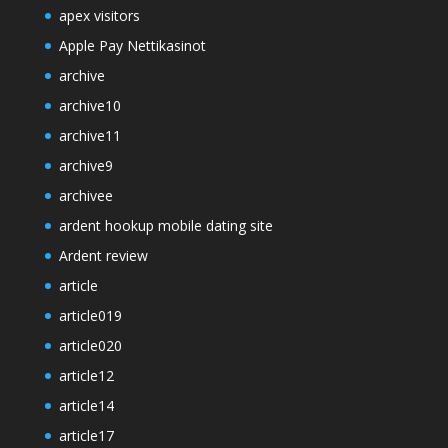
apex visitors
Apple Pay Nettikasinot
archive
archive10
archive11
archive9
archivee
ardent hookup mobile dating site
Ardent review
article
article019
article020
article12
article14
article17