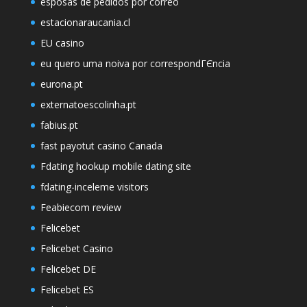
esposas de pedidos por correo
estacionaraucania.cl
EU casino
eu quero uma noiva por correspondГЄncia
eurona.pt
externatoescolinha.pt
fabius.pt
fast payotut casino Canada
Fdating hookup mobile dating site
fdating-inceleme visitors
Feabiecom review
Felicebet
Felicebet Casino
Felicebet DE
Felicebet ES