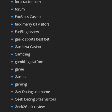
forotractor.com
forum
FoxSlots Casino
fuck marry kill visitors
FurFling review
gaelic sports best bet
Gambiva Casino
Gambling
gambling platform
game
Games
gaming
Gay Dating username
Geek Dating Sites visitors
Geek2Geek review