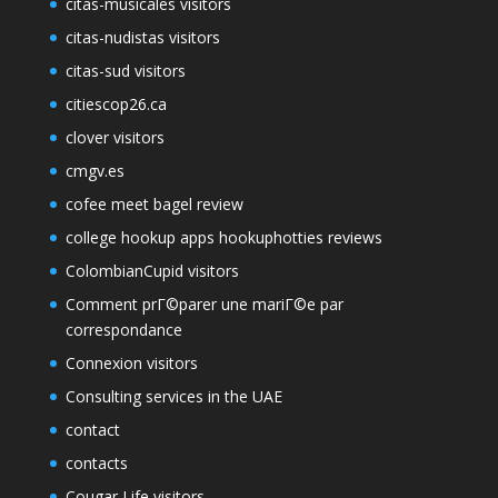
citas-musicales visitors
citas-nudistas visitors
citas-sud visitors
citiescop26.ca
clover visitors
cmgv.es
cofee meet bagel review
college hookup apps hookuphotties reviews
ColombianCupid visitors
Comment prГ©parer une mariГ©e par
correspondance
Connexion visitors
Consulting services in the UAE
contact
contacts
Cougar Life visitors