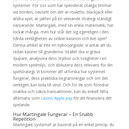
systemet. För oss som har spenderat otaliga timmar
vid borden, oavsett om det är roulette, blackjack eller
andra spel, är jakten på en vinnande strategi ständigt
närvarande. Martingale, med sin enkla matematik, har
lockat många, men hur står det sig egentligen i den
hårda verkligheten av online-kasinon och live-spel?
Denna artikel är inte en nybörjarguide; vi antar att du
redan känner till grunderna. Istället ska vi gräva
djupare, analysera dess styrkor och svagheter i en
modern spelmiljö, och diskutera dess relevans för din
spelstrategi. Vi kommer att utforska hur systemet
fungerar, dess praktiska begränsningar och om det
verkligen kan leda till vinst. Och för de som föredrar
snabba och säkra transaktioner, kan du enkelt hitta
alternativ som
casino Apple pay
för att finansiera ditt
spelande.
Hur Martingale Fungerar – En Snabb
Repetition
Martingale-systemet är baserat på en enkel princip: du