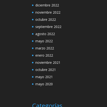
diciembre 2022
noviembre 2022
octubre 2022
septiembre 2022
agosto 2022
mayo 2022
marzo 2022
enero 2022
noviembre 2021
octubre 2021
mayo 2021
mayo 2020
Categorías