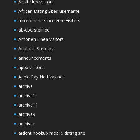
Adult Hub visitors
African Dating Sites username
afroromance-inceleme visitors
alt-eberstein.de
Amor en Linea visitors
Anabolic Steroids
announcements
apex visitors
Apple Pay Nettikasinot
archive
archive10
archive11
archive9
archivee
ardent hookup mobile dating site