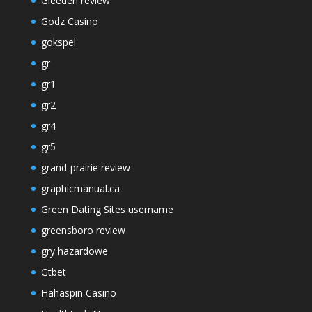
Gleeden review
Godz Casino
gokspel
gr
gr1
gr2
gr4
gr5
grand-prairie review
graphicmanual.ca
Green Dating Sites username
greensboro review
gry hazardowe
Gtbet
Hahaspin Casino