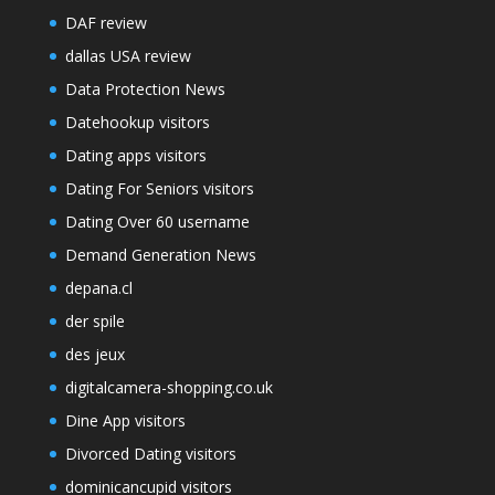
DAF review
dallas USA review
Data Protection News
Datehookup visitors
Dating apps visitors
Dating For Seniors visitors
Dating Over 60 username
Demand Generation News
depana.cl
der spile
des jeux
digitalcamera-shopping.co.uk
Dine App visitors
Divorced Dating visitors
dominicancupid visitors