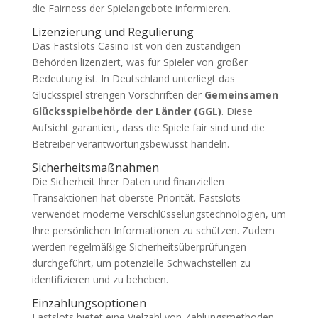
die Fairness der Spielangebote informieren.
Lizenzierung und Regulierung
Das Fastslots Casino ist von den zuständigen
Behörden lizenziert, was für Spieler von großer
Bedeutung ist. In Deutschland unterliegt das
Glücksspiel strengen Vorschriften der
Gemeinsamen
Glücksspielbehörde der Länder (GGL)
. Diese
Aufsicht garantiert, dass die Spiele fair sind und die
Betreiber verantwortungsbewusst handeln.
Sicherheitsmaßnahmen
Die Sicherheit Ihrer Daten und finanziellen
Transaktionen hat oberste Priorität. Fastslots
verwendet moderne Verschlüsselungstechnologien, um
Ihre persönlichen Informationen zu schützen. Zudem
werden regelmäßige Sicherheitsüberprüfungen
durchgeführt, um potenzielle Schwachstellen zu
identifizieren und zu beheben.
Einzahlungsoptionen
Fastslots bietet eine Vielzahl von Zahlungsmethoden,