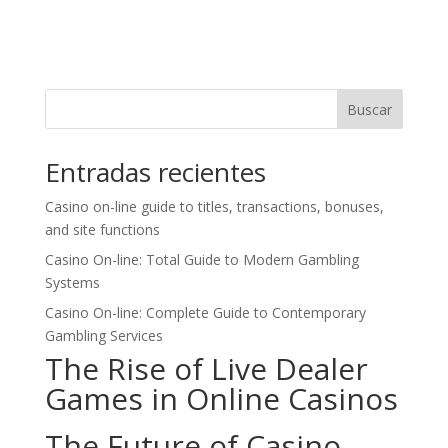
Buscar
Entradas recientes
Casino on-line guide to titles, transactions, bonuses,
and site functions
Casino On-line: Total Guide to Modern Gambling
Systems
Casino On-line: Complete Guide to Contemporary
Gambling Services
The Rise of Live Dealer
Games in Online Casinos
The Future of Casino