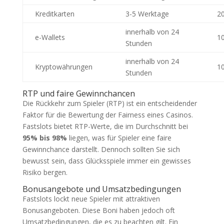
Kreditkarten
3-5 Werktage
2
innerhalb von 24
e-Wallets
1
Stunden
innerhalb von 24
Kryptowährungen
1
Stunden
RTP und faire Gewinnchancen
Die Rückkehr zum Spieler (RTP) ist ein entscheidender
Faktor für die Bewertung der Fairness eines Casinos.
Fastslots bietet RTP-Werte, die im Durchschnitt bei
95% bis 98%
liegen, was für Spieler eine faire
Gewinnchance darstellt. Dennoch sollten Sie sich
bewusst sein, dass Glücksspiele immer ein gewisses
Risiko bergen.
Bonusangebote und Umsatzbedingungen
Fastslots lockt neue Spieler mit attraktiven
Bonusangeboten. Diese Boni haben jedoch oft
Umsatzbedingungen, die es zu beachten gilt. Ein