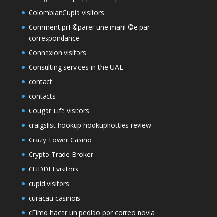
ColombianCupid visitors
Comment prГ©parer une mariГ©e par
correspondance
Connexion visitors
Consulting services in the UAE
contact
contacts
Cougar Life visitors
craigslist hookup hookuphotties review
Crazy Tower Сasino
Crypto Trade Broker
CUDDLI visitors
cupid visitors
curacau casinois
cГіmo hacer un pedido por correo novia