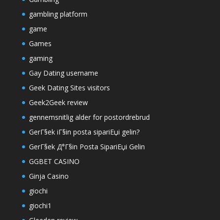
gambling platform
game
Games
gaming
Gay Dating username
Geek Dating Sites visitors
Geek2Geek review
gennemsnitlig alder for postordrebrud
GerГ§ek iГ§in posta sipariЕџi gelin?
GerГ§ek Д°Г§in Posta SipariЕџi Gelin
GGBET CASINO
Ginja Casino
giochi
giochi1