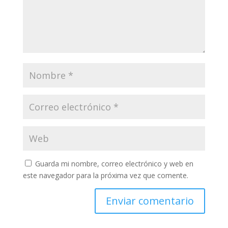
Guarda mi nombre, correo electrónico y web en
este navegador para la próxima vez que comente.