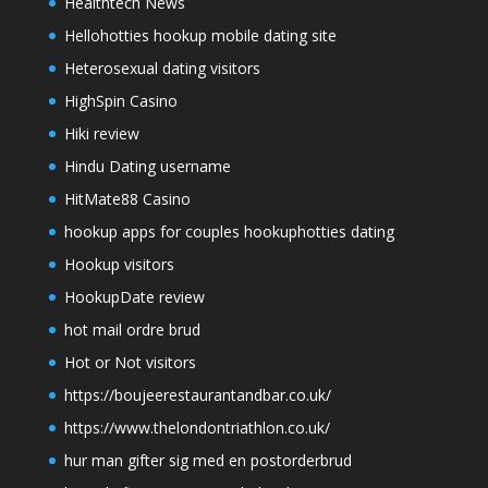
Healthtech News
Hellohotties hookup mobile dating site
Heterosexual dating visitors
HighSpin Casino
Hiki review
Hindu Dating username
HitMate88 Casino
hookup apps for couples hookuphotties dating
Hookup visitors
HookupDate review
hot mail ordre brud
Hot or Not visitors
https://boujeerestaurantandbar.co.uk/
https://www.thelondontriathlon.co.uk/
hur man gifter sig med en postorderbrud