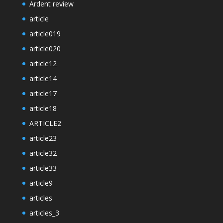
Ardent review
article
article019
article020
article12
article14
article17
article18
ARTICLE2
article23
article32
article33
article9
articles
articles_3