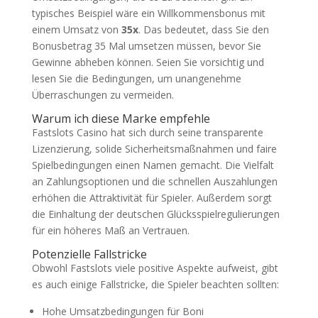
typisches Beispiel wäre ein Willkommensbonus mit
einem Umsatz von
35x
. Das bedeutet, dass Sie den
Bonusbetrag 35 Mal umsetzen müssen, bevor Sie
Gewinne abheben können. Seien Sie vorsichtig und
lesen Sie die Bedingungen, um unangenehme
Überraschungen zu vermeiden.
Warum ich diese Marke empfehle
Fastslots Casino hat sich durch seine transparente
Lizenzierung, solide Sicherheitsmaßnahmen und faire
Spielbedingungen einen Namen gemacht. Die Vielfalt
an Zahlungsoptionen und die schnellen Auszahlungen
erhöhen die Attraktivität für Spieler. Außerdem sorgt
die Einhaltung der deutschen Glücksspielregulierungen
für ein höheres Maß an Vertrauen.
Potenzielle Fallstricke
Obwohl Fastslots viele positive Aspekte aufweist, gibt
es auch einige Fallstricke, die Spieler beachten sollten:
Hohe Umsatzbedingungen für Boni