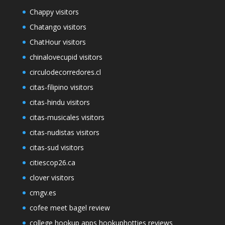
Chappy visitors
Chatango visitors
ChatHour visitors
chinalovecupid visitors
circulodecorredores.cl
citas-filipino visitors
citas-hindu visitors
citas-musicales visitors
citas-nudistas visitors
citas-sud visitors
citiescop26.ca
clover visitors
cmgv.es
cofee meet bagel review
college hookup apps hookuphotties reviews