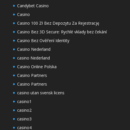
Candybet Casino
Casino
Casino 100 Zł Bez Depozytu Za Rejestrację
Casino Bez 3D Secure: Rychlé vklady bez čekání
Casino Bez Ověření Identity
Casino Nederland
casino Nederland
Casino Online Polska
Casino Partners
Casino Partners
casino utan svensk licens
casino1
casino2
casino3
casino4