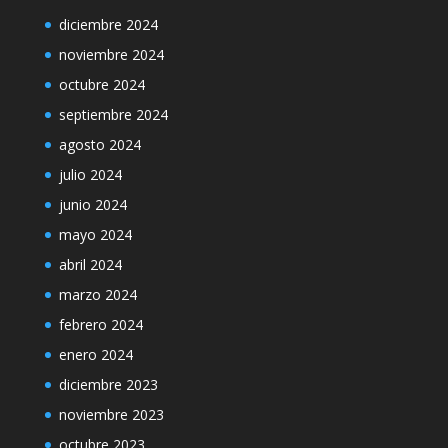
diciembre 2024
noviembre 2024
octubre 2024
septiembre 2024
agosto 2024
julio 2024
junio 2024
mayo 2024
abril 2024
marzo 2024
febrero 2024
enero 2024
diciembre 2023
noviembre 2023
octubre 2023