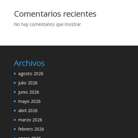
Comentarios recientes
No hay comentarios que mostrar.
Archivos
agosto 2026
julio 2026
junio 2026
mayo 2026
abril 2026
marzo 2026
febrero 2026