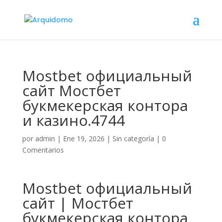
Mostbet официальный
сайт Мостбет
букмекерская контора
и казино.4744
por
admin
|
Ene 19, 2026
|
Sin categoría
|
0
Comentarios
Mostbet официальный
сайт | Мостбет
букмекерская контора