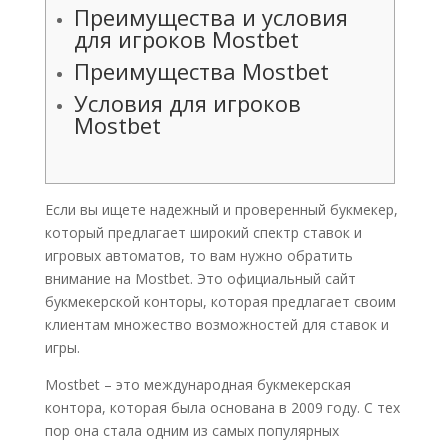
Преимущества и условия
для игроков Mostbet
Преимущества Mostbet
Условия для игроков
Mostbet
Если вы ищете надежный и проверенный букмекер,
который предлагает широкий спектр ставок и
игровых автоматов, то вам нужно обратить
внимание на Mostbet. Это официальный сайт
букмекерской конторы, которая предлагает своим
клиентам множество возможностей для ставок и
игры.
Mostbet – это международная букмекерская
контора, которая была основана в 2009 году. С тех
пор она стала одним из самых популярных