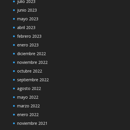
julio 2023
junio 2023
mayo 2023
abril 2023
febrero 2023
enero 2023
diciembre 2022
noviembre 2022
octubre 2022
septiembre 2022
agosto 2022
mayo 2022
marzo 2022
enero 2022
noviembre 2021