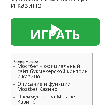
и казино
▶️
ИГРАТЬ
Содержимое
Мостбет – официальный
сайт букмекерской конторы
и казино
Описание и функции
Mostbet Казино
Преимущества Mostbet
Казино