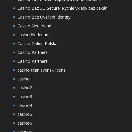
Casino Bez 3D Secure: Rychlé vklady bez čekání
Casino Bez Ověření Identity
Casino Nederland
casino Nederland
Casino Online Polska
Casino Partners
Casino Partners
casino utan svensk licens
casino1
casino2
casino3
casino4
casino5
casino6
caspero