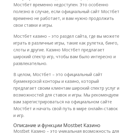
Мостбет временно недоступен. Это особенно
полезно в случае, если официальный сайт Мостбет
временно не работает, и вам нужно продолжить
свои ставки и игры.
Мостбет казино – это раздел сайта, где вы можете
играть в различные игры, такие как рулетка, бинго,
слоты и другие. Казино Мостбет предлагает
широкий спектр игр, чтобы вам было интересно и
развлекательно.
В целом, Мостбет – это официальный сайт
букмекерской конторы и казино, который
предлагает своим клиентам широкий спектр услуг и
возможностей для ставок и игры. Мы рекомендуем
вам зарегистрироваться на официальном сайте
Мостбет и начать свой путь в мире онлайн-ставок
и игр.
Описание и функции Mostbet Казино
Mostbet Казино – это уникальная возможность для