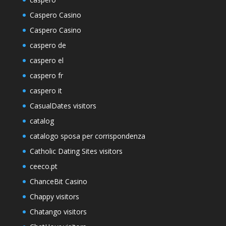
Caspero Casino
Caspero Casino
caspero de
caspero el
caspero fr
caspero it
CasualDates visitors
catalog
catalogo sposa per corrispondenza
Catholic Dating Sites visitors
ceeco.pt
ChanceBit Casino
Chappy visitors
Chatango visitors