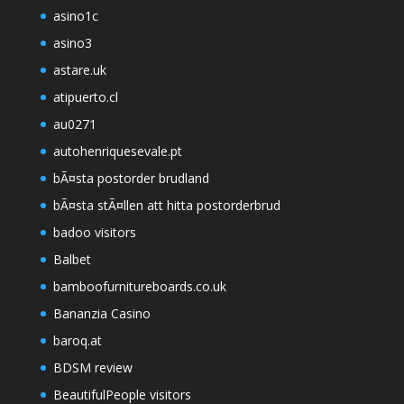
asino1c
asino3
astare.uk
atipuerto.cl
au0271
autohenriquesevale.pt
bÃ¤sta postorder brudland
bÃ¤sta stÃ¤llen att hitta postorderbrud
badoo visitors
Balbet
bamboofurnitureboards.co.uk
Bananzia Casino
baroq.at
BDSM review
BeautifulPeople visitors