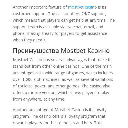
Another important feature of
mostbet casino
is its
customer support. The casino offers 24/7 support,
which means that players can get help at any time. The
support team is available via live chat, email, and
phone, making it easy for players to get assistance
when they need it.
Преимущества Mostbet Казино
Mostbet Casino has several advantages that make it
stand out from other online casinos. One of the main
advantages is its wide range of games, which includes
over 1 000 slot machines, as well as several variations
of roulette, poker, and other games. The casino also
offers a mobile version, which allows players to play
from anywhere, at any time.
Another advantage of Mostbet Casino is its loyalty
program. The casino offers a loyalty program that
rewards players for their deposits and bets. This