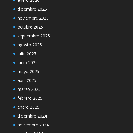
enero 2026
diciembre 2025
noviembre 2025
octubre 2025
septiembre 2025
agosto 2025
julio 2025
junio 2025
mayo 2025
abril 2025
marzo 2025
febrero 2025
enero 2025
diciembre 2024
noviembre 2024