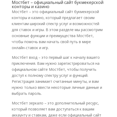
Мостбет – официальный сайт букмекерской
конторы и казино
Мостбет – это официальный сайт букмекерской
конторы и казино, который предлагает своим
клиентам широкий спектр услуг и возможностей
для ставок и игры. В этом разделе мы рассмотрим
основные функции и преимущества Мостбет,
чтобы помочь вам начать свой путь в мире
онлайн-ставок и игр.
Мостбет вход – это первый шаг к началу вашего
приключения. Вам нужно зарегистрироваться на
официальном сайте Мостбет, чтобы получить
доступ к полному спектру услуг и функций.
Регистрация занимает считанные минуты, и вам
нужно только ввести некоторые личные данные и
выбрать пароль.
Мостбет зеркало – это дополнительный ресурс,
который позволяет вам доступаться к вашим
аккаунту и ставкам, даже если официальный сайт