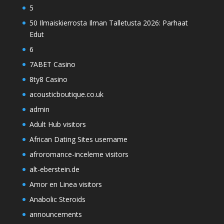
5
50 Ilmaiskierrosta Ilman Talletusta 2026: Parhaat
Edut
6
7ABET Casino
8ty8 Casino
acousticboutique.co.uk
admin
Adult Hub visitors
African Dating Sites username
afroromance-inceleme visitors
alt-eberstein.de
Amor en Linea visitors
Anabolic Steroids
announcements