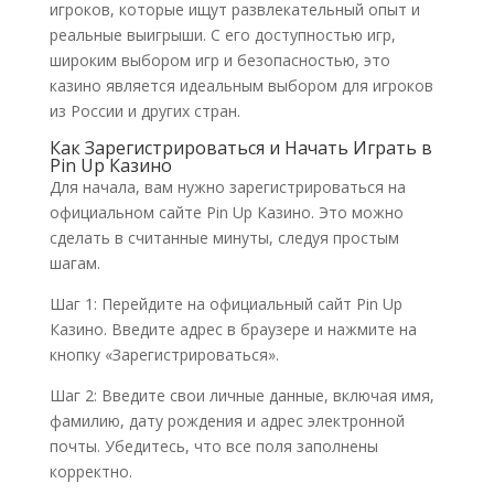
игроков, которые ищут развлекательный опыт и
реальные выигрыши. С его доступностью игр,
широким выбором игр и безопасностью, это
казино является идеальным выбором для игроков
из России и других стран.
Как Зарегистрироваться и Начать Играть в
Pin Up Казино
Для начала, вам нужно зарегистрироваться на
официальном сайте Pin Up Казино. Это можно
сделать в считанные минуты, следуя простым
шагам.
Шаг 1: Перейдите на официальный сайт Pin Up
Казино. Введите адрес в браузере и нажмите на
кнопку «Зарегистрироваться».
Шаг 2: Введите свои личные данные, включая имя,
фамилию, дату рождения и адрес электронной
почты. Убедитесь, что все поля заполнены
корректно.