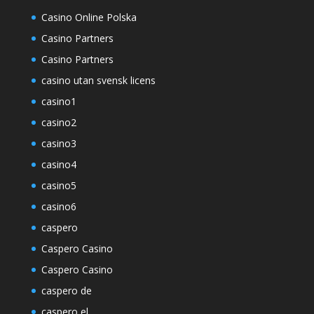
Casino Online Polska
Casino Partners
Casino Partners
casino utan svensk licens
casino1
casino2
casino3
casino4
casino5
casino6
caspero
Caspero Casino
Caspero Casino
caspero de
caspero el