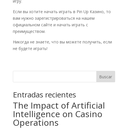
игру.
Если вы хотите начать играть в Pin Up Казино, то
вам нужно зарегистрироваться на нашем
официальном сайте и начать играть с
преимуществом.
Никогда не знаете, что вы можете получить, если
не будете играть!
Buscar
Entradas recientes
The Impact of Artificial
Intelligence on Casino
Operations