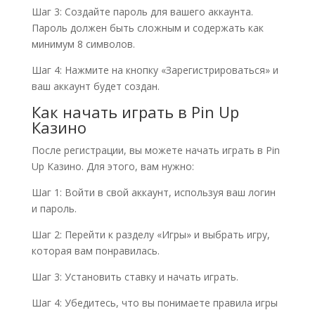
Шаг 3: Создайте пароль для вашего аккаунта.
Пароль должен быть сложным и содержать как
минимум 8 символов.
Шаг 4: Нажмите на кнопку «Зарегистрироваться» и
ваш аккаунт будет создан.
Как начать играть в Pin Up
Казино
После регистрации, вы можете начать играть в Pin
Up Казино. Для этого, вам нужно:
Шаг 1: Войти в свой аккаунт, используя ваш логин
и пароль.
Шаг 2: Перейти к разделу «Игры» и выбрать игру,
которая вам понравилась.
Шаг 3: Установить ставку и начать играть.
Шаг 4: Убедитесь, что вы понимаете правила игры