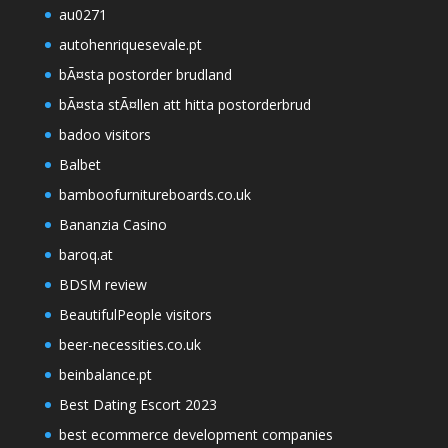
au0271
autohenriquesevale.pt
bÃ¤sta postorder brudland
bÃ¤sta stÃ¤llen att hitta postorderbrud
badoo visitors
Balbet
bamboofurnitureboards.co.uk
Bananzia Casino
baroq.at
BDSM review
BeautifulPeople visitors
beer-necessities.co.uk
beinbalance.pt
Best Dating Escort 2023
best ecommerce development companies