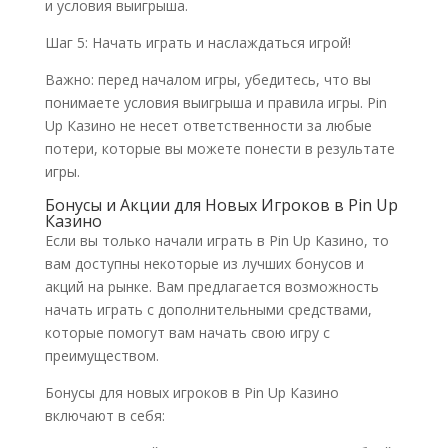
и условия выигрыша.
Шаг 5: Начать играть и наслаждаться игрой!
Важно: перед началом игры, убедитесь, что вы
понимаете условия выигрыша и правила игры. Pin
Up Казино не несет ответственности за любые
потери, которые вы можете понести в результате
игры.
Бонусы и Акции для Новых Игроков в Pin Up
Казино
Если вы только начали играть в Pin Up Казино, то
вам доступны некоторые из лучших бонусов и
акций на рынке. Вам предлагается возможность
начать играть с дополнительными средствами,
которые помогут вам начать свою игру с
преимуществом.
Бонусы для новых игроков в Pin Up Казино
включают в себя: