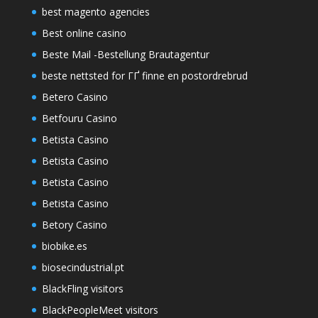
best magento agencies
Best online casino
Beste Mail -Bestellung Brautagentur
beste nettsted for ГҐ finne en postordrebrud
Betero Casino
Betfouru Casino
Betista Casino
Betista Casino
Betista Casino
Betista Casino
Betory Casino
biobike.es
biosecindustrial.pt
BlackFling visitors
BlackPeopleMeet visitors