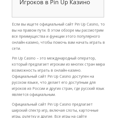
Игроков в Pin Up Казино
Если вы ищете официальный сайт Pin Up Casino, то
вы на правом пути. В этом обзоре мы рассмотрим
все преимущества и функции этого популярного
онлайн-казино, чтобы помочь вам начать играть в
сети.
Pin Up Casino – это международный оператор,
который предлагает игрокам из многих стран мира
возможность играть в онлайн-казино.
Официальный сайт Pin Up Casino доступен на
русском языке, что делает его доступным для
игроков из России и других стран, где русский язык
является официальным.
Официальный сайт Pin Up Casino предлагает
широкий спектр игр, включая слоты, карточные
игры, рулетку и другие. Все игры на сайте