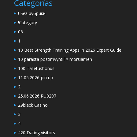
Categorías
! Без рубрики
!Category
06
1
10 Best Strength Training Apps in 2026 Expert Guide
10 parasta postimyyntiГ¤ morsiamen
100 Talletusbonus
11.05.2026-pin up
2
25.06.2026 RU0297
29black Casino
3
4
420 Dating visitors