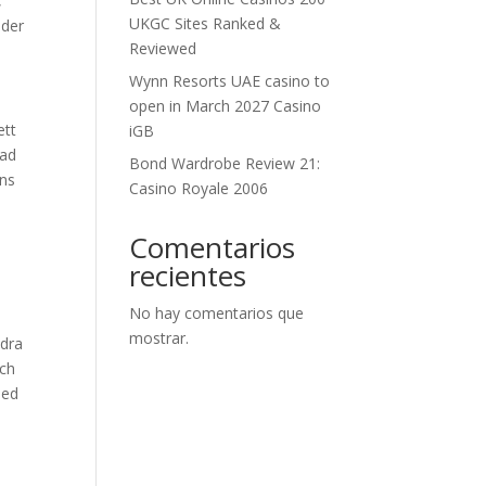
,
UKGC Sites Ranked &
ader
Reviewed
Wynn Resorts UAE casino to
open in March 2027 Casino
ett
iGB
rad
Bond Wardrobe Review 21:
nns
Casino Royale 2006
Comentarios
recientes
No hay comentarios que
mostrar.
ndra
och
med