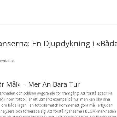
anserna: En Djupdykning i «Båd
entarios
ör Mål» – Mer Än Bara Tur
 marknaden och oddsen avgörande för framgång. Att förstå specifika
) inom fotboll, är ett utmärkt exempel på hur man kan öka sina
 om båda lagen i en fotbollsmatch kommer att göra mål, erbjuder
tt analysera och förbereda sig. Att förstå nyanserna i BLGM-marknaden