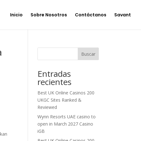
Inicio
Sobre Nosotros
Contáctanos
Savant
a
Buscar
Entradas
recientes
Best UK Online Casinos 200
UKGC Sites Ranked &
Reviewed
Wynn Resorts UAE casino to
open in March 2027 Casino
iGB
 kan
Best UK Online Casinos 200