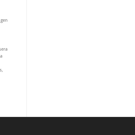
 egen
sera
na
s,