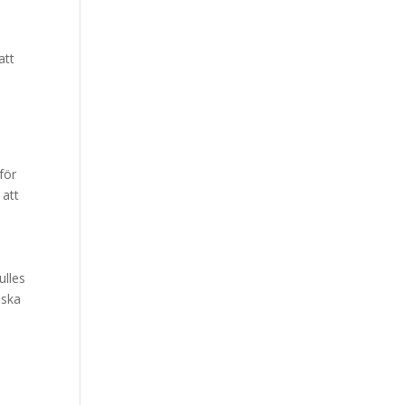
att
för
 att
ulles
nska