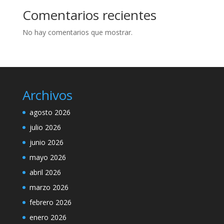
Comentarios recientes
No hay comentarios que mostrar.
Archivos
agosto 2026
julio 2026
junio 2026
mayo 2026
abril 2026
marzo 2026
febrero 2026
enero 2026