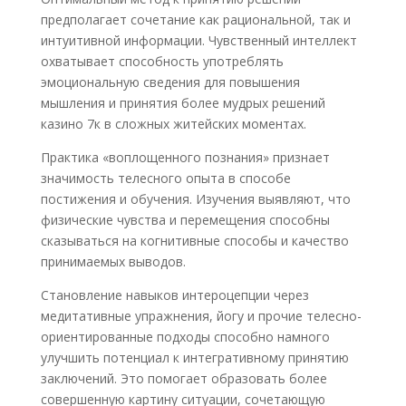
предполагает сочетание как рациональной, так и
интуитивной информации. Чувственный интеллект
охватывает способность употреблять
эмоциональную сведения для повышения
мышления и принятия более мудрых решений
казино 7к в сложных житейских моментах.
Практика «воплощенного познания» признает
значимость телесного опыта в способе
постижения и обучения. Изучения выявляют, что
физические чувства и перемещения способны
сказываться на когнитивные способы и качество
принимаемых выводов.
Становление навыков интероцепции через
медитативные упражнения, йогу и прочие телесно-
ориентированные подходы способно намного
улучшить потенциал к интегративному принятию
заключений. Это помогает образовать более
совершенную картину ситуации, сочетающую