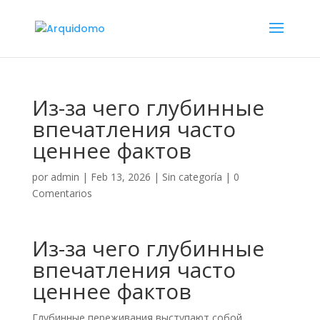
Из-за чего глубинные
впечатления часто
ценнее фактов
por
admin
|
Feb 13, 2026
|
Sin categoría
|
0
Comentarios
Из-за чего глубинные
впечатления часто
ценнее фактов
Глубинные переживания выступают собой