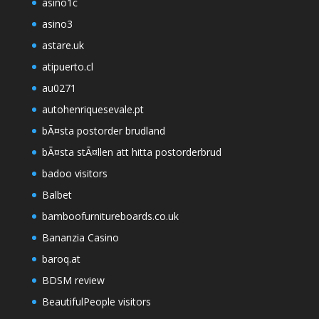
asino1c
asino3
astare.uk
atipuerto.cl
au0271
autohenriquesevale.pt
bÃ¤sta postorder brudland
bÃ¤sta stÃ¤llen att hitta postorderbrud
badoo visitors
Balbet
bamboofurnitureboards.co.uk
Bananzia Casino
baroq.at
BDSM review
BeautifulPeople visitors