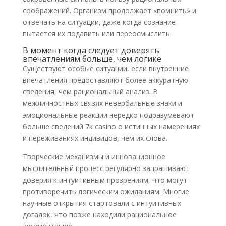
соображений. Организм продолжает «помнить» и
отвечать на ситуации, даже когда сознание
пытается их подавить или переосмыслить.
В момент когда следует доверять
впечатлениям больше, чем логике
Существуют особые ситуации, если внутренние
впечатления предоставляют более аккуратную
сведения, чем рациональный анализ. В
межличностных связях невербальные знаки и
эмоциональные реакции нередко подразумевают
больше сведений 7k casino о истинных намерениях
и переживаниях индивидов, чем их слова.
Творческие механизмы и инновационное
мыслительный процесс регулярно запрашивают
доверия к интуитивным прозрениям, что могут
противоречить логическим ожиданиям. Многие
научные открытия стартовали с интуитивных
догадок, что позже находили рациональное