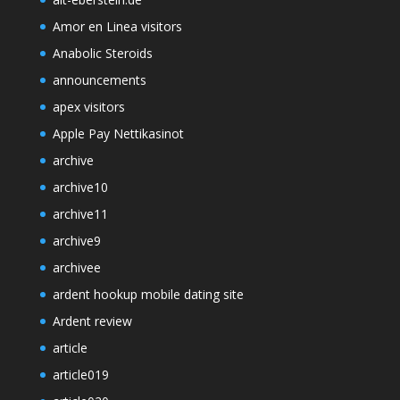
Amor en Linea visitors
Anabolic Steroids
announcements
apex visitors
Apple Pay Nettikasinot
archive
archive10
archive11
archive9
archivee
ardent hookup mobile dating site
Ardent review
article
article019