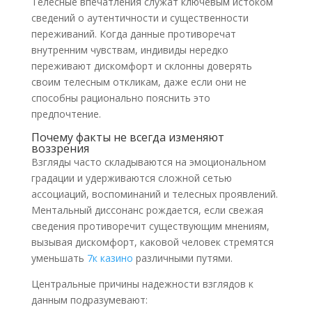
Телесные впечатления служат ключевым истоком
сведений о аутентичности и существенности
переживаний. Когда данные противоречат
внутренним чувствам, индивиды нередко
переживают дискомфорт и склонны доверять
своим телесным откликам, даже если они не
способны рационально пояснить это
предпочтение.
Почему факты не всегда изменяют
воззрения
Взгляды часто складываются на эмоциональном
градации и удерживаются сложной сетью
ассоциаций, воспоминаний и телесных проявлений.
Ментальный диссонанс рождается, если свежая
сведения противоречит существующим мнениям,
вызывая дискомфорт, каковой человек стремятся
уменьшать
7к казино
различными путями.
Центральные причины надежности взглядов к
данным подразумевают: