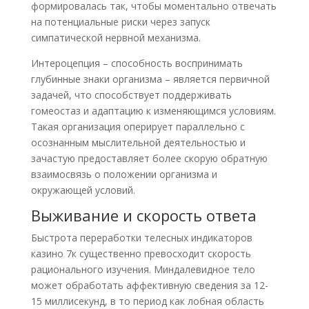
формировалась так, чтобы моментально отвечать
на потенциальные риски через запуск
симпатической нервной механизма.
Интероцепция – способность воспринимать
глубинные знаки организма – является первичной
задачей, что способствует поддерживать
гомеостаз и адаптацию к изменяющимся условиям.
Такая организация оперирует параллельно с
осознанным мыслительной деятельностью и
зачастую предоставляет более скорую обратную
взаимосвязь о положении организма и
окружающей условий.
Выживание и скорость ответа
Быстрота переработки телесных индикаторов
казино 7к существенно превосходит скорость
рационального изучения. Миндалевидное тело
может обработать аффективную сведения за 12-
15 миллисекунд, в то период как лобная область