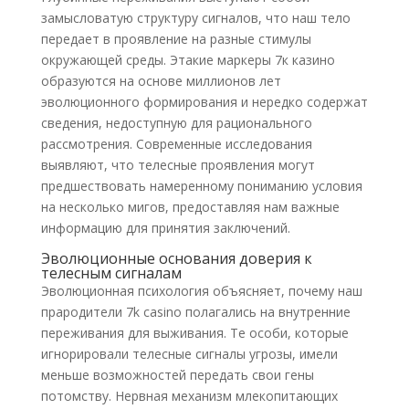
замысловатую структуру сигналов, что наш тело
передает в проявление на разные стимулы
окружающей среды. Этакие маркеры 7к казино
образуются на основе миллионов лет
эволюционного формирования и нередко содержат
сведения, недоступную для рационального
рассмотрения. Современные исследования
выявляют, что телесные проявления могут
предшествовать намеренному пониманию условия
на несколько мигов, предоставляя нам важные
информацию для принятия заключений.
Эволюционные основания доверия к
телесным сигналам
Эволюционная психология объясняет, почему наш
прародители 7k casino полагались на внутренние
переживания для выживания. Те особи, которые
игнорировали телесные сигналы угрозы, имели
меньше возможностей передать свои гены
потомству. Нервная механизм млекопитающих