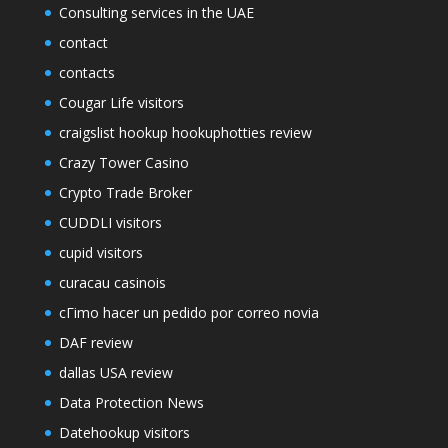
Consulting services in the UAE
contact
contacts
Cougar Life visitors
craigslist hookup hookuphotties review
Crazy Tower Сasino
Crypto Trade Broker
CUDDLI visitors
cupid visitors
curacau casinois
cГіmo hacer un pedido por correo novia
DAF review
dallas USA review
Data Protection News
Datehookup visitors