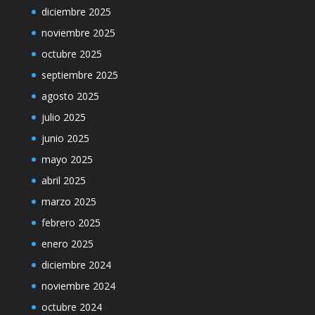
diciembre 2025
noviembre 2025
octubre 2025
septiembre 2025
agosto 2025
julio 2025
junio 2025
mayo 2025
abril 2025
marzo 2025
febrero 2025
enero 2025
diciembre 2024
noviembre 2024
octubre 2024