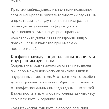
мозг».
Практики майндфулнесс и медитации позволяют
эволюционировать чувствительность к глубинным
индикаторам тела, улучшая потенциал разнить
полезную интуитивную информацию от
чувственного шума. Регулярная практика
осознанности увеличивает интероцептивную
правильность и качество принимаемых
постановлений.
Конфликт между рациональным знанием и
внутренним чувством
Современная жизнь зачастую ставит нас перед
выбором между логическими заключениями и
внутренними чувствами. Этот конфликт способен
демонстрироваться в многообразных регионах –
от профессиональных выводов до личных связей.
Важно постигать, что оба источника данных несут
свою важность и ограничения.
Дуалистическая сущность людского познания