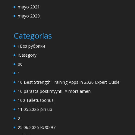
mayo 2021
mayo 2020
Categorías
! Без рубрики
!Category
06
1
10 Best Strength Training Apps in 2026 Expert Guide
10 parasta postimyyntiГ¤ morsiamen
100 Talletusbonus
11.05.2026-pin up
2
25.06.2026 RU0297