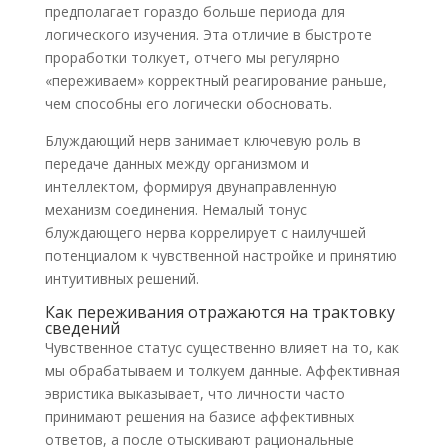
предполагает гораздо больше периода для
логического изучения. Эта отличие в быстроте
проработки толкует, отчего мы регулярно
«переживаем» корректный реагирование раньше,
чем способны его логически обосновать.
Блуждающий нерв занимает ключевую роль в
передаче данных между организмом и
интеллектом, формируя двунаправленную
механизм соединения. Немалый тонус
блуждающего нерва коррелирует с наилучшей
потенциалом к чувственной настройке и принятию
интуитивных решений.
Как переживания отражаются на трактовку
сведений
Чувственное статус существенно влияет на то, как
мы обрабатываем и толкуем данные. Аффективная
эвристика выказывает, что личности часто
принимают решения на базисе аффективных
ответов, а после отыскивают рациональные