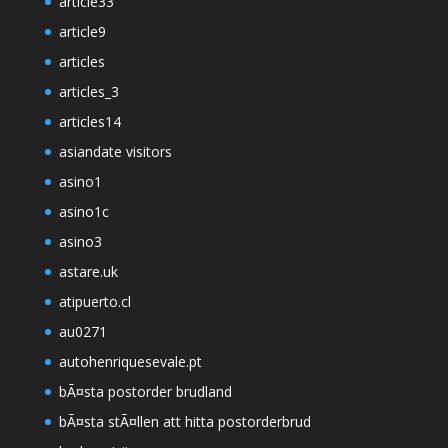
article33
article9
articles
articles_3
articles14
asiandate visitors
asino1
asino1c
asino3
astare.uk
atipuerto.cl
au0271
autohenriquesevale.pt
bÃ¤sta postorder brudland
bÃ¤sta stÃ¤llen att hitta postorderbrud