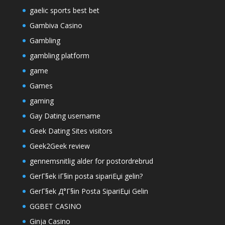
gaelic sports best bet
Gambiva Casino
Gambling
gambling platform
game
Games
gaming
Gay Dating username
Geek Dating Sites visitors
Geek2Geek review
gennemsnitlig alder for postordrebrud
GerГ§ek iГ§in posta sipariЕџi gelin?
GerГ§ek Д°Г§in Posta SipariЕџi Gelin
GGBET CASINO
Ginja Casino