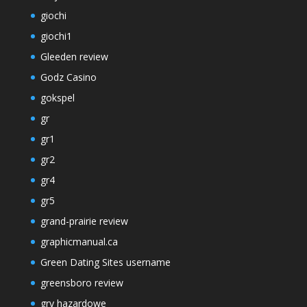
giochi
giochi1
Gleeden review
Godz Casino
gokspel
gr
gr1
gr2
gr4
gr5
grand-prairie review
graphicmanual.ca
Green Dating Sites username
greensboro review
gry hazardowe