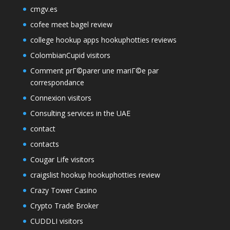
cmgv.es
cofee meet bagel review
college hookup apps hookuphotties reviews
ColombianCupid visitors
Comment prГ©parer une mariГ©e par
correspondance
Connexion visitors
Consulting services in the UAE
contact
contacts
Cougar Life visitors
craigslist hookup hookuphotties review
Crazy Tower Сasino
Crypto Trade Broker
CUDDLI visitors