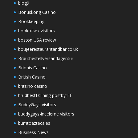
blog9
Bonuskong Casino
Bookkeeping
bookofsex visitors
boston USA review
boujeerestaurantandbar.co.uk
Brautbestellversandagentur
Brionis Casino
British Casino
britsino casino
brudbestГ¤llning postbyrГҐ
BuddyGays visitors
buddygays-inceleme visitors
burritoazteca.es
Business News