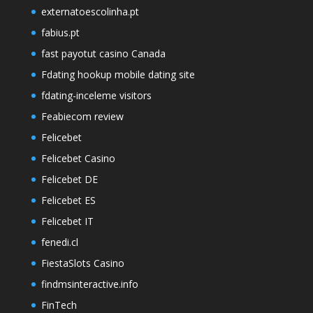
externatoescolinha.pt
fabius.pt
fast payotut casino Canada
Fdating hookup mobile dating site
fdating-inceleme visitors
Feabiecom review
Felicebet
Felicebet Casino
Felicebet DE
Felicebet ES
Felicebet IT
fenedi.cl
FiestaSlots Casino
findmsinteractive.info
FinTech