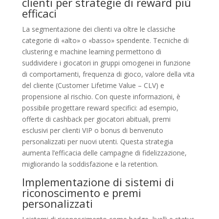
clienti per strategie di reward più
efficaci
La segmentazione dei clienti va oltre le classiche
categorie di «alto» o «basso» spendente. Tecniche di
clustering e machine learning permettono di
suddividere i giocatori in gruppi omogenei in funzione
di comportamenti, frequenza di gioco, valore della vita
del cliente (Customer Lifetime Value – CLV) e
propensione al rischio. Con queste informazioni, è
possibile progettare reward specifici: ad esempio,
offerte di cashback per giocatori abituali, premi
esclusivi per clienti VIP o bonus di benvenuto
personalizzati per nuovi utenti. Questa strategia
aumenta l’efficacia delle campagne di fidelizzazione,
migliorando la soddisfazione e la retention.
Implementazione di sistemi di
riconoscimento e premi
personalizzati