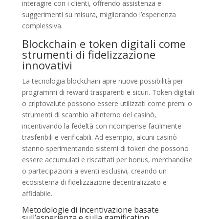
interagire con i clienti, offrendo assistenza e
suggerimenti su misura, migliorando l’esperienza
complessiva.
Blockchain e token digitali come
strumenti di fidelizzazione
innovativi
La tecnologia blockchain apre nuove possibilità per
programmi di reward trasparenti e sicuri. Token digitali
o criptovalute possono essere utilizzati come premi o
strumenti di scambio all’interno del casinò,
incentivando la fedeltà con ricompense facilmente
trasferibili e verificabili. Ad esempio, alcuni casinò
stanno sperimentando sistemi di token che possono
essere accumulati e riscattati per bonus, merchandise
o partecipazioni a eventi esclusivi, creando un
ecosistema di fidelizzazione decentralizzato e
affidabile.
Metodologie di incentivazione basate
sull’esperienza e sulla gamification