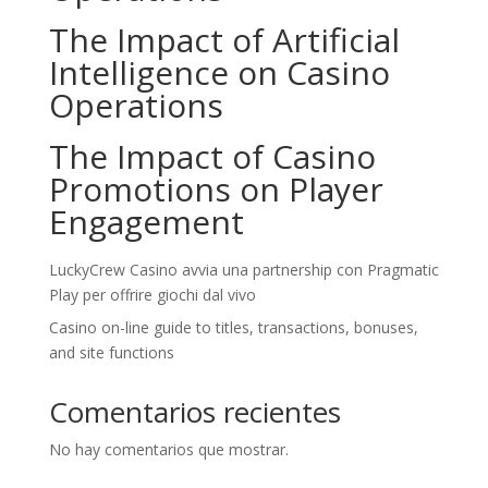
The Impact of Artificial
Intelligence on Casino
Operations
The Impact of Casino
Promotions on Player
Engagement
LuckyCrew Casino avvia una partnership con Pragmatic
Play per offrire giochi dal vivo
Casino on-line guide to titles, transactions, bonuses,
and site functions
Comentarios recientes
No hay comentarios que mostrar.