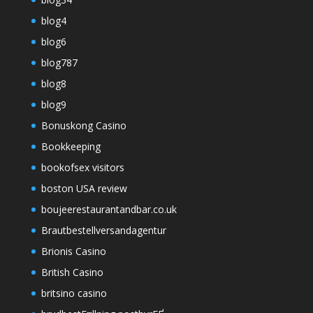
blog4
blog6
blog787
blog8
blog9
Bonuskong Casino
Bookkeeping
bookofsex visitors
boston USA review
boujeerestaurantandbar.co.uk
Brautbestellversandagentur
Brionis Casino
British Casino
britsino casino