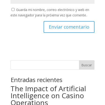
Guarda mi nombre, correo electrónico y web en
este navegador para la próxima vez que comente.
Buscar
Entradas recientes
The Impact of Artificial
Intelligence on Casino
Operations