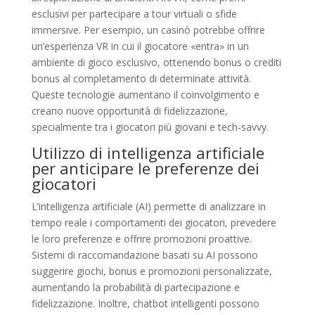
esclusivi per partecipare a tour virtuali o sfide
immersive. Per esempio, un casinò potrebbe offrire
un’esperienza VR in cui il giocatore «entra» in un
ambiente di gioco esclusivo, ottenendo bonus o crediti
bonus al completamento di determinate attività.
Queste tecnologie aumentano il coinvolgimento e
creano nuove opportunità di fidelizzazione,
specialmente tra i giocatori più giovani e tech-savvy.
Utilizzo di intelligenza artificiale
per anticipare le preferenze dei
giocatori
L’intelligenza artificiale (AI) permette di analizzare in
tempo reale i comportamenti dei giocatori, prevedere
le loro preferenze e offrire promozioni proattive.
Sistemi di raccomandazione basati su AI possono
suggerire giochi, bonus e promozioni personalizzate,
aumentando la probabilità di partecipazione e
fidelizzazione. Inoltre, chatbot intelligenti possono