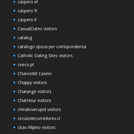
caspero el
caspero fr
caspero it
CasualDates visitors
catalog
catalogo sposa per corrispondenza
Catholic Dating Sites visitors
ceeco.pt
ChanceBit Casino
Chappy visitors
Chatango visitors
ChatHour visitors
chinalovecupid visitors
circulodecorredores.cl
citas-filipino visitors