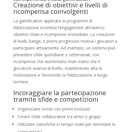
Creazione di obiettivi e livelli di
ricompensa coinvolgenti
La gamification applicata ai programmi di
fidelizzazione incentiva l’engagement attraverso
obiettivi chiari e ricompense immediate. La creazione
di livelli, badge, e premi progressivi motiva i giocatori a
partecipare attivamente. Ad esempio, un sistema può
prevedere sfide quotidiane o settimanali, con
ricompense che aumentano man mano che il
giocatore avanza di livello, mantenendo alta la
motivazione e favorendo la fidelizzazione a lungo
termine.
Incoraggiare la partecipazione
tramite sfide e competizioni
Organizzare tornei con premi esclusivi
Creare sfide collaborative tra amici o gruppi
Utilizzare classifiche in tempo reale per stimolare la
competitività