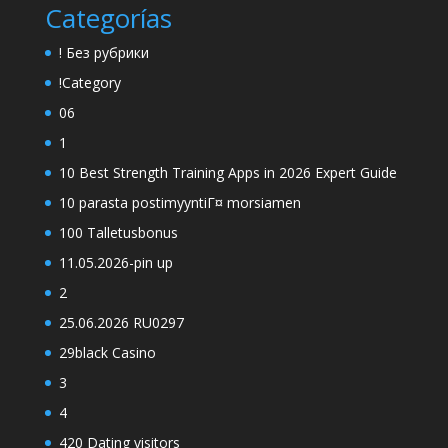
Categorías
! Без рубрики
!Category
06
1
10 Best Strength Training Apps in 2026 Expert Guide
10 parasta postimyyntiГ¤ morsiamen
100 Talletusbonus
11.05.2026-pin up
2
25.06.2026 RU0297
29black Casino
3
4
420 Dating visitors