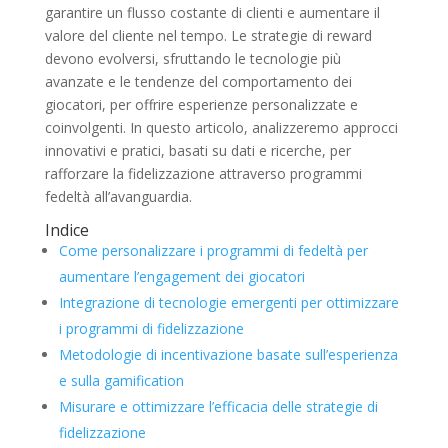
garantire un flusso costante di clienti e aumentare il
valore del cliente nel tempo. Le strategie di reward
devono evolversi, sfruttando le tecnologie più
avanzate e le tendenze del comportamento dei
giocatori, per offrire esperienze personalizzate e
coinvolgenti. In questo articolo, analizzeremo approcci
innovativi e pratici, basati su dati e ricerche, per
rafforzare la fidelizzazione attraverso programmi
fedeltà all’avanguardia.
Indice
Come personalizzare i programmi di fedeltà per
aumentare l’engagement dei giocatori
Integrazione di tecnologie emergenti per ottimizzare
i programmi di fidelizzazione
Metodologie di incentivazione basate sull’esperienza
e sulla gamification
Misurare e ottimizzare l’efficacia delle strategie di
fidelizzazione