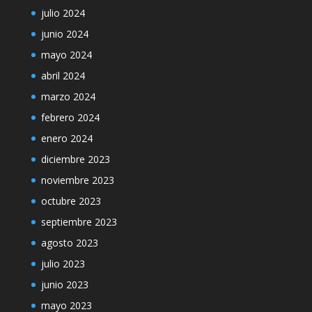
julio 2024
junio 2024
mayo 2024
abril 2024
marzo 2024
febrero 2024
enero 2024
diciembre 2023
noviembre 2023
octubre 2023
septiembre 2023
agosto 2023
julio 2023
junio 2023
mayo 2023