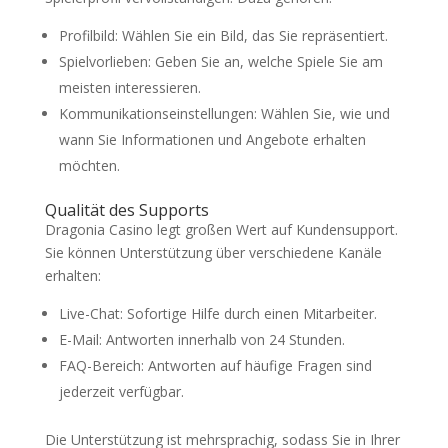
Profilbild: Wählen Sie ein Bild, das Sie repräsentiert.
Spielvorlieben: Geben Sie an, welche Spiele Sie am
meisten interessieren.
Kommunikationseinstellungen: Wählen Sie, wie und
wann Sie Informationen und Angebote erhalten
möchten.
Qualität des Supports
Dragonia Casino legt großen Wert auf Kundensupport.
Sie können Unterstützung über verschiedene Kanäle
erhalten:
Live-Chat: Sofortige Hilfe durch einen Mitarbeiter.
E-Mail: Antworten innerhalb von 24 Stunden.
FAQ-Bereich: Antworten auf häufige Fragen sind
jederzeit verfügbar.
Die Unterstützung ist mehrsprachig, sodass Sie in Ihrer