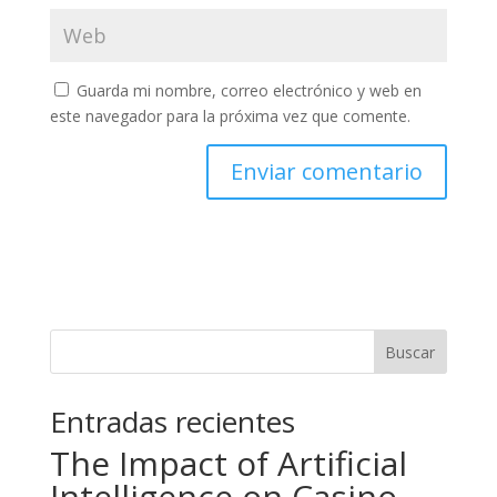
Guarda mi nombre, correo electrónico y web en
este navegador para la próxima vez que comente.
Buscar
Entradas recientes
The Impact of Artificial
Intelligence on Casino