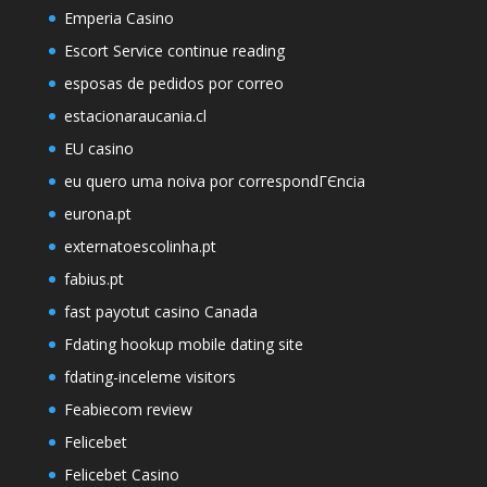
Emperia Casino
Escort Service continue reading
esposas de pedidos por correo
estacionaraucania.cl
EU casino
eu quero uma noiva por correspondГЄncia
eurona.pt
externatoescolinha.pt
fabius.pt
fast payotut casino Canada
Fdating hookup mobile dating site
fdating-inceleme visitors
Feabiecom review
Felicebet
Felicebet Casino