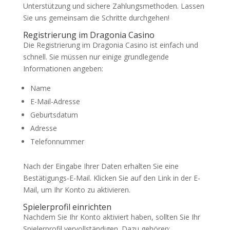
Unterstützung und sichere Zahlungsmethoden. Lassen
Sie uns gemeinsam die Schritte durchgehen!
Registrierung im Dragonia Casino
Die Registrierung im Dragonia Casino ist einfach und
schnell. Sie müssen nur einige grundlegende
Informationen angeben:
Name
E-Mail-Adresse
Geburtsdatum
Adresse
Telefonnummer
Nach der Eingabe Ihrer Daten erhalten Sie eine
Bestätigungs-E-Mail. Klicken Sie auf den Link in der E-
Mail, um Ihr Konto zu aktivieren.
Spielerprofil einrichten
Nachdem Sie Ihr Konto aktiviert haben, sollten Sie Ihr
Spielerprofil vervollständigen. Dazu gehören: