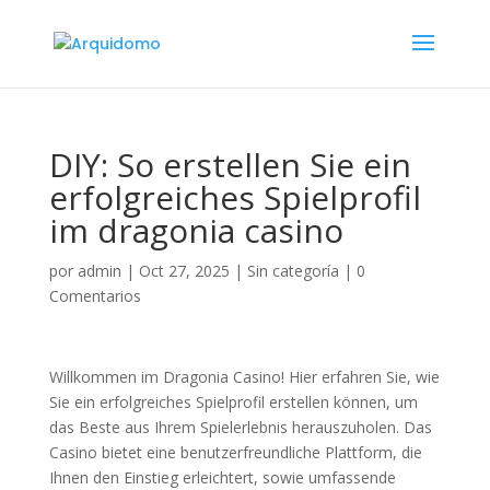
DIY: So erstellen Sie ein
erfolgreiches Spielprofil
im
dragonia casino
por
admin
|
Oct 27, 2025
|
Sin categoría
|
0
Comentarios
Willkommen im Dragonia Casino! Hier erfahren Sie, wie
Sie ein erfolgreiches Spielprofil erstellen können, um
das Beste aus Ihrem Spielerlebnis herauszuholen. Das
Casino bietet eine benutzerfreundliche Plattform, die
Ihnen den Einstieg erleichtert, sowie umfassende