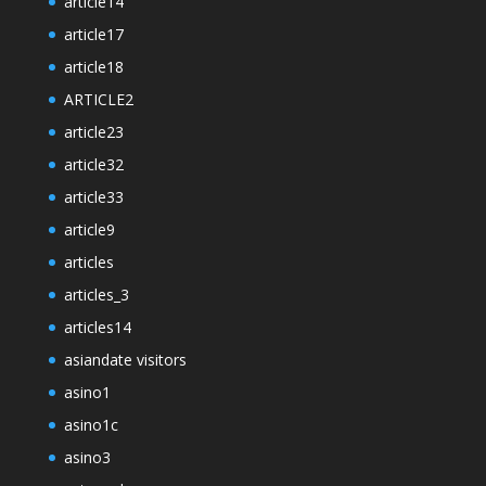
article14
article17
article18
ARTICLE2
article23
article32
article33
article9
articles
articles_3
articles14
asiandate visitors
asino1
asino1c
asino3