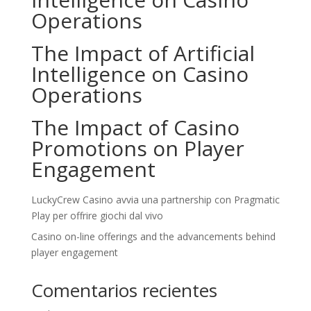
Operations
The Impact of Artificial
Intelligence on Casino
Operations
The Impact of Casino
Promotions on Player
Engagement
LuckyCrew Casino avvia una partnership con Pragmatic
Play per offrire giochi dal vivo
Casino on-line offerings and the advancements behind
player engagement
Comentarios recientes