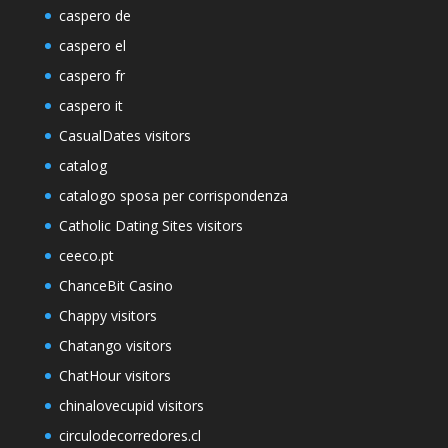
caspero de
caspero el
caspero fr
caspero it
CasualDates visitors
catalog
catalogo sposa per corrispondenza
Catholic Dating Sites visitors
ceeco.pt
ChanceBit Casino
Chappy visitors
Chatango visitors
ChatHour visitors
chinalovecupid visitors
circulodecorredores.cl