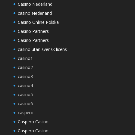
Casino Nederland
casino Nederland
Casino Online Polska
Casino Partners
Casino Partners
casino utan svensk licens
casino1
casino2
casino3
casino4
casino5
casino6
caspero
Caspero Casino
Caspero Casino