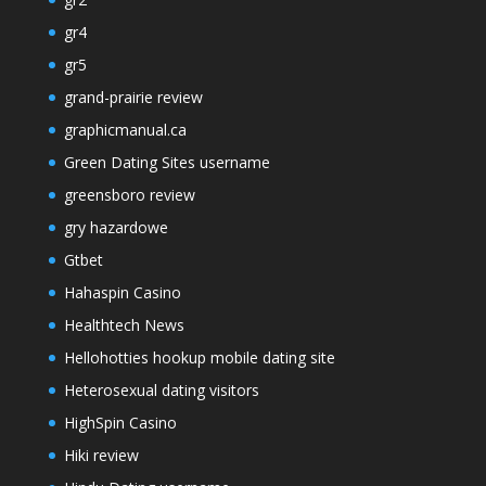
gr4
gr5
grand-prairie review
graphicmanual.ca
Green Dating Sites username
greensboro review
gry hazardowe
Gtbet
Hahaspin Casino
Healthtech News
Hellohotties hookup mobile dating site
Heterosexual dating visitors
HighSpin Casino
Hiki review