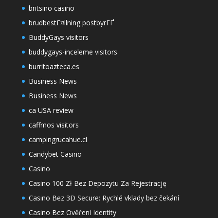
britsino casino
brudbestГ¤llning postbyrГҐ
BuddyGays visitors
buddygays-inceleme visitors
burritoazteca.es
Business News
Business News
ca USA review
caffmos visitors
campingrucahue.cl
Candybet Casino
Casino
Casino 100 Zł Bez Depozytu Za Rejestrację
Casino Bez 3D Secure: Rychlé vklady bez čekání
Casino Bez Ověření Identity