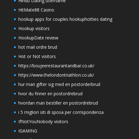
Hindu Dating username
HitMate88 Casino
hookup apps for couples hookuphotties dating
Hookup visitors
HookupDate review
hot mail ordre brud
Hot or Not visitors
https://boujeerestaurantandbar.co.uk/
https://www.thelondontriathlon.co.uk/
hur man gifter sig med en postorderbrud
hvor du finner en postordrebrud
hvordan man bestiller en postordrebrud
i 5 migliori siti di sposa per corrispondenza
IfNotYouNobody visitors
IGAMING