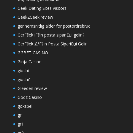
Geek Dating Sites visitors
Geek2Geek review
gennemsnitlig alder for postordrebrud
GerГ§ek iГ§in posta sipariЕџi gelin?
GerГ§ek Д°Г§in Posta SipariЕџi Gelin
GGBET CASINO
Ginja Casino
giochi
giochi1
Gleeden review
Godz Casino
gokspel
gr
gr1
gr2