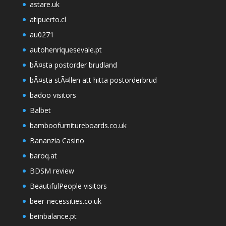
astare.uk
atipuerto.cl
au0271
autohenriquesevale.pt
bÃ¤sta postorder brudland
bÃ¤sta stÃ¤llen att hitta postorderbrud
badoo visitors
Balbet
bamboofurnitureboards.co.uk
Bananzia Casino
baroq.at
BDSM review
BeautifulPeople visitors
beer-necessities.co.uk
beinbalance.pt