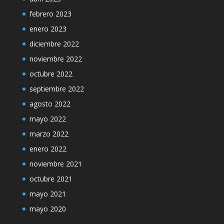
febrero 2023
enero 2023
diciembre 2022
noviembre 2022
octubre 2022
septiembre 2022
agosto 2022
mayo 2022
marzo 2022
enero 2022
noviembre 2021
octubre 2021
mayo 2021
mayo 2020