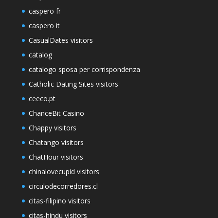
caspero fr
caspero it
CasualDates visitors
catalog
catalogo sposa per corrispondenza
Catholic Dating Sites visitors
ceeco.pt
ChanceBit Casino
Chappy visitors
Chatango visitors
ChatHour visitors
chinalovecupid visitors
circulodecorredores.cl
citas-filipino visitors
citas-hindu visitors