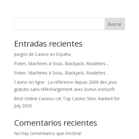
Buscar
Entradas recientes
Juegos de Casino en España
Poker, Machines à Sous, Blackjack, Roulettes ..
Poker, Machines à Sous, Blackjack, Roulettes ..
Casino en ligne : La référence depuis 2006 des jeux
gratuits sans téléchargement avec bonus exclusifs
Best Online Casinos UK Top Casino Sites Ranked for
July 2026
Comentarios recientes
No hay comentarios que mostrar.