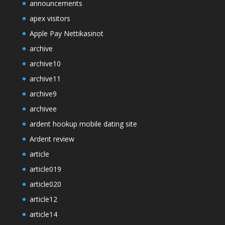
announcements
apex visitors
Apple Pay Nettikasinot
archive
archive10
archive11
archive9
archivee
ardent hookup mobile dating site
Ardent review
article
article019
article020
article12
article14