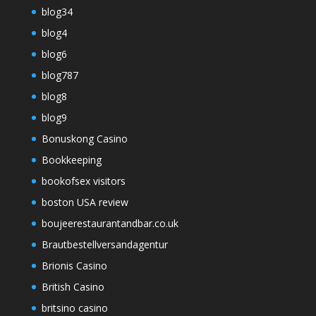
blog34
blog4
blog6
blog787
blog8
blog9
Bonuskong Casino
Bookkeeping
bookofsex visitors
boston USA review
boujeerestaurantandbar.co.uk
Brautbestellversandagentur
Brionis Casino
British Casino
britsino casino