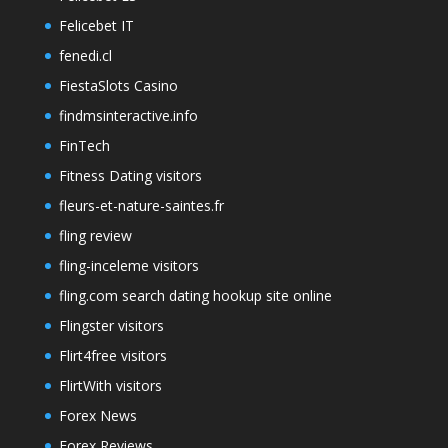
Felicebet IT
fenedi.cl
FiestaSlots Casino
findmsinteractive.info
FinTech
Fitness Dating visitors
fleurs-et-nature-saintes.fr
fling review
fling-inceleme visitors
fling.com search dating hookup site online
Flingster visitors
Flirt4free visitors
FlirtWith visitors
Forex News
Forex Reviews