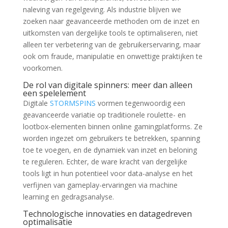
naleving van regelgeving. Als industrie blijven we
zoeken naar geavanceerde methoden om de inzet en
uitkomsten van dergelijke tools te optimaliseren, niet
alleen ter verbetering van de gebruikerservaring, maar
ook om fraude, manipulatie en onwettige praktijken te
voorkomen.
De rol van digitale spinners: meer dan alleen
een spelelement
Digitale
STORMSPINS
vormen tegenwoordig een
geavanceerde variatie op traditionele roulette- en
lootbox-elementen binnen online gamingplatforms. Ze
worden ingezet om gebruikers te betrekken, spanning
toe te voegen, en de dynamiek van inzet en beloning
te reguleren. Echter, de ware kracht van dergelijke
tools ligt in hun potentieel voor data-analyse en het
verfijnen van gameplay-ervaringen via machine
learning en gedragsanalyse.
Technologische innovaties en datagedreven
optimalisatie