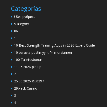
Categorías
! Без рубрики
!Category
06
1
10 Best Strength Training Apps in 2026 Expert Guide
10 parasta postimyyntiГ¤ morsiamen
100 Talletusbonus
11.05.2026-pin up
2
25.06.2026 RU0297
29black Casino
3
4