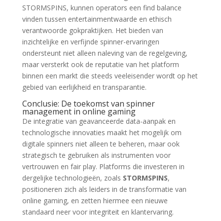
STORMSPINS, kunnen operators een find balance
vinden tussen entertainmentwaarde en ethisch
verantwoorde gokpraktijken. Het bieden van
inzichtelijke en verfijnde spinner-ervaringen
ondersteunt niet alleen naleving van de regelgeving,
maar versterkt ook de reputatie van het platform
binnen een markt die steeds veeleisender wordt op het
gebied van eerlijkheid en transparantie.
Conclusie: De toekomst van spinner
management in online gaming
De integratie van geavanceerde data-aanpak en
technologische innovaties maakt het mogelijk om
digitale spinners niet alleen te beheren, maar ook
strategisch te gebruiken als instrumenten voor
vertrouwen en fair play. Platforms die investeren in
dergelijke technologieën, zoals
STORMSPINS
,
positioneren zich als leiders in de transformatie van
online gaming, en zetten hiermee een nieuwe
standaard neer voor integriteit en klantervaring.