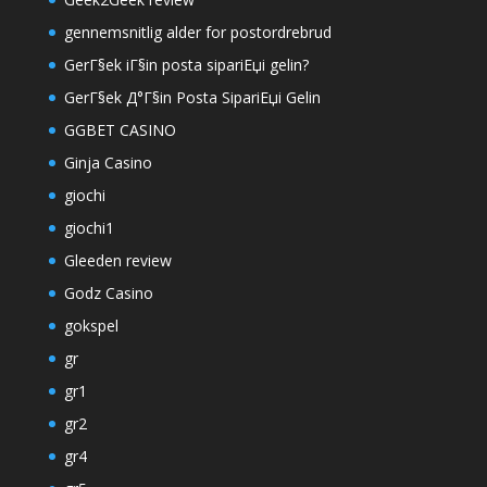
gennemsnitlig alder for postordrebrud
GerГ§ek iГ§in posta sipariЕџi gelin?
GerГ§ek Д°Г§in Posta SipariЕџi Gelin
GGBET CASINO
Ginja Casino
giochi
giochi1
Gleeden review
Godz Casino
gokspel
gr
gr1
gr2
gr4