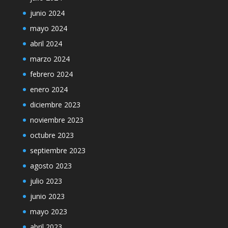
junio 2024
mayo 2024
abril 2024
marzo 2024
febrero 2024
enero 2024
diciembre 2023
noviembre 2023
octubre 2023
septiembre 2023
agosto 2023
julio 2023
junio 2023
mayo 2023
abril 2023