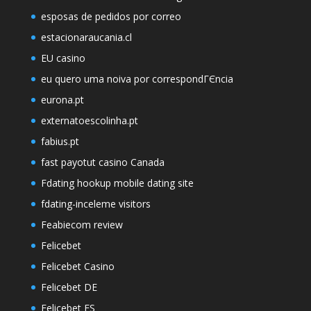
esposas de pedidos por correo
estacionaraucania.cl
EU casino
eu quero uma noiva por correspondГЄncia
eurona.pt
externatoescolinha.pt
fabius.pt
fast payotut casino Canada
Fdating hookup mobile dating site
fdating-inceleme visitors
Feabiecom review
Felicebet
Felicebet Casino
Felicebet DE
Felicebet ES