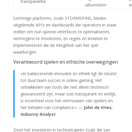
transparantie
uitkomsten
e
Sommige platforms, zoals STORMSPINS, bieden
uitgebreide API’s en dashboards die operators in staat
stellen om hun spinner-interfaces te optimaliseren,
vermogens te monitoren, en regels en limieten te
implementeren die de integriteit van het spel
waarborgen.
Verantwoord spelen en ethische overwegingen
«In balancerende innovatie en ethiek ligt de sleutel
tot duurzaam succes in online gaming. Het
ontwikkelen van tools die niet alleen technisch
geavanceerd zijn, maar ook transparant en eerlijk,
is essentieel voor het vertrouwen van spelers en
het behalen van compliance.» —
John de Vries,
Industry Analyst
Door het investeren in technologieën zoals die van