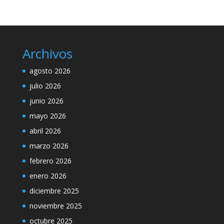
Archivos
agosto 2026
julio 2026
junio 2026
mayo 2026
abril 2026
marzo 2026
febrero 2026
enero 2026
diciembre 2025
noviembre 2025
octubre 2025