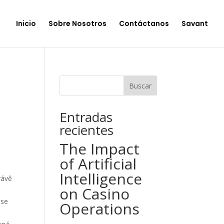
Inicio
Sobre Nosotros
Contáctanos
Savant
Buscar
Entradas
recientes
The Impact
of Artificial
Intelligence
rávě
on Casino
 se
Operations
e