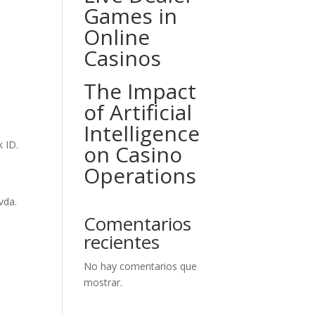
Games in
Online
Casinos
The Impact
of Artificial
Intelligence
k ID.
on Casino
Operations
vda.
Comentarios
recientes
No hay comentarios que
mostrar.