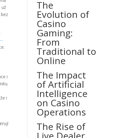
ená
The
s už
Evolution of
u bez
Casino
Gaming:
z
From
--
ce.
Traditional to
Online
The Impact
ce i
of Artificial
mitu.
Intelligence
že i
on Casino
Operations
The Rise of
erují
Live Dealer