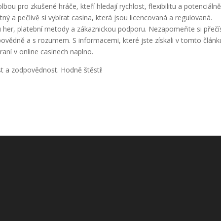
ou pro zkušené hráče, kteří hledají rychlost, flexibilitu a potenciáln
ný a pečlivě si vybírat casina, která jsou licencovaná a regulovaná.
u her, platební metody a zákaznickou podporu. Nezapomeňte si přečí
vědně a s rozumem. S informacemi, které jste získali v tomto článk
raní v online casinech naplno.
t a zodpovědnost. Hodně štěstí!