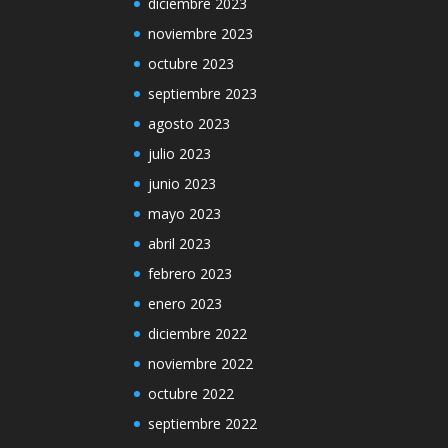
diciembre 2023
noviembre 2023
octubre 2023
septiembre 2023
agosto 2023
julio 2023
junio 2023
mayo 2023
abril 2023
febrero 2023
enero 2023
diciembre 2022
noviembre 2022
octubre 2022
septiembre 2022