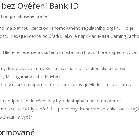
o bez Ověření Bank ID
k tipů pro zkušené hráče:
sino má platnou licenci od renomovaného regulačního orgánu. To je
vosti. Hledejte licence od úřadů, jako je například Malta Gaming Autho
i. Hledejte recenze a zkušenosti ostatních hráčů. Fóra a specializova
ry, které vás zajímají. Kvalitní casina mají širokou škálu her od
nt, Microgaming nebo Playtech.
metody casino podporuje a zda vám vyhovují. Hledejte casina, která
ou podporu. Je důležité, aby byla dostupná a ochotná pomoci.
moakce, ale vždy si přečtěte podmínky. Nenechte se zlákat pouze výš
 získání a výběr.
nformovaně