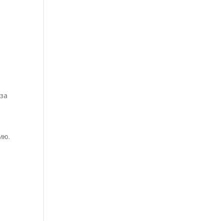
 за
ию.
е