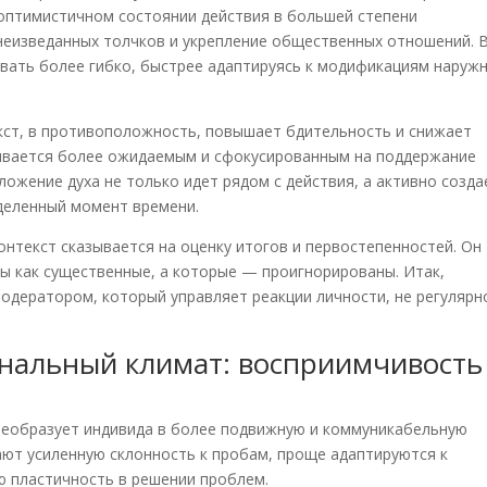
оптимистичном состоянии действия в большей степени
неизведанных толчков и укрепление общественных отношений. 
вать более гибко, быстрее адаптируясь к модификациям наруж
кст, в противоположность, повышает бдительность и снижает
зывается более ожидаемым и сфокусированным на поддержание
ложение духа не только идет рядом с действия, а активно созда
деленный момент времени.
онтекст сказывается на оценку итогов и первостепенностей. Он
ы как существенные, а которые — проигнорированы. Итак,
одератором, который управляет реакции личности, не регулярн
альный климат: восприимчивость
еобразует индивида в более подвижную и коммуникабельную
ют усиленную склонность к пробам, проще адаптируются к
 пластичность в решении проблем.