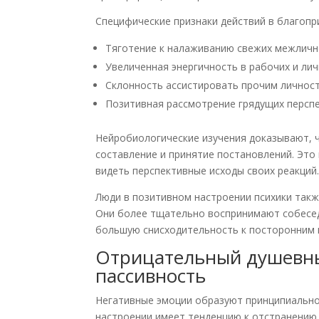
Специфические признаки действий в благоп
Тяготение к налаживанию свежих межличн
Увеличенная энергичность в рабочих и ли
Склонность ассистировать прочим личнос
Позитивная рассмотрение грядущих персп
Нейробиологические изучения доказывают, ч
составление и принятие постановлений. Эт
видеть перспективные исходы своих реакций
Люди в позитивном настроении психики так
Они более тщательно воспринимают собесе
большую снисходительность к посторонним 
Отрицательный душевны
пассивность
Негативные эмоции образуют принципиально
настроении имеет тенденцию к отстранению,