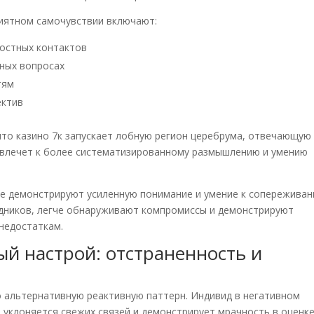
риятном самочувствии включают:
остных контактов
чных вопросах
тям
ектив
то казино 7к запускает лобную регион церебрума, отвечающую
о влечет к более систематизированному размышлению и умению
.
же демонстрируют усиленную понимание и умение к сопереживан
дников, легче обнаруживают компромиссы и демонстрируют
недостаткам.
й настрой: отстраненность и
 альтернативную реактивную паттерн. Индивид в негативном
 уклоняется свежих связей и демонстрирует мрачность в оценк