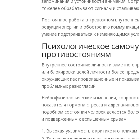
запоминания и устойчивости внимания. Сот
тяжелее обрабатывают сигналы и сталкиваю
Постоянное работа в тревожном внутреннем
редукции энергии и обострению коммуникации
умение подстраиваться к изменяющимся усл
Психологическое самочу
противостояниям
Внутреннее состояние личности заметно оп
или блокировки целей личности более пред
окружающих как провокационные и показыва
проблемных разногласий.
Нейрофизиологические изменения, сопрово
показателя гормона стресса и адреналиново
подобном состоянии человек делается более
и подверженным к вспышечным срывам.
Высокая уязвимость к критике и откликам
Тенденция к ярлыкам и ультимативным вы