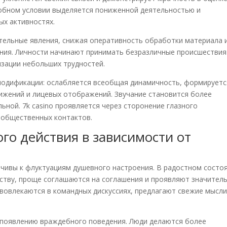
добном условии выделяется пониженной деятельностью и
ых активностях.
тельные явления, снижая оперативность обработки материала 
ния. Личности начинают принимать безразличные происшествия
изации небольших трудностей.
модификации: ослабляется всеобщая динамичность, формируетс
ижений и лицевых отображений. Звучание становится более
ьной. 7k casino проявляется через сторонение глазного
 общественных контактов.
о действия в зависимости от
ивы к флуктуациям душевного настроения. В радостном состо
ству, проще соглашаются на соглашения и проявляют значител
 вовлекаются в командных дискуссиях, предлагают свежие мысли
 появлению враждебного поведения. Люди делаются более