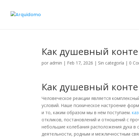
Как душевный конте
por
admin
|
Feb 17, 2026
|
Sin categoría
|
0 Co
Как душевный конте
Человеческое реакции является комплексный
условий. Наше психическое настроение форм
и то, каким образом мы в нём поступаем.
каз
откликов, постановлений и отношений с пр
небольшие колебания расположения духа в 
деятельности, родным и межличностным свя