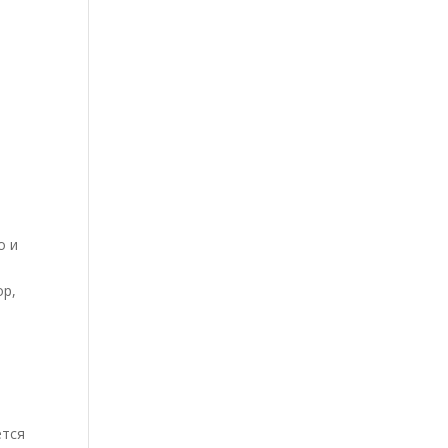
о и
ор,
ется