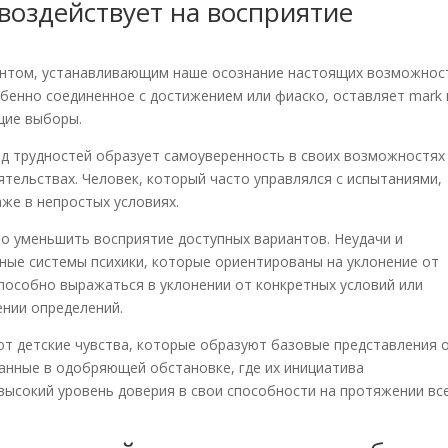
воздействует на восприятие
ентом, устанавливающим наше осознание настоящих возможнос
бенно соединенное с достижением или фиаско, оставляет mark 
щие выборы.
д трудностей образует самоуверенность в своих возможностях
ятельствах. Человек, который часто управлялся с испытаниями,
же в непростых условиях.
о уменьшить восприятие доступных вариантов. Неудачи и
ые системы психики, которые ориентированы на уклонение от
пособно выражаться в уклонении от конкретных условий или
нии определений.
 детские чувства, которые образуют базовые представления 
танные в одобряющей обстановке, где их инициатива
высокий уровень доверия в свои способности на протяжении вс