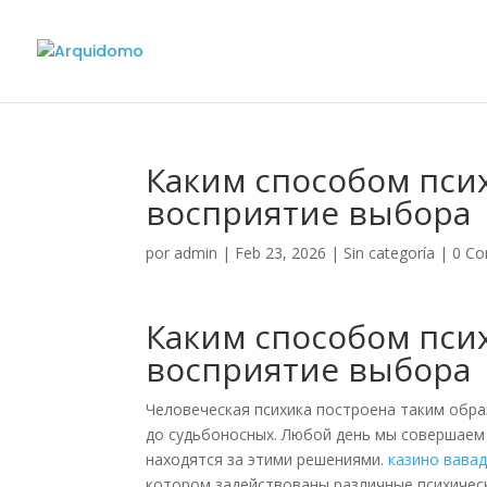
Каким способом псих
восприятие выбора
por
admin
|
Feb 23, 2026
|
Sin categoría
|
0 Co
Каким способом псих
восприятие выбора
Человеческая психика построена таким обр
до судьбоносных. Любой день мы совершаем 
находятся за этими решениями.
казино вава
котором задействованы различные психичес