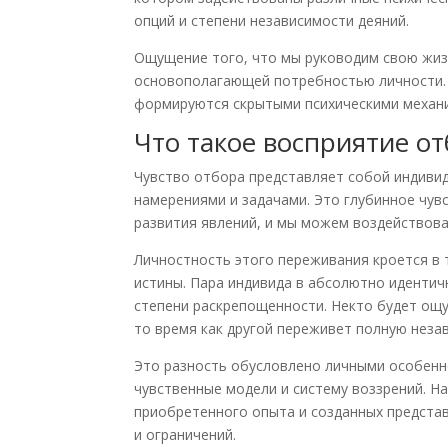
опций и степени независимости деяний.
Ощущение того, что мы руководим свою жизн
основополагающей потребностью личности. 
формируются скрытыми психическими механи
Что такое восприятие о
Чувство отбора представляет собой индивид
намерениями и задачами. Это глубинное чув
развития явлений, и мы можем воздействова
Личностность этого переживания кроется в 
истины. Пара индивида в абсолютно иденти
степени раскрепощенности. Некто будет ощ
то время как другой переживет полную неза
Это разность обусловлено личными особенн
чувственные модели и систему воззрений. Н
приобретенного опыта и созданных предста
и ограничений.