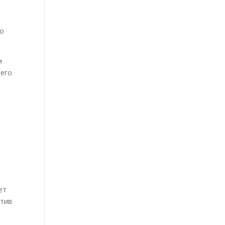
но
и
шего
ет
атив