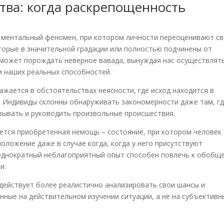
тва: когда раскрепощенность
 ментальный феномен, при котором личности переоценивают с
торые в значительной градации или полностью подчинены от
 может порождать неверное вавада, вынуждая нас осуществлят
и наших реальных способностей.
жается в обстоятельствах неясности, где исход находится в
. Индивиды склонны обнаруживать закономерности даже там, гд
азывать и руководить произвольные происшествия.
ется приобретенная немощь – состояние, при котором человек
оложение даже в случае когда, когда у него присутствуют
однократный неблагоприятный опыт способен повлечь к обобщ
и.
действует более реалистично анализировать свои шансы и
ные на действительном изучении ситуации, а не на субъективн