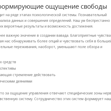
 формирующие ощущение свободы
ит на ряде этапах психологической системы. Познавательный
нализа данных и совершения определений. Наш ум беспрестанно
 их вероятные результаты и возможность достижения.
ее важную значение в создании вавада. Благоприятные чувства
ая нас обнаруживать более опций и чувствовать себя в больше
тельные переживания, наоборот, уменьшают поле обзора и
х средств
рспективы
вающая стремление действовать
тическими деяниями
что за ощущение управления отвечают специфические зоны нер
вственную систему. Сотрудничество этих систем формирует на