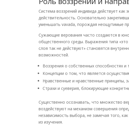
Роль воззрений и напра
Система воззрений индивида действует как 
действительность. Основательно закрепивши
уменьшать vavada, порождая неощутимые пр
Сужающие верования часто создаются в юно
общественного среды. Выражения типа «это н
слоя так не действуют» становятся внутре
возможностей.
Воззрения о собственных способностях и 
Концепции о том, что является осуществ
Нравственные и нравственные принципы, 
Страхи и суеверия, блокирующие конкрет
Существенно осознавать, что множество ве
воздействуют на механизм совершения опред
независимость выбора, не замечая того, ка
из изучения.