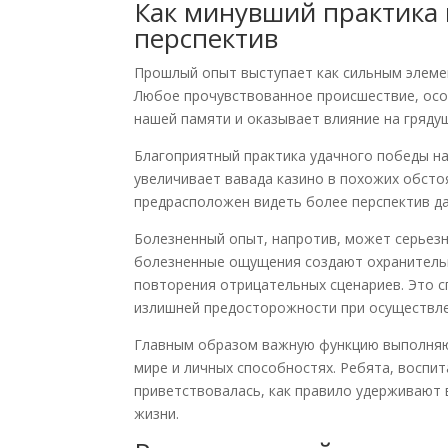
Как минувший практика 
перспектив
Прошлый опыт выступает как сильным элем
Любое прочувствованное происшествие, осо
нашей памяти и оказывает влияние на гряду
Благоприятный практика удачного победы на
увеличивает вавада казино в похожих обсто
предрасположен видеть более перспектив да
Болезненный опыт, напротив, может серьезн
болезненные ощущения создают охранительн
повторения отрицательных сценариев. Это с
излишней предосторожности при осуществле
Главным образом важную функцию выполняют
мире и личных способностях. Ребята, воспи
приветствовалась, как правило удерживают 
жизни.