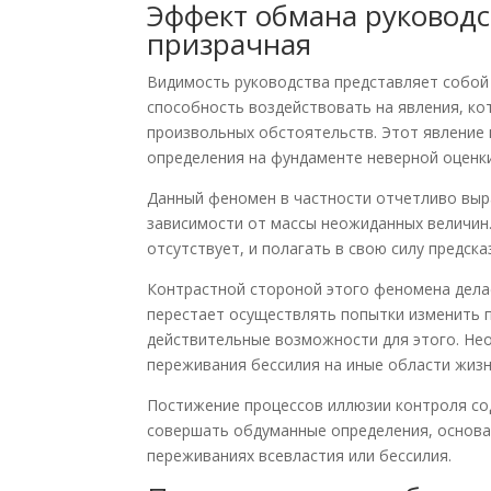
Эффект обмана руководс
призрачная
Видимость руководства представляет собой
способность воздействовать на явления, ко
произвольных обстоятельств. Этот явление
определения на фундаменте неверной оценк
Данный феномен в частности отчетливо выра
зависимости от массы неожиданных величин
отсутствует, и полагать в свою силу предск
Контрастной стороной этого феномена дела
перестает осуществлять попытки изменить п
действительные возможности для этого. Не
переживания бессилия на иные области жизн
Постижение процессов иллюзии контроля со
совершать обдуманные определения, основан
переживаниях всевластия или бессилия.