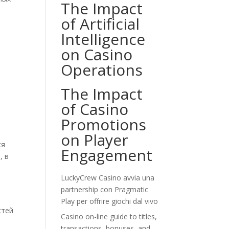
The Impact
of Artificial
Intelligence
on Casino
Operations
The Impact
of Casino
Promotions
on Player
ся
Engagement
, в
LuckyCrew Casino avvia una
partnership con Pragmatic
Play per offrire giochi dal vivo
стей
Casino on-line guide to titles,
transactions, bonuses, and