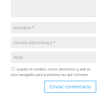
Guarda mi nombre, correo electrónico y web en
este navegador para la próxima vez que comente.