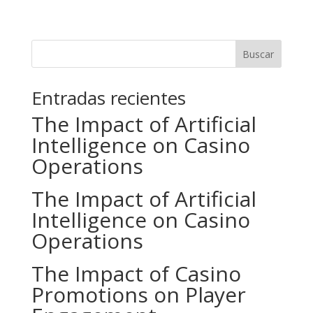
Buscar
Entradas recientes
The Impact of Artificial
Intelligence on Casino
Operations
The Impact of Artificial
Intelligence on Casino
Operations
The Impact of Casino
Promotions on Player