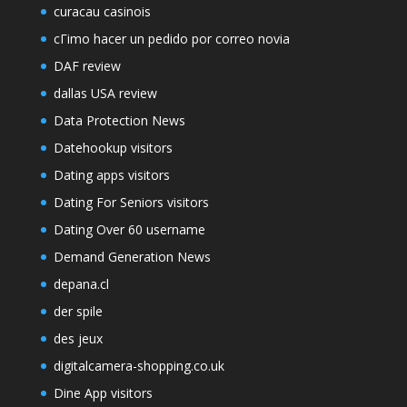
curacau casinois
cГіmo hacer un pedido por correo novia
DAF review
dallas USA review
Data Protection News
Datehookup visitors
Dating apps visitors
Dating For Seniors visitors
Dating Over 60 username
Demand Generation News
depana.cl
der spile
des jeux
digitalcamera-shopping.co.uk
Dine App visitors