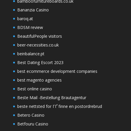
bamboofurnitureboards.co.uk
Bananzia Casino
baroq.at
BDSM review
BeautifulPeople visitors
beer-necessities.co.uk
beinbalance.pt
Best Dating Escort 2023
best ecommerce development companies
best magento agencies
Best online casino
Beste Mail -Bestellung Brautagentur
beste nettsted for ГҐ finne en postordrebrud
Betero Casino
Betfouru Casino