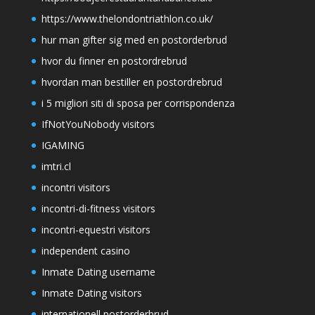
https://www.thelondontriathlon.co.uk/
hur man gifter sig med en postorderbrud
hvor du finner en postordrebrud
hvordan man bestiller en postordrebrud
i 5 migliori siti di sposa per corrispondenza
IfNotYouNobody visitors
IGAMING
imtri.cl
incontri visitors
incontri-di-fitness visitors
incontri-equestri visitors
independent casino
Inmate Dating username
Inmate Dating visitors
internationell postorderbrud