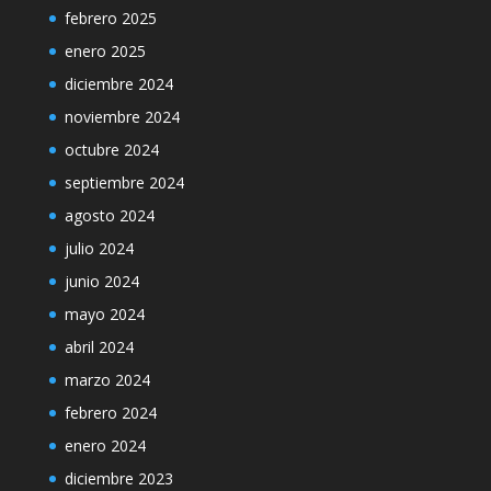
febrero 2025
enero 2025
diciembre 2024
noviembre 2024
octubre 2024
septiembre 2024
agosto 2024
julio 2024
junio 2024
mayo 2024
abril 2024
marzo 2024
febrero 2024
enero 2024
diciembre 2023