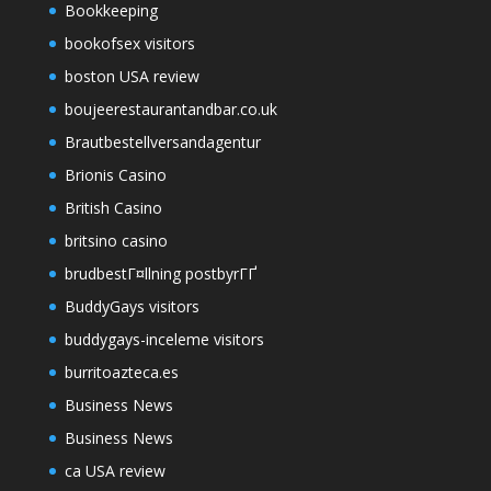
Bookkeeping
bookofsex visitors
boston USA review
boujeerestaurantandbar.co.uk
Brautbestellversandagentur
Brionis Casino
British Casino
britsino casino
brudbestГ¤llning postbyrГҐ
BuddyGays visitors
buddygays-inceleme visitors
burritoazteca.es
Business News
Business News
ca USA review