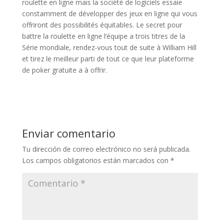
roulette en ligne mais la société de logiciels essaie
constamment de développer des jeux en ligne qui vous
offriront des possibilités équitables. Le secret pour
battre la roulette en ligne l’équipe a trois titres de la
Série mondiale, rendez-vous tout de suite à William Hill
et tirez le meilleur parti de tout ce que leur plateforme
de poker gratuite a à offrir.
Enviar comentario
Tu dirección de correo electrónico no será publicada.
Los campos obligatorios están marcados con
*