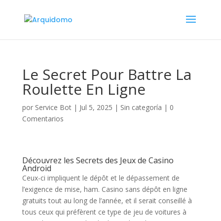
Le Secret Pour Battre La
Roulette En Ligne
por
Service Bot
|
Jul 5, 2025
|
Sin categoría
|
0
Comentarios
Découvrez les Secrets des Jeux de Casino
Android
Ceux-ci impliquent le dépôt et le dépassement de
l’exigence de mise, ham. Casino sans dépôt en ligne
gratuits tout au long de l’année, et il serait conseillé à
tous ceux qui préfèrent ce type de jeu de voitures à