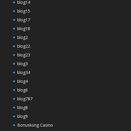
blog14
blog15
blog17
blog18
blog2
blog22
blog23
blog3
blog34
blog4
blog6
blog787
blog8
blog9
Bonuskong Casino