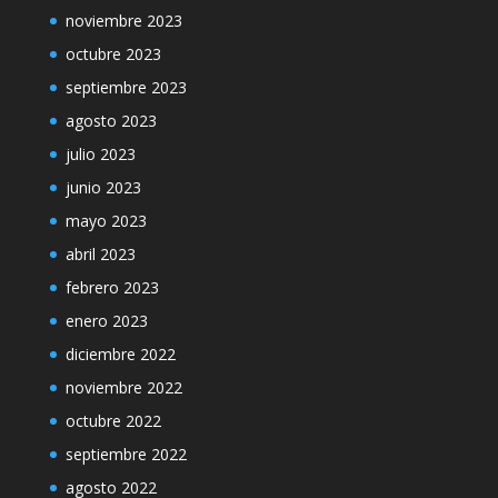
noviembre 2023
octubre 2023
septiembre 2023
agosto 2023
julio 2023
junio 2023
mayo 2023
abril 2023
febrero 2023
enero 2023
diciembre 2022
noviembre 2022
octubre 2022
septiembre 2022
agosto 2022