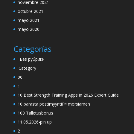
noviembre 2021
octubre 2021
mayo 2021
mayo 2020
Categorías
! Без рубрики
!Category
06
1
10 Best Strength Training Apps in 2026 Expert Guide
10 parasta postimyyntiГ¤ morsiamen
100 Talletusbonus
11.05.2026-pin up
2