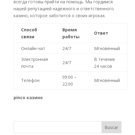
всегда готовы прийти на помощь. Мы гордимся
нашей репутацией надежного и ответственного
казино, которое заботится о своих игроках.
Способ
Время
Ответ
связи
работы
Онлайн-чат
24/7
Мгновенный
Электронная
В течение
24/7
почта
24 часов
09:00 –
Телефон
Мгновенный
22:00
pinco казино
Buscar