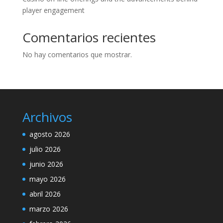
player engagement
Comentarios recientes
No hay comentarios que mostrar.
Archivos
agosto 2026
julio 2026
junio 2026
mayo 2026
abril 2026
marzo 2026