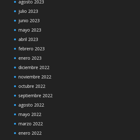
agosto 2023
julio 2023
junio 2023
mayo 2023
abril 2023
febrero 2023
enero 2023
diciembre 2022
noviembre 2022
octubre 2022
septiembre 2022
agosto 2022
mayo 2022
marzo 2022
enero 2022