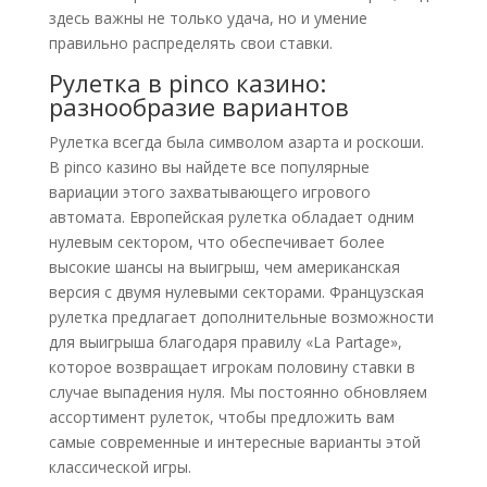
здесь важны не только удача, но и умение
правильно распределять свои ставки.
Рулетка в pinco казино:
разнообразие вариантов
Рулетка всегда была символом азарта и роскоши.
В pinco казино вы найдете все популярные
вариации этого захватывающего игрового
автомата. Европейская рулетка обладает одним
нулевым сектором, что обеспечивает более
высокие шансы на выигрыш, чем американская
версия с двумя нулевыми секторами. Французская
рулетка предлагает дополнительные возможности
для выигрыша благодаря правилу «La Partage»,
которое возвращает игрокам половину ставки в
случае выпадения нуля. Мы постоянно обновляем
ассортимент рулеток, чтобы предложить вам
самые современные и интересные варианты этой
классической игры.