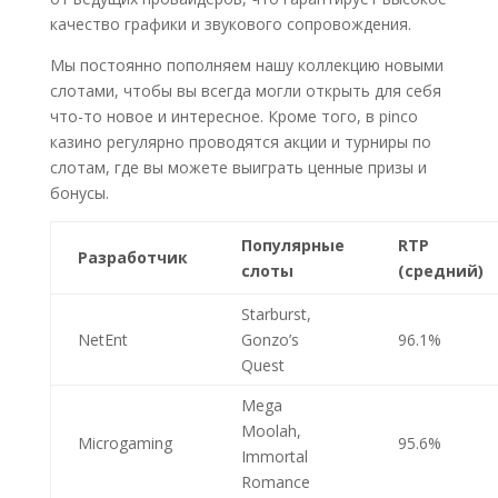
качество графики и звукового сопровождения.
Мы постоянно пополняем нашу коллекцию новыми
слотами, чтобы вы всегда могли открыть для себя
что-то новое и интересное. Кроме того, в pinco
казино регулярно проводятся акции и турниры по
слотам, где вы можете выиграть ценные призы и
бонусы.
Популярные
RTP
Разработчик
слоты
(средний)
Starburst,
NetEnt
Gonzo’s
96.1%
Quest
Mega
Moolah,
Microgaming
95.6%
Immortal
Romance