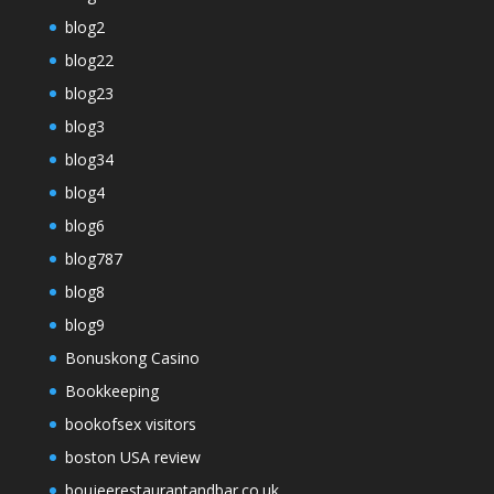
blog2
blog22
blog23
blog3
blog34
blog4
blog6
blog787
blog8
blog9
Bonuskong Casino
Bookkeeping
bookofsex visitors
boston USA review
boujeerestaurantandbar.co.uk