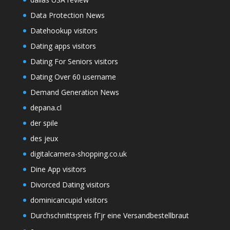
Data Protection News
Datehookup visitors
Dating apps visitors
Dating For Seniors visitors
Dating Over 60 username
Demand Generation News
depana.cl
der spile
des jeux
digitalcamera-shopping.co.uk
Dine App visitors
Divorced Dating visitors
dominicancupid visitors
Durchschnittspreis fГјr eine Versandbestellbraut