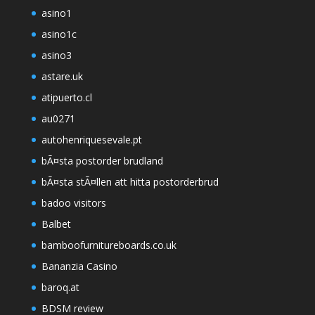
asino1
asino1c
asino3
astare.uk
atipuerto.cl
au0271
autohenriquesevale.pt
bÃ¤sta postorder brudland
bÃ¤sta stÃ¤llen att hitta postorderbrud
badoo visitors
Balbet
bamboofurnitureboards.co.uk
Bananzia Casino
baroq.at
BDSM review