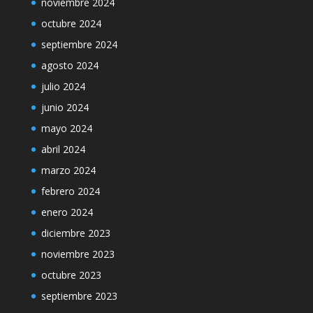
noviembre 2024
octubre 2024
septiembre 2024
agosto 2024
julio 2024
junio 2024
mayo 2024
abril 2024
marzo 2024
febrero 2024
enero 2024
diciembre 2023
noviembre 2023
octubre 2023
septiembre 2023