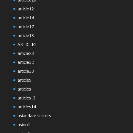
article12
article14
article17
article18
ARTICLE2
article23
article32
article33
article9
articles
articles_3
articles14
asiandate visitors
asino1