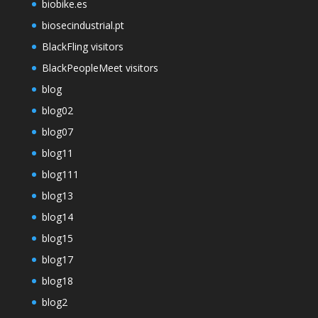
biobike.es
biosecindustrial.pt
BlackFling visitors
BlackPeopleMeet visitors
blog
blog02
blog07
blog11
blog111
blog13
blog14
blog15
blog17
blog18
blog2