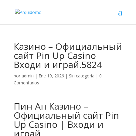
Казино – Официальный
сайт Pin Up Casino
Входи и играй.5824
por
admin
|
Ene 19, 2026
|
Sin categoría
|
0
Comentarios
Пин Ап Казино –
Официальный сайт Pin
Up Casino | Входи и
играй