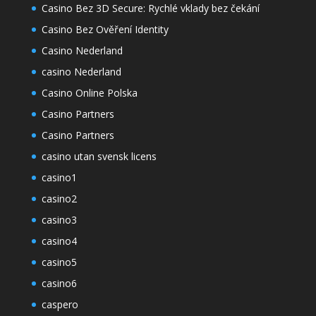
Casino Bez 3D Secure: Rychlé vklady bez čekání
Casino Bez Ověření Identity
Casino Nederland
casino Nederland
Casino Online Polska
Casino Partners
Casino Partners
casino utan svensk licens
casino1
casino2
casino3
casino4
casino5
casino6
caspero