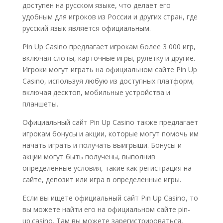
доступен на русском языке, что делает его
удобным для игроков из России и других стран, где
русский язык является официальным.
Pin Up Casino предлагает игрокам более 3 000 игр,
включая слоты, карточные игры, рулетку и другие.
Игроки могут играть на официальном сайте Pin Up
Casino, используя любую из доступных платформ,
включая десктоп, мобильные устройства и
планшеты.
Официальный сайт Pin Up Casino также предлагает
игрокам бонусы и акции, которые могут помочь им
начать играть и получать выигрыши. Бонусы и
акции могут быть получены, выполнив
определенные условия, такие как регистрация на
сайте, депозит или игра в определенные игры.
Если вы ищете официальный сайт Pin Up Casino, то
вы можете найти его на официальном сайте pin-
up.casino. Там вы можете зарегистрироваться,