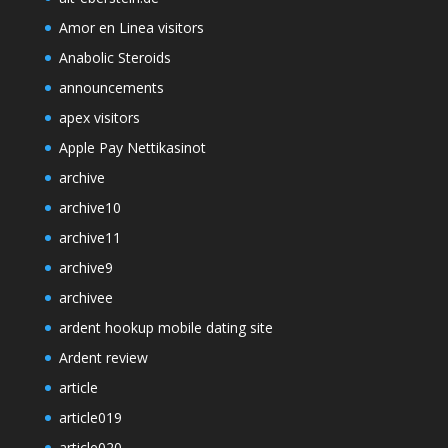
Amor en Linea visitors
Anabolic Steroids
announcements
apex visitors
Apple Pay Nettikasinot
archive
archive10
archive11
archive9
archivee
ardent hookup mobile dating site
Ardent review
article
article019
article020