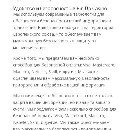
Удобство и безопасность в Pin Up Casino
Мы используем современные технологии для
обеспечения безопасности вашей информации и
транзакций. Наш сервер находится на территории
Европейского союза, что обеспечивает вам
максимальную безопасность и защиту от
мошенничества.
Кроме того, мы предлагаем вам несколько
способов для безопасной оплаты: Visa, Mastercard,
Maestro, Neteller, Skrill, и другие. Мы также
обеспечиваем вам максимальную безопасность
при хранении и обработке вашей информации.
Мы понимаем, что безопасность – это не только
защита вашей информации, но и защита вашего
счета. Мы предлагаем вам несколько способов для
безопасной оплаты: Visa, Mastercard, Maestro,
Neteller, Skrill, и другие. Мы также обеспечиваем
вам максимальную безопасность при хранении и