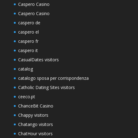
Caspero Casino
Caspero Casino
caspero de
caspero el
caspero fr
caspero it
CasualDates visitors
catalog
catalogo sposa per corrispondenza
Catholic Dating Sites visitors
ceeco.pt
ChanceBit Casino
Chappy visitors
Chatango visitors
ChatHour visitors