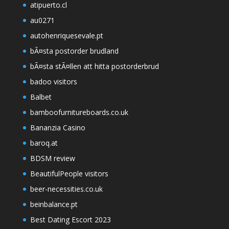
atipuerto.cl
au0271
autohenriquesevale.pt
bÃ¤sta postorder brudland
bÃ¤sta stÃ¤llen att hitta postorderbrud
badoo visitors
Balbet
bamboofurnitureboards.co.uk
Bananzia Casino
baroq.at
BDSM review
BeautifulPeople visitors
beer-necessities.co.uk
beinbalance.pt
Best Dating Escort 2023