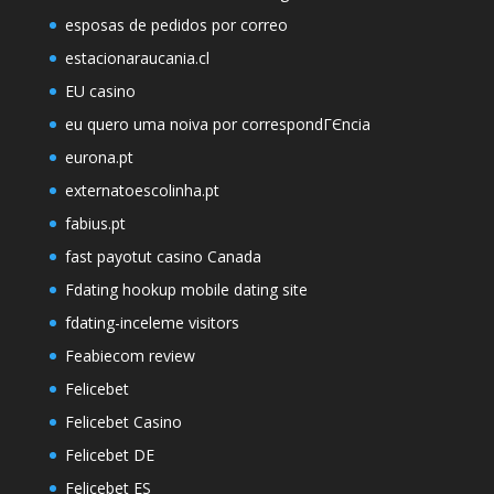
esposas de pedidos por correo
estacionaraucania.cl
EU casino
eu quero uma noiva por correspondГЄncia
eurona.pt
externatoescolinha.pt
fabius.pt
fast payotut casino Canada
Fdating hookup mobile dating site
fdating-inceleme visitors
Feabiecom review
Felicebet
Felicebet Casino
Felicebet DE
Felicebet ES