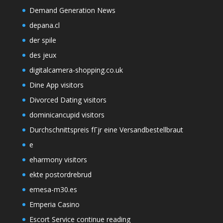
Demand Generation News
depana.cl
der spile
des jeux
digitalcamera-shopping.co.uk
Dine App visitors
Divorced Dating visitors
dominicancupid visitors
Durchschnittspreis fГјr eine Versandbestellbraut
e
eharmony visitors
ekte postordrebrud
emesa-m30.es
Emperia Casino
Escort Service continue reading