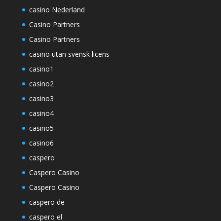
casino Nederland
Casino Partners
Casino Partners
casino utan svensk licens
casino1
casino2
casino3
casino4
casino5
casino6
caspero
Caspero Casino
Caspero Casino
caspero de
caspero el