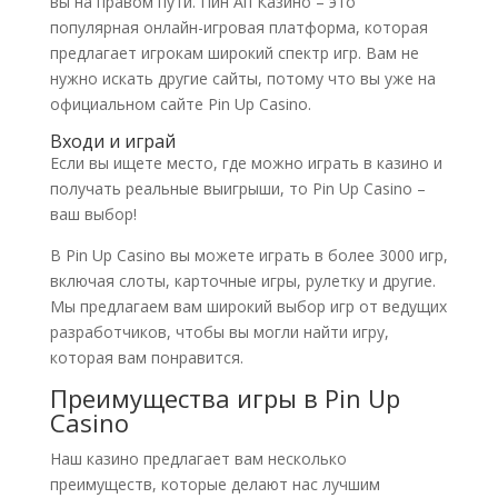
вы на правом пути. Пин Ап Казино – это
популярная онлайн-игровая платформа, которая
предлагает игрокам широкий спектр игр. Вам не
нужно искать другие сайты, потому что вы уже на
официальном сайте Pin Up Casino.
Входи и играй
Если вы ищете место, где можно играть в казино и
получать реальные выигрыши, то Pin Up Casino –
ваш выбор!
В Pin Up Casino вы можете играть в более 3000 игр,
включая слоты, карточные игры, рулетку и другие.
Мы предлагаем вам широкий выбор игр от ведущих
разработчиков, чтобы вы могли найти игру,
которая вам понравится.
Преимущества игры в Pin Up
Casino
Наш казино предлагает вам несколько
преимуществ, которые делают нас лучшим