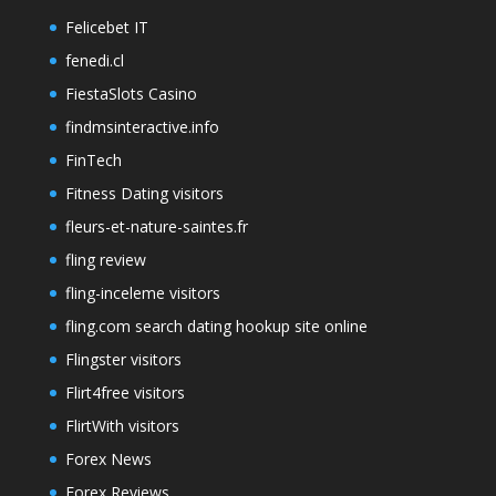
Felicebet IT
fenedi.cl
FiestaSlots Casino
findmsinteractive.info
FinTech
Fitness Dating visitors
fleurs-et-nature-saintes.fr
fling review
fling-inceleme visitors
fling.com search dating hookup site online
Flingster visitors
Flirt4free visitors
FlirtWith visitors
Forex News
Forex Reviews