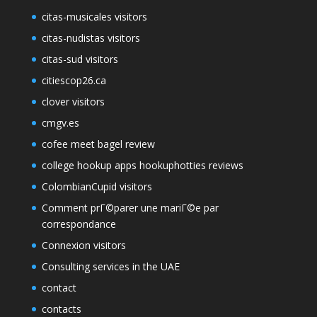
citas-musicales visitors
citas-nudistas visitors
citas-sud visitors
citiescop26.ca
clover visitors
cmgv.es
cofee meet bagel review
college hookup apps hookuphotties reviews
ColombianCupid visitors
Comment prГ©parer une mariГ©e par
correspondance
Connexion visitors
Consulting services in the UAE
contact
contacts