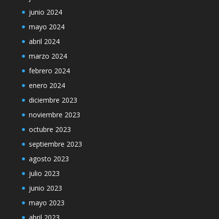
junio 2024
mayo 2024
abril 2024
marzo 2024
febrero 2024
enero 2024
diciembre 2023
noviembre 2023
octubre 2023
septiembre 2023
agosto 2023
julio 2023
junio 2023
mayo 2023
abril 2023