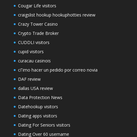
Cougar Life visitors
craigslist hookup hookuphotties review
Crazy Tower Сasino
Crypto Trade Broker
CUDDLI visitors
cupid visitors
curacau casinois
cГіmo hacer un pedido por correo novia
DAF review
dallas USA review
Data Protection News
Datehookup visitors
Dating apps visitors
Dating For Seniors visitors
Dating Over 60 username