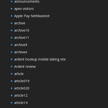
announcements
apex visitors
Apple Pay Nettikasinot
archive
archive10
archive11
archive9
archivee
ardent hookup mobile dating site
Ardent review
article
article019
article020
article12
article14