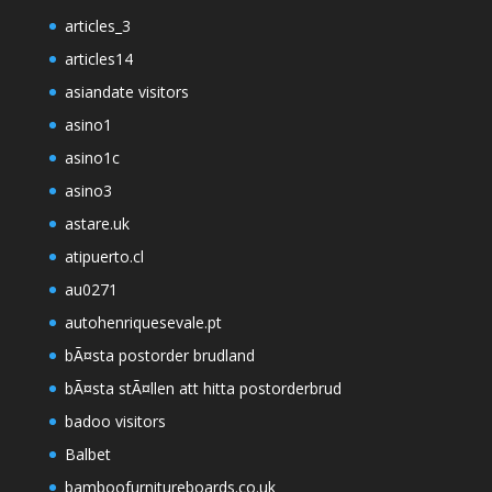
articles_3
articles14
asiandate visitors
asino1
asino1c
asino3
astare.uk
atipuerto.cl
au0271
autohenriquesevale.pt
bÃ¤sta postorder brudland
bÃ¤sta stÃ¤llen att hitta postorderbrud
badoo visitors
Balbet
bamboofurnitureboards.co.uk