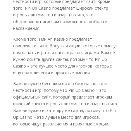
честности игр, которые предлагает сайт. Кроме
того, Pin Up Casino предлагает широкий спектр
игровых автоматов и азартных игр, что
обеспечивает игрокам возможность выбора и
наслаждения.
Кроме того, Пин Ап Казино предлагает
привлекательные бонусы и акции, которые помогут
вам начать играть и наслаждаться играми. Вам не
нужно искать другие сайты, потому что Pin Up
Casino – это лучшее место для игроков, которые
ищут развлечения и приятные эмоции.
Вам не нужно беспокоиться о безопасности и
честности игр, потому что Pin Up Casino – это
официальный сайт, который предлагает игрокам
широкий спектр игровых автоматов и азартных игр.
Вам не нужно искать другие сайты, потому что Pin
Up Casino – это лучшее место для игроков,
которые ищут развлечения и приятные эмоции.