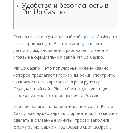
Удобство и безопасность в
Pin Up Casino
Если вы ищете официальный сайт
pin up
Casino, то
вы на правом пути. В этом руководстве мы
рассмотрим, как зарегистрироваться и начать
играть на официальном сайте Pin Up Casino.
Pin Up Casino – это популярный онлайн-казино,
которое предлагает игрокам широкий спектр игр,
включая слоты, карточные игры и рулетку.
Официальный сайт Pin Up Casino доступен для
игроков из многих стран, включая Россию.
Для начала играть на официальном сайте Pin Up
Casino вам нужно зарегистрироваться. Это можно
сделать в считанные минуты, просто заполнив
форму регистрации и подтвердив свой возраст.