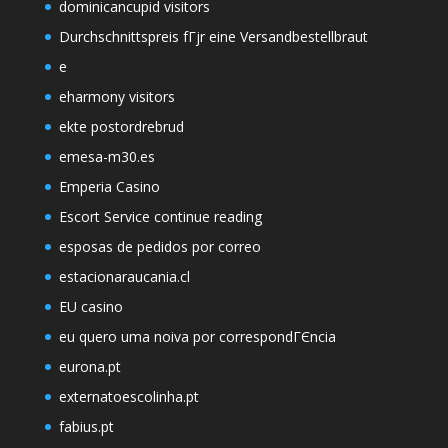
dominicancupid visitors
Durchschnittspreis fГјr eine Versandbestellbraut
e
eharmony visitors
ekte postordrebrud
emesa-m30.es
Emperia Casino
Escort Service continue reading
esposas de pedidos por correo
estacionaraucania.cl
EU casino
eu quero uma noiva por correspondГЄncia
eurona.pt
externatoescolinha.pt
fabius.pt