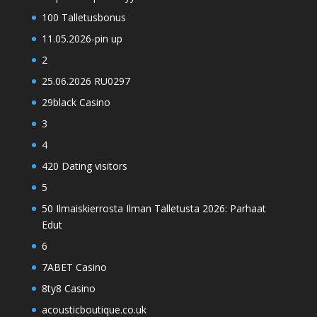
100 Talletusbonus
11.05.2026-pin up
2
25.06.2026 RU0297
29black Casino
3
4
420 Dating visitors
5
50 Ilmaiskierrosta Ilman Talletusta 2026: Parhaat
Edut
6
7ABET Casino
8ty8 Casino
acousticboutique.co.uk