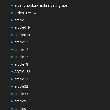
ardent hookup mobile dating site
Ardent review
article
article019
article020
article12
article14
article17
article18
ARTICLE2
article23
article32
article33
article9
articles