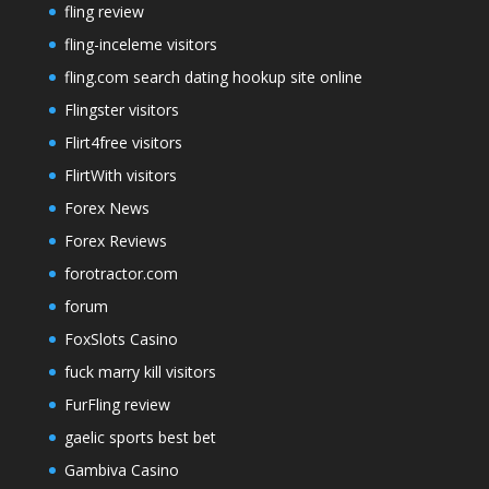
fling review
fling-inceleme visitors
fling.com search dating hookup site online
Flingster visitors
Flirt4free visitors
FlirtWith visitors
Forex News
Forex Reviews
forotractor.com
forum
FoxSlots Casino
fuck marry kill visitors
FurFling review
gaelic sports best bet
Gambiva Casino