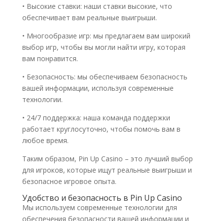
• Высокие ставки: наши ставки высокие, что
обеспечивает вам реальные выигрыши.
• Многообразие игр: мы предлагаем вам широкий
выбор игр, чтобы вы могли найти игру, которая
вам понравится.
• Безопасность: мы обеспечиваем безопасность
вашей информации, используя современные
технологии.
• 24/7 поддержка: наша команда поддержки
работает круглосуточно, чтобы помочь вам в
любое время.
Таким образом, Pin Up Casino – это лучший выбор
для игроков, которые ищут реальные выигрыши и
безопасное игровое опыта.
Удобство и безопасность в Pin Up Casino
Мы используем современные технологии для
обеспечения безопасности вашей информации и