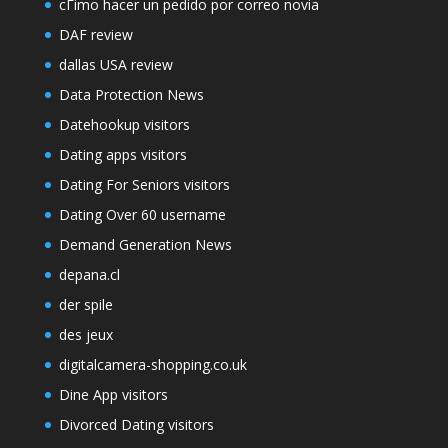
cГіmo hacer un pedido por correo novia
DAF review
dallas USA review
Data Protection News
Datehookup visitors
Dating apps visitors
Dating For Seniors visitors
Dating Over 60 username
Demand Generation News
depana.cl
der spile
des jeux
digitalcamera-shopping.co.uk
Dine App visitors
Divorced Dating visitors