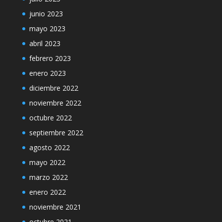
junio 2023
mayo 2023
abril 2023
febrero 2023
enero 2023
diciembre 2022
noviembre 2022
octubre 2022
septiembre 2022
agosto 2022
mayo 2022
marzo 2022
enero 2022
noviembre 2021
octubre 2021