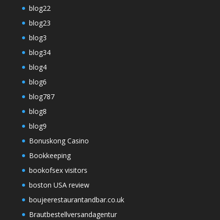
blog22
blog23
blog3
blog34
blog4
blog6
blog787
blog8
blog9
Bonuskong Casino
Bookkeeping
bookofsex visitors
boston USA review
boujeerestaurantandbar.co.uk
Brautbestellversandagentur