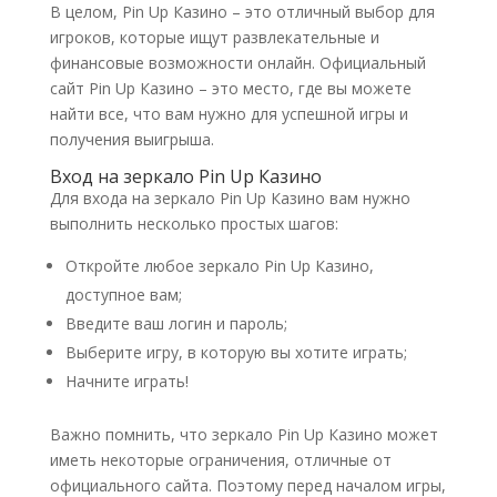
В целом, Pin Up Казино – это отличный выбор для
игроков, которые ищут развлекательные и
финансовые возможности онлайн. Официальный
сайт Pin Up Казино – это место, где вы можете
найти все, что вам нужно для успешной игры и
получения выигрыша.
Вход на зеркало Pin Up Казино
Для входа на зеркало Pin Up Казино вам нужно
выполнить несколько простых шагов:
Откройте любое зеркало Pin Up Казино,
доступное вам;
Введите ваш логин и пароль;
Выберите игру, в которую вы хотите играть;
Начните играть!
Важно помнить, что зеркало Pin Up Казино может
иметь некоторые ограничения, отличные от
официального сайта. Поэтому перед началом игры,