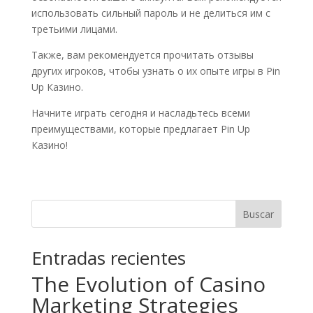
использовать сильный пароль и не делиться им с
третьими лицами.
Также, вам рекомендуется прочитать отзывы
других игроков, чтобы узнать о их опыте игры в Pin
Up Казино.
Начните играть сегодня и насладьтесь всеми
преимуществами, которые предлагает Pin Up
Казино!
Buscar
Entradas recientes
The Evolution of Casino
Marketing Strategies