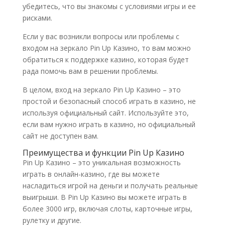
убедитесь, что вы знакомы с условиями игры и ее
рисками.
Если у вас возникли вопросы или проблемы с
входом на зеркало Pin Up Казино, то вам можно
обратиться к поддержке казино, которая будет
рада помочь вам в решении проблемы.
В целом, вход на зеркало Pin Up Казино – это
простой и безопасный способ играть в казино, не
используя официальный сайт. Используйте это,
если вам нужно играть в казино, но официальный
сайт не доступен вам.
Преимущества и функции Pin Up Казино
Pin Up Казино – это уникальная возможность
играть в онлайн-казино, где вы можете
насладиться игрой на деньги и получать реальные
выигрыши. В Pin Up Казино вы можете играть в
более 3000 игр, включая слоты, карточные игры,
рулетку и другие.