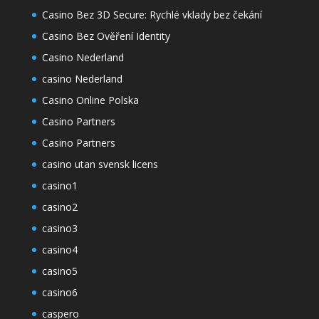
Casino Bez 3D Secure: Rychlé vklady bez čekání
Casino Bez Ověření Identity
Casino Nederland
casino Nederland
Casino Online Polska
Casino Partners
Casino Partners
casino utan svensk licens
casino1
casino2
casino3
casino4
casino5
casino6
caspero