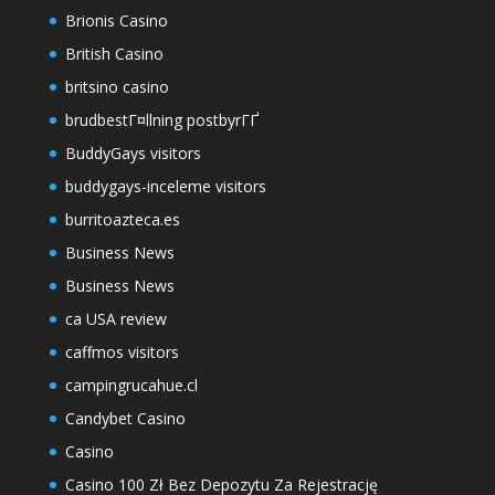
Brionis Casino
British Casino
britsino casino
brudbestГ¤llning postbyrГҐ
BuddyGays visitors
buddygays-inceleme visitors
burritoazteca.es
Business News
Business News
ca USA review
caffmos visitors
campingrucahue.cl
Candybet Casino
Casino
Casino 100 Zł Bez Depozytu Za Rejestrację