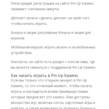
Регистрация: регистрация на сайте Pin Up Казино
занимает считанные минуты.
Депозит: можно сделать депозит на свой счет,
чтобы начать играть.
Бонусы и акции: регулярные бонусы и акции для
игроков.
Мобильная версия: играть можно и на мобильных
устройствах.
Контакты: на сайте есть раздел с контактами, где
вы можете связаться с поддержкой Pin Up Казино.
Как начать играть в Pin Up Казино
Если вы только что открыли аккаунт в Pin Up
Казино, то это отличный момент, чтобы начать
играть и насладиться всеми преимуществами,
которые предлагает это казино. Вам доступны
множество игр, включая слоты, карточные игры и
рулетку, а также возможность получать бонусы и