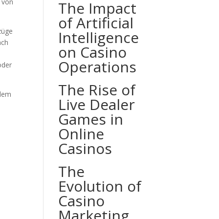
s von
The Impact
of Artificial
nzüge
Intelligence
ach
on Casino
Operations
oder
The Rise of
 dem
Live Dealer
Games in
Online
Casinos
The
Evolution of
Casino
Marketing