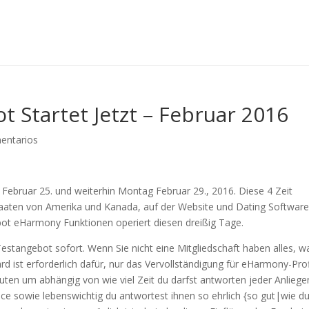
 Startet Jetzt – Februar 2016
entarios
ebruar 25. und weiterhin Montag Februar 29., 2016. Diese 4 Zeit
taaten von Amerika und Kanada, auf der Website und Dating Software
bot eHarmony Funktionen operiert diesen dreißig Tage.
stangebot sofort. Wenn Sie nicht eine Mitgliedschaft haben alles, w
 ist erforderlich dafür, nur das Vervollständigung für eHarmony-Prof
ten um abhängig von wie viel Zeit du darfst antworten jeder Anliege
ce sowie lebenswichtig du antwortest ihnen so ehrlich {so gut|wie d