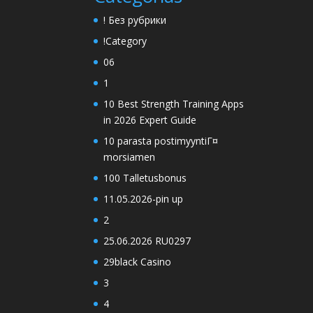
! Без рубрики
!Category
06
1
10 Best Strength Training Apps
in 2026 Expert Guide
10 parasta postimyyntiГ¤
morsiamen
100 Talletusbonus
11.05.2026-pin up
2
25.06.2026 RU0297
29black Casino
3
4