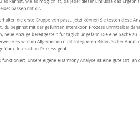
 es kannst, wie es möglich ist, da jeder dieser Einflüsse das Ergebni
det passen mit dir.
erhalten die erste Gruppe von passt. Jetzt können Sie testen diese A
, du beginnst mit der geführten Interaktion Prozess unmittelbar dan
n, neue Anzüge bereitgestellt für täglich ungefähr. Die eine Sache zu
eise es wird im Allgemeinen nicht Integrieren Bilder, Sicher Anruf, 
geführte Interaktion Prozess geht.
funktioniert, unsere eigene eHarmony Analyse ist eine gute Ort, an