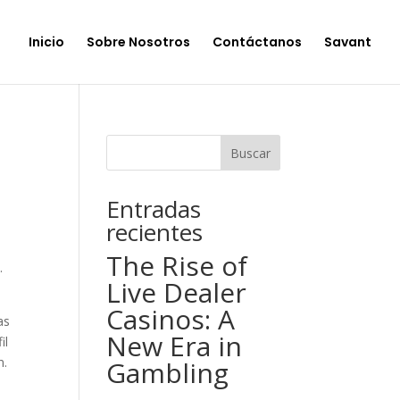
Inicio
Sobre Nosotros
Contáctanos
Savant
Buscar
Entradas
recientes
The Rise of
.
Live Dealer
Casinos: A
as
New Era in
il
n.
Gambling
u