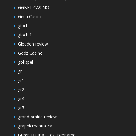
GGBET CASINO
Ginja Casino
giochi
giochi1
Gleeden review
Godz Casino
gokspel
gr
gr1
gr2
gr4
gr5
grand-prairie review
graphicmanual.ca
Green Dating Sites username