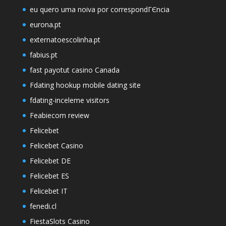
eu quero uma noiva por correspondГЄncia
eurona.pt
externatoescolinha.pt
fabius.pt
fast payotut casino Canada
Fdating hookup mobile dating site
fdating-inceleme visitors
Feabiecom review
Felicebet
Felicebet Casino
Felicebet DE
Felicebet ES
Felicebet IT
fenedi.cl
FiestaSlots Casino