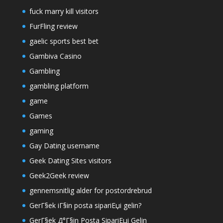
fuck marry kill visitors
FurFling review
gaelic sports best bet
Gambiva Casino
Gambling
gambling platform
game
Games
gaming
Gay Dating username
Geek Dating Sites visitors
Geek2Geek review
gennemsnitlig alder for postordrebrud
GerГ§ek iГ§in posta sipariЕџi gelin?
GerГ§ek Д°Г§in Posta SipariЕџi Gelin