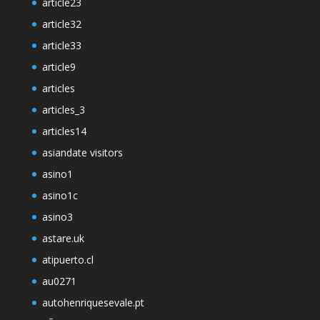
article23
article32
article33
article9
articles
articles_3
articles14
asiandate visitors
asino1
asino1c
asino3
astare.uk
atipuerto.cl
au0271
autohenriquesevale.pt