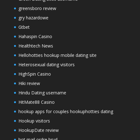
greensboro review
gry hazardowe
Gtbet
Hahaspin Casino
Healthtech News
Hellohotties hookup mobile dating site
Heterosexual dating visitors
HighSpin Casino
Hiki review
Hindu Dating username
HitMate88 Casino
hookup apps for couples hookuphotties dating
Hookup visitors
HookupDate review
hot mail ordre brud