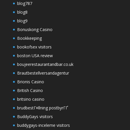
blog787
blog8
blog9
Bonuskong Casino
Bookkeeping
bookofsex visitors
boston USA review
boujeerestaurantandbar.co.uk
Brautbestellversandagentur
Brionis Casino
British Casino
britsino casino
brudbestГ¤llning postbyrГҐ
BuddyGays visitors
buddygays-inceleme visitors