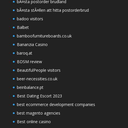
bÃ¤sta postorder brudland
bÃ¤sta stÃ¤llen att hitta postorderbrud
badoo visitors
Balbet
bamboofurnitureboards.co.uk
Bananzia Casino
baroq.at
BDSM review
BeautifulPeople visitors
beer-necessities.co.uk
beinbalance.pt
Best Dating Escort 2023
best ecommerce development companies
best magento agencies
Best online casino