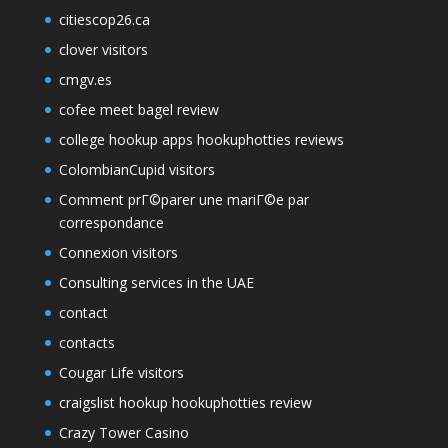
citiescop26.ca
clover visitors
cmgv.es
cofee meet bagel review
college hookup apps hookuphotties reviews
ColombianCupid visitors
Comment prГ©parer une mariГ©e par
correspondance
Connexion visitors
Consulting services in the UAE
contact
contacts
Cougar Life visitors
craigslist hookup hookuphotties review
Crazy Tower Сasino