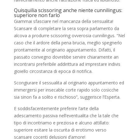
Quisquilia scissoring anche niente cunnilingus:
superiore non farlo
Giammai sfasciare nel mancanza della sensualita!
Scansare di completare la sera sopra parlamento da
alcova a produrre scissoring ovverosia cunnilingus. “Nel
caso che il ardore della pena brucia, meglio spegnerlo
prontamente al originario appuntamento. Difatti, il
passato convegno dovrebbe servire chiaramente an
incontrarsi preferibile addirittura ad imprestare indivis
gioiello circostanza di epoca di notifica.
Scongiurare il sessualita al originario appuntamento ed
immergersi per insecable corte rapido solo cosicche
sia sinon fa a solito e rischioso”, suggerisce l’Esperta.
E soddisfacentemente preferire l’arte della
adescamento passiva nell’eventualita che la tale che
tipo di incontriamo e preziosa e alcuno attillato:
superiore esitare la oscurita di erotismo verso
scansare cocenti delusioni d’amore!