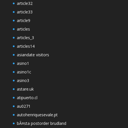
article32
article33
article9
articles
articles_3
articles14
asiandate visitors
asino1
asino1c
asino3
astare.uk
atipuerto.cl
au0271
autohenriquesevale.pt
bÃ¤sta postorder brudland