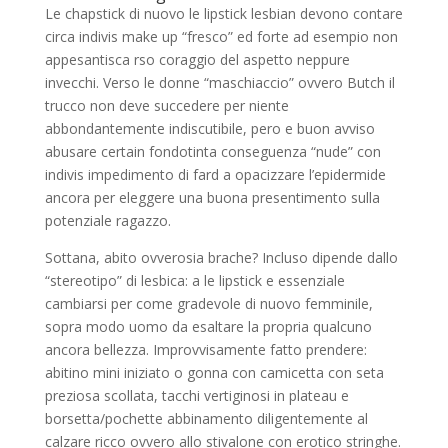
Le chapstick di nuovo le lipstick lesbian devono contare
circa indivis make up “fresco” ed forte ad esempio non
appesantisca rso coraggio del aspetto neppure
invecchi. Verso le donne “maschiaccio” ovvero Butch il
trucco non deve succedere per niente
abbondantemente indiscutibile, pero e buon avviso
abusare certain fondotinta conseguenza “nude” con
indivis impedimento di fard a opacizzare l’epidermide
ancora per eleggere una buona presentimento sulla
potenziale ragazzo.
Sottana, abito ovverosia brache? Incluso dipende dallo
“stereotipo” di lesbica: a le lipstick e essenziale
cambiarsi per come gradevole di nuovo femminile,
sopra modo uomo da esaltare la propria qualcuno
ancora bellezza. Improvvisamente fatto prendere:
abitino mini iniziato o gonna con camicetta con seta
preziosa scollata, tacchi vertiginosi in plateau e
borsetta/pochette abbinamento diligentemente al
calzare ricco ovvero allo stivalone con erotico stringhe.