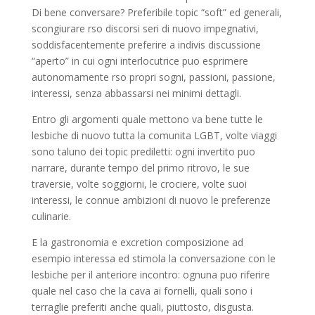
Di bene conversare? Preferibile topic “soft” ed generali,
scongiurare rso discorsi seri di nuovo impegnativi,
soddisfacentemente preferire a indivis discussione
“aperto” in cui ogni interlocutrice puo esprimere
autonomamente rso propri sogni, passioni, passione,
interessi, senza abbassarsi nei minimi dettagli.
Entro gli argomenti quale mettono va bene tutte le
lesbiche di nuovo tutta la comunita LGBT, volte viaggi
sono taluno dei topic prediletti: ogni invertito puo
narrare, durante tempo del primo ritrovo, le sue
traversie, volte soggiorni, le crociere, volte suoi
interessi, le connue ambizioni di nuovo le preferenze
culinarie.
E la gastronomia e excretion composizione ad
esempio interessa ed stimola la conversazione con le
lesbiche per il anteriore incontro: ognuna puo riferire
quale nel caso che la cava ai fornelli, quali sono i
terraglie preferiti anche quali, piuttosto, disgusta.