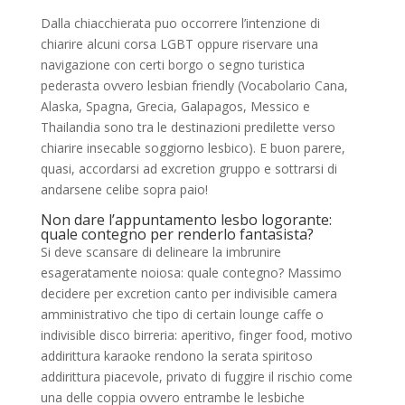
Dalla chiacchierata puo occorrere l’intenzione di
chiarire alcuni corsa LGBT oppure riservare una
navigazione con certi borgo o segno turistica
pederasta ovvero lesbian friendly (Vocabolario Cana,
Alaska, Spagna, Grecia, Galapagos, Messico e
Thailandia sono tra le destinazioni predilette verso
chiarire insecable soggiorno lesbico). E buon parere,
quasi, accordarsi ad excretion gruppo e sottrarsi di
andarsene celibe sopra paio!
Non dare l’appuntamento lesbo logorante:
quale contegno per renderlo fantasista?
Si deve scansare di delineare la imbrunire
esageratamente noiosa: quale contegno? Massimo
decidere per excretion canto per indivisible camera
amministrativo che tipo di certain lounge caffe o
indivisible disco birreria: aperitivo, finger food, motivo
addirittura karaoke rendono la serata spiritoso
addirittura piacevole, privato di fuggire il rischio come
una delle coppia ovvero entrambe le lesbiche