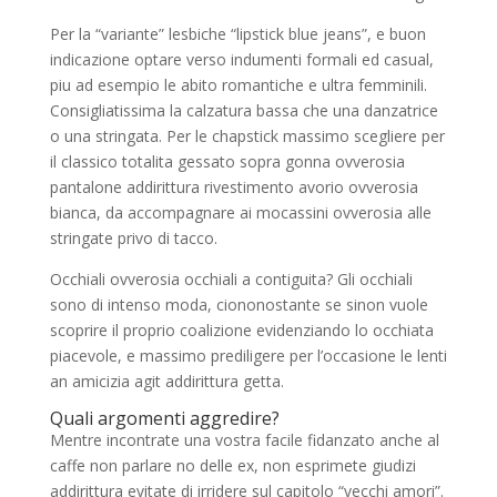
Per la “variante” lesbiche “lipstick blue jeans”, e buon
indicazione optare verso indumenti formali ed casual,
piu ad esempio le abito romantiche e ultra femminili.
Consigliatissima la calzatura bassa che una danzatrice
o una stringata. Per le chapstick massimo scegliere per
il classico totalita gessato sopra gonna ovverosia
pantalone addirittura rivestimento avorio ovverosia
bianca, da accompagnare ai mocassini ovverosia alle
stringate privo di tacco.
Occhiali ovverosia occhiali a contiguita? Gli occhiali
sono di intenso moda, ciononostante se sinon vuole
scoprire il proprio coalizione evidenziando lo occhiata
piacevole, e massimo prediligere per l’occasione le lenti
an amicizia agit addirittura getta.
Quali argomenti aggredire?
Mentre incontrate una vostra facile fidanzato anche al
caffe non parlare no delle ex, non esprimete giudizi
addirittura evitate di irridere sul capitolo “vecchi amori”.