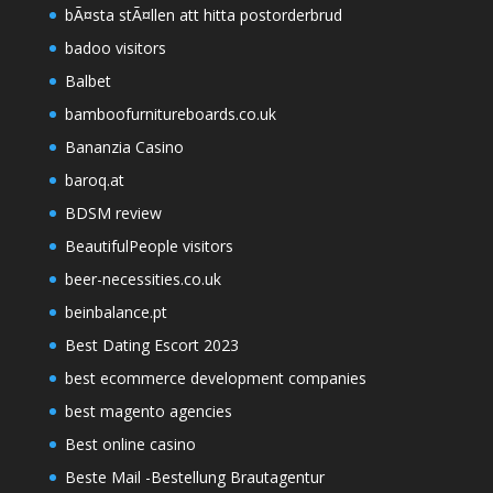
bÃ¤sta stÃ¤llen att hitta postorderbrud
badoo visitors
Balbet
bamboofurnitureboards.co.uk
Bananzia Casino
baroq.at
BDSM review
BeautifulPeople visitors
beer-necessities.co.uk
beinbalance.pt
Best Dating Escort 2023
best ecommerce development companies
best magento agencies
Best online casino
Beste Mail -Bestellung Brautagentur