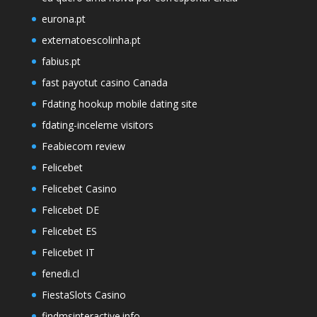
eurona.pt
externatoescolinha.pt
fabius.pt
fast payotut casino Canada
Fdating hookup mobile dating site
fdating-inceleme visitors
Feabiecom review
Felicebet
Felicebet Casino
Felicebet DE
Felicebet ES
Felicebet IT
fenedi.cl
FiestaSlots Casino
findmsinteractive.info