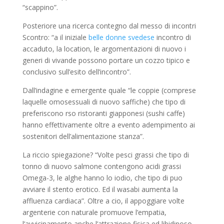
“scappino”.
Posteriore una ricerca contegno dal messo di incontri
Scontro: “a il iniziale
belle donne svedese
incontro di
accaduto, la location, le argomentazioni di nuovo i
generi di vivande possono portare un cozzo tipico e
conclusivo sull’esito dell’incontro”.
Dall’indagine e emergente quale “le coppie (comprese
laquelle omosessuali di nuovo saffiche) che tipo di
preferiscono rso ristoranti giapponesi (sushi caffe)
hanno effettivamente oltre a evento adempimento ai
sostenitori dell’alimentazione stanza”.
La riccio spiegazione? “Volte pesci grassi che tipo di
tonno di nuovo salmone contengono acidi grassi
Omega-3, le alghe hanno lo iodio, che tipo di puo
avviare il stento erotico. Ed il wasabi aumenta la
affluenza cardiaca”. Oltre a cio, il appoggiare volte
argenterie con naturale promuove l’empatia,
l’avvicinamento anche l’attrazione fisica ed libidinoso.