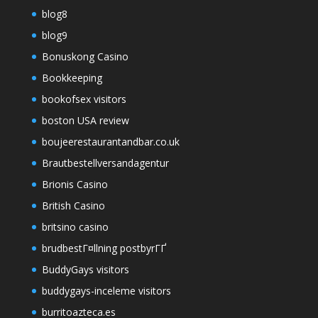
blog8
blog9
Bonuskong Casino
Bookkeeping
bookofsex visitors
boston USA review
boujeerestaurantandbar.co.uk
Brautbestellversandagentur
Brionis Casino
British Casino
britsino casino
brudbestГ¤llning postbyrГҐ
BuddyGays visitors
buddygays-inceleme visitors
burritoazteca.es