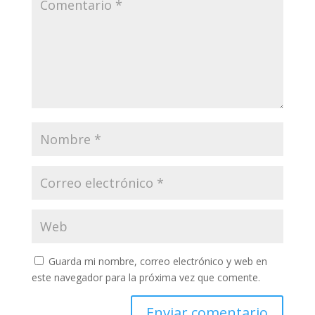
Guarda mi nombre, correo electrónico y web en
este navegador para la próxima vez que comente.