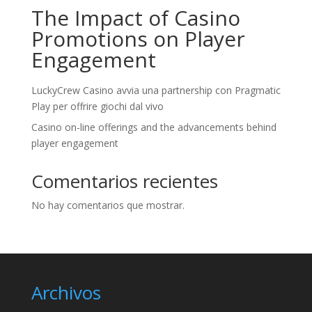
The Impact of Casino
Promotions on Player
Engagement
LuckyCrew Casino avvia una partnership con Pragmatic
Play per offrire giochi dal vivo
Casino on-line offerings and the advancements behind
player engagement
Comentarios recientes
No hay comentarios que mostrar.
Archivos