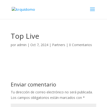
Top Live
por
admin
|
Oct 7, 2024
|
Partners
|
0 Comentarios
Enviar comentario
Tu dirección de correo electrónico no será publicada.
Los campos obligatorios están marcados con
*