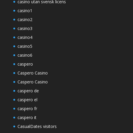
casino utan svensk licens
casino1
casino2
casino3
casino4
casino5
casino6
caspero
Caspero Casino
Caspero Casino
caspero de
caspero el
caspero fr
caspero it
CasualDates visitors