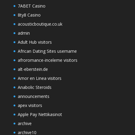
7ABET Casino
8ty8 Casino
acousticboutique.co.uk
admin
Adult Hub visitors
African Dating Sites username
afroromance-inceleme visitors
alt-eberstein.de
Amor en Linea visitors
Anabolic Steroids
announcements
apex visitors
Apple Pay Nettikasinot
archive
archive10