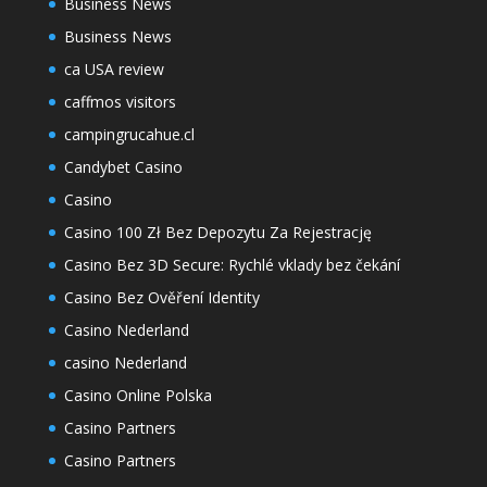
Business News
Business News
ca USA review
caffmos visitors
campingrucahue.cl
Candybet Casino
Casino
Casino 100 Zł Bez Depozytu Za Rejestrację
Casino Bez 3D Secure: Rychlé vklady bez čekání
Casino Bez Ověření Identity
Casino Nederland
casino Nederland
Casino Online Polska
Casino Partners
Casino Partners