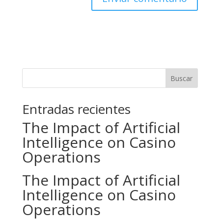
Buscar
Entradas recientes
The Impact of Artificial
Intelligence on Casino
Operations
The Impact of Artificial
Intelligence on Casino
Operations