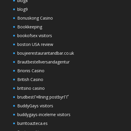
blog8
blog9
Bonuskong Casino
Bookkeeping
bookofsex visitors
boston USA review
boujeerestaurantandbar.co.uk
Brautbestellversandagentur
Brionis Casino
British Casino
britsino casino
brudbestГ¤llning postbyrГҐ
BuddyGays visitors
buddygays-inceleme visitors
burritoazteca.es