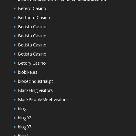
Betero Casino
Betfouru Casino
Betista Casino
Betista Casino
Betista Casino
Betista Casino
Betory Casino
biobike.es
biosecindustrial.pt
BlackFling visitors
BlackPeopleMeet visitors
blog
blog02
blog07
blog11