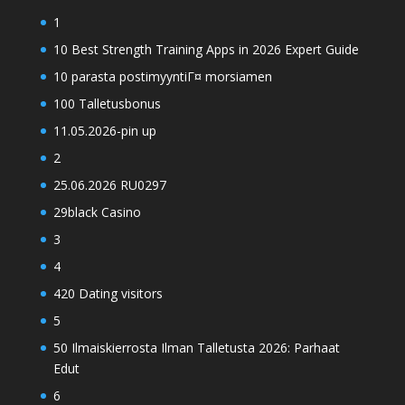
1
10 Best Strength Training Apps in 2026 Expert Guide
10 parasta postimyyntiГ¤ morsiamen
100 Talletusbonus
11.05.2026-pin up
2
25.06.2026 RU0297
29black Casino
3
4
420 Dating visitors
5
50 Ilmaiskierrosta Ilman Talletusta 2026: Parhaat
Edut
6