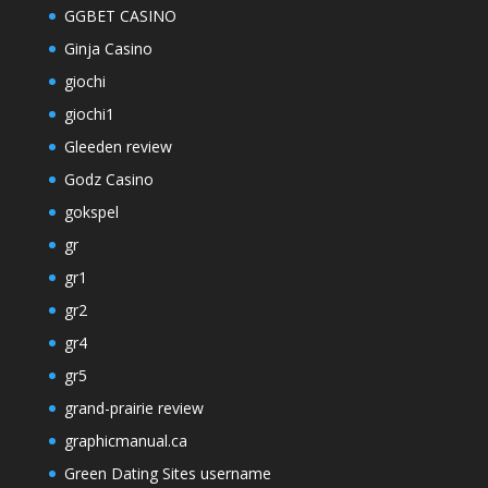
GGBET CASINO
Ginja Casino
giochi
giochi1
Gleeden review
Godz Casino
gokspel
gr
gr1
gr2
gr4
gr5
grand-prairie review
graphicmanual.ca
Green Dating Sites username