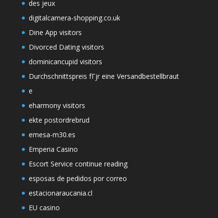
des jeux
digitalcamera-shopping.co.uk
Dine App visitors
Divorced Dating visitors
dominicancupid visitors
Durchschnittspreis fГјr eine Versandbestellbraut
e
eharmony visitors
ekte postordrebrud
emesa-m30.es
Emperia Casino
Escort Service continue reading
esposas de pedidos por correo
estacionaraucania.cl
EU casino