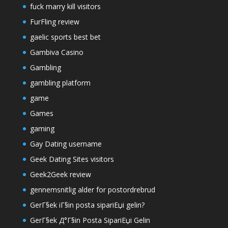
fuck marry kill visitors
FurFling review
gaelic sports best bet
Gambiva Casino
Gambling
gambling platform
game
Games
gaming
Gay Dating username
Geek Dating Sites visitors
Geek2Geek review
gennemsnitlig alder for postordrebrud
GerГ§ek iГ§in posta sipariЕџi gelin?
GerГ§ek Д°Г§in Posta SipariЕџi Gelin