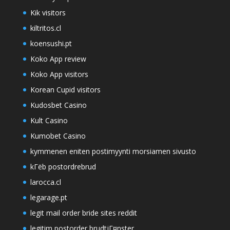
Kik visitors
kiltritos.cl
koensushi.pt
Koko App review
Koko App visitors
Korean Cupid visitors
Kudosbet Casino
Kult Casino
Kumobet Casino
kymmenen eniten postimyynti morsiamen sivusto
kГёb postordrebrud
larocca.cl
legarage.pt
legit mail order bride sites reddit
legitim postorder brudtjГ¤nster