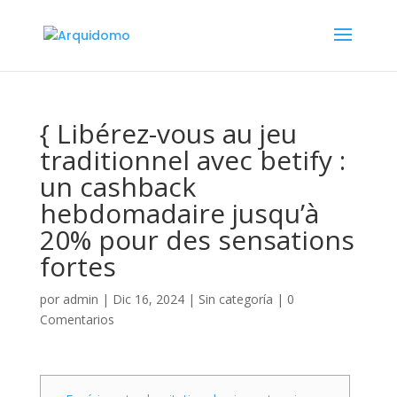
{ Libérez-vous au jeu
traditionnel avec betify :
un cashback
hebdomadaire jusqu’à
20% pour des sensations
fortes
por
admin
|
Dic 16, 2024
|
Sin categoría
|
0
Comentarios