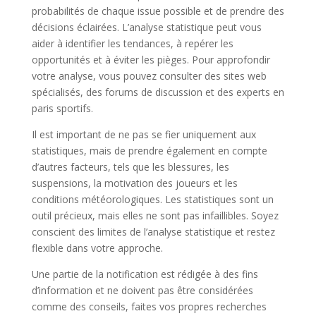
probabilités de chaque issue possible et de prendre des
décisions éclairées. L’analyse statistique peut vous
aider à identifier les tendances, à repérer les
opportunités et à éviter les pièges. Pour approfondir
votre analyse, vous pouvez consulter des sites web
spécialisés, des forums de discussion et des experts en
paris sportifs.
Il est important de ne pas se fier uniquement aux
statistiques, mais de prendre également en compte
d’autres facteurs, tels que les blessures, les
suspensions, la motivation des joueurs et les
conditions météorologiques. Les statistiques sont un
outil précieux, mais elles ne sont pas infaillibles. Soyez
conscient des limites de l’analyse statistique et restez
flexible dans votre approche.
Une partie de la notification est rédigée à des fins
d’information et ne doivent pas être considérées
comme des conseils, faites vos propres recherches