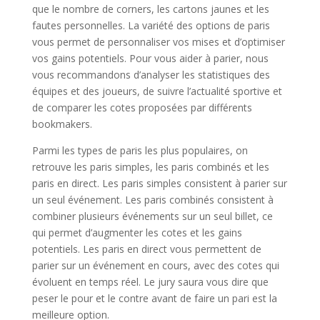
que le nombre de corners, les cartons jaunes et les
fautes personnelles. La variété des options de paris
vous permet de personnaliser vos mises et d’optimiser
vos gains potentiels. Pour vous aider à parier, nous
vous recommandons d’analyser les statistiques des
équipes et des joueurs, de suivre l’actualité sportive et
de comparer les cotes proposées par différents
bookmakers.
Parmi les types de paris les plus populaires, on
retrouve les paris simples, les paris combinés et les
paris en direct. Les paris simples consistent à parier sur
un seul événement. Les paris combinés consistent à
combiner plusieurs événements sur un seul billet, ce
qui permet d’augmenter les cotes et les gains
potentiels. Les paris en direct vous permettent de
parier sur un événement en cours, avec des cotes qui
évoluent en temps réel. Le jury saura vous dire que
peser le pour et le contre avant de faire un pari est la
meilleure option.