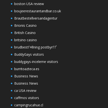
boston USA review
boujeerestaurantandbar.co.uk
Brautbestellversandagentur
Brionis Casino
British Casino
britsino casino
brudbestГ¤llning postbyrГҐ
BuddyGays visitors
buddygays-inceleme visitors
burritoazteca.es
Business News
Business News
ca USA review
caffmos visitors
campingrucahue.cl