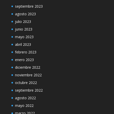
septiembre 2023
agosto 2023
julio 2023
junio 2023
mayo 2023
abril 2023
febrero 2023
enero 2023
diciembre 2022
noviembre 2022
octubre 2022
septiembre 2022
agosto 2022
mayo 2022
marzo 2022