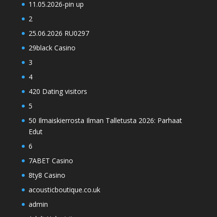
11.05.2026-pin up
2
25.06.2026 RU0297
29black Casino
3
4
420 Dating visitors
5
50 Ilmaiskierrosta Ilman Talletusta 2026: Parhaat
Edut
6
7ABET Casino
8ty8 Casino
acousticboutique.co.uk
admin