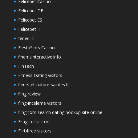
Felicebet Casino
Felicebet DE
Felicebet ES
Felicebet IT
fenedi.cl
FiestaSlots Casino
findmsinteractive.info
FinTech
Fitness Dating visitors
fleurs-et-nature-saintes.fr
fling review
fling-inceleme visitors
fling.com search dating hookup site online
Flingster visitors
Flirt4free visitors