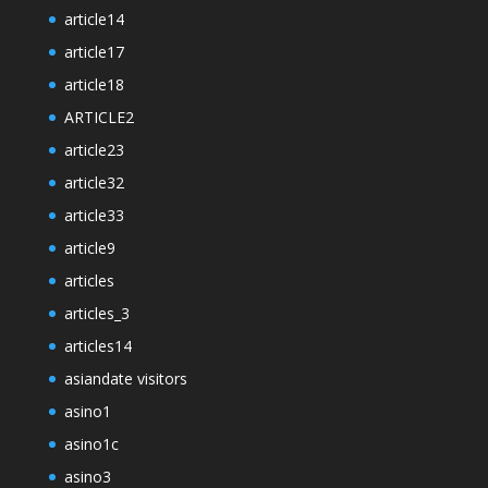
article14
article17
article18
ARTICLE2
article23
article32
article33
article9
articles
articles_3
articles14
asiandate visitors
asino1
asino1c
asino3