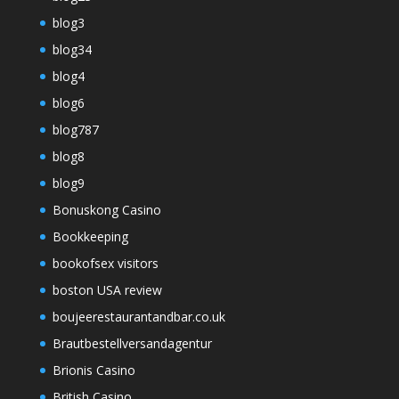
blog3
blog34
blog4
blog6
blog787
blog8
blog9
Bonuskong Casino
Bookkeeping
bookofsex visitors
boston USA review
boujeerestaurantandbar.co.uk
Brautbestellversandagentur
Brionis Casino
British Casino