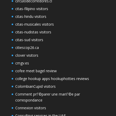
circulodecorredores.cl
citas-filipino visitors
citas-hindu visitors
citas-musicales visitors
citas-nudistas visitors
citas-sud visitors
citiescop26.ca
clover visitors
cmgv.es
cofee meet bagel review
college hookup apps hookuphotties reviews
ColombianCupid visitors
Comment prГ©parer une mariГ©e par
correspondance
Connexion visitors
Consulting services in the UAE