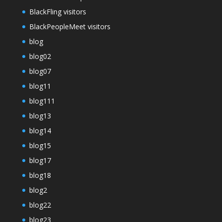
BlackFling visitors
BlackPeopleMeet visitors
blog
blog02
blog07
blog11
blog111
blog13
blog14
blog15
blog17
blog18
blog2
blog22
blog23