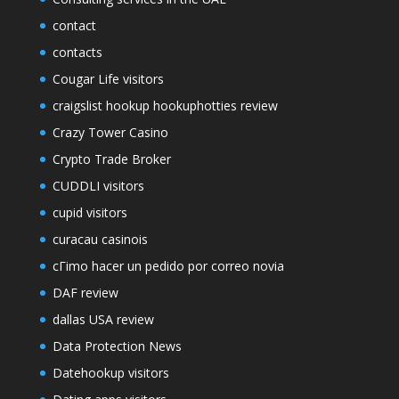
contact
contacts
Cougar Life visitors
craigslist hookup hookuphotties review
Crazy Tower Сasino
Crypto Trade Broker
CUDDLI visitors
cupid visitors
curacau casinois
cГіmo hacer un pedido por correo novia
DAF review
dallas USA review
Data Protection News
Datehookup visitors