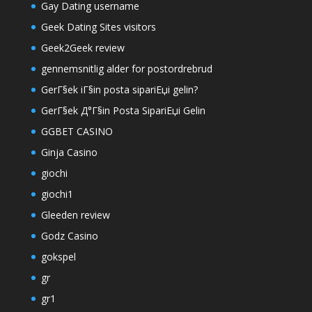
Gay Dating username
Geek Dating Sites visitors
Geek2Geek review
gennemsnitlig alder for postordrebrud
GerГ§ek iГ§in posta sipariЕџi gelin?
GerГ§ek Д°Г§in Posta SipariЕџi Gelin
GGBET CASINO
Ginja Casino
giochi
giochi1
Gleeden review
Godz Casino
gokspel
gr
gr1