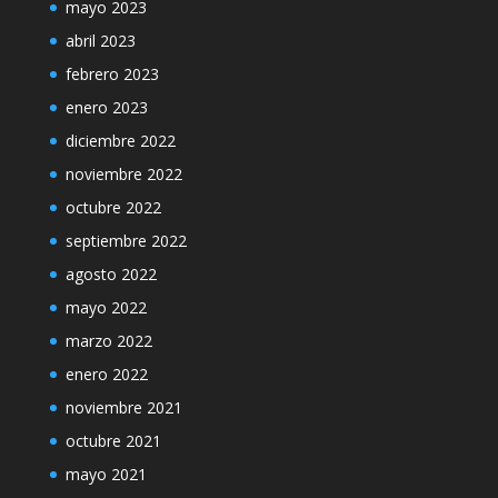
mayo 2023
abril 2023
febrero 2023
enero 2023
diciembre 2022
noviembre 2022
octubre 2022
septiembre 2022
agosto 2022
mayo 2022
marzo 2022
enero 2022
noviembre 2021
octubre 2021
mayo 2021