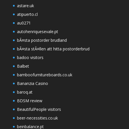
astare.uk
atipuerto.cl
au0271
autohenriquesevale.pt
bÃ¤sta postorder brudland
bÃ¤sta stÃ¤llen att hitta postorderbrud
badoo visitors
Balbet
bamboofurnitureboards.co.uk
Bananzia Casino
baroq.at
BDSM review
BeautifulPeople visitors
beer-necessities.co.uk
beinbalance.pt