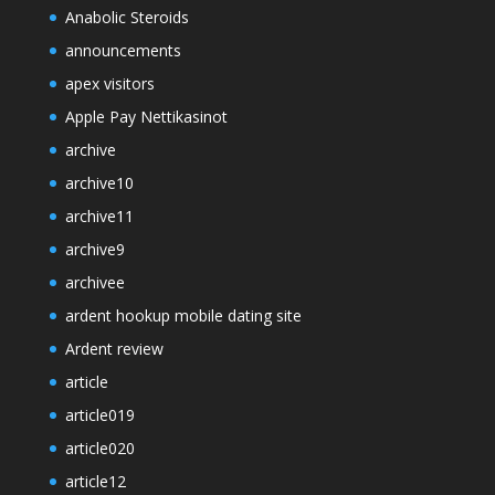
Anabolic Steroids
announcements
apex visitors
Apple Pay Nettikasinot
archive
archive10
archive11
archive9
archivee
ardent hookup mobile dating site
Ardent review
article
article019
article020
article12