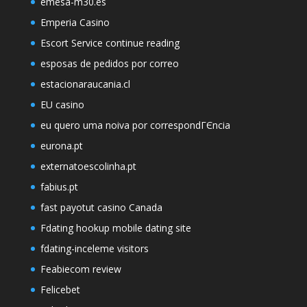
emesa-m30.es
Emperia Casino
Escort Service continue reading
esposas de pedidos por correo
estacionaraucania.cl
EU casino
eu quero uma noiva por correspondГЄncia
eurona.pt
externatoescolinha.pt
fabius.pt
fast payotut casino Canada
Fdating hookup mobile dating site
fdating-inceleme visitors
Feabiecom review
Felicebet