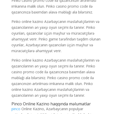
Pinko casino promo code ilə qazancınızın artırılması
imkanına malik olun. Pinko casino promo code ilə
qazancınıza baxımdan əlavə məbləği ala bilərsiniz.
Pinko online kazino Azərbaycanın məsləhətçilərinin və
qazancılarının ən yaxşı oyun seçimi ilə tanınır. Pinko
oyunları, qazancılar üçün məşhur və müraciətçilərə
əhəmiyyət verir. Pinko game tərəfindən təqdim olunan
oyunlar, Azərbaycanın qazancıları üçün məşhur və
müraciətçilərə əhəmiyyət verir.
Pinko online kazino Azərbaycanın məsləhətçilərinin və
qazancılarının ən yaxşı oyun seçimi ilə tanınır. Pinko
casino promo code ilə qazancınıza baxımdan əlavə
məbləği ala bilərsiniz. Pinko casino promo code ilə
qazancınızın artırılması imkanına malik olun. Pinko
online kazino Azərbaycanın məsləhətçilərinin və
qazancılarının ən yaxşı oyun seçimi ilə tanınır.
Pinco Online Kazino haqqında məlumatlar
pinco
Online Kazino, Azərbaycanın populyar