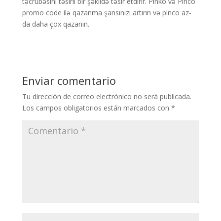
təcrübəsini təsirli bir şəkildə təsir etdirir. Pinko və Pinco
promo code ilə qazanma şansınızı artırın və pinco az-
da daha çox qazanın.
Enviar comentario
Tu dirección de correo electrónico no será publicada.
Los campos obligatorios están marcados con
*