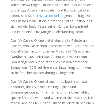
vertrauenswürdigen Online-Casino sind, das Ihnen eine
großartige Auswahl an Spielen und Bonusangeboten
bietet, sind Sie bei
nv casino online
genau richtig. Das
NV Casino Online ist ein führendes Online-Casino, das
sich auf die Bedürfnisse seiner Kunden konzentriert
und ihnen eine einzigartige Spielerfahrung bietet.
Das NV Casino Online bietet eine breite Palette an
Spielen, von klassischen Tischspielen wie Blackjack und
Roulette bis hin zu modernen Video-Slot-Maschinen.
Darüber hinaus bietet das Casino eine Vielzahl von
Bonusangeboten, darunter auch ein willkommener
Bonus von 100% auf Ihre erste Einzahlung, um Ihnen
zu helfen, Ihre Spielerfahrung zu beginnen.
Das NV Casino Online ist auch mobiloptimiert, was
bedeutet, dass Sie Ihre Lieblings-Spiele und -
Bonusangebote auf Ihrem Smartphone oder Tablet
spielen können, wann und wo immer Sie möchten. Die
mobile App des NV Casino Online ist leicht zu bedienen