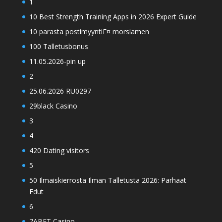
1
10 Best Strength Training Apps in 2026 Expert Guide
10 parasta postimyyntiГ¤ morsiamen
100 Talletusbonus
11.05.2026-pin up
2
25.06.2026 RU0297
29black Casino
3
4
420 Dating visitors
5
50 Ilmaiskierrosta Ilman Talletusta 2026: Parhaat
Edut
6
7ABET Casino