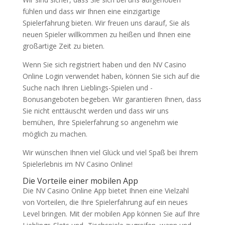
fühlen und dass wir Ihnen eine einzigartige
Spielerfahrung bieten. Wir freuen uns darauf, Sie als
neuen Spieler willkommen zu heißen und Ihnen eine
großartige Zeit zu bieten.
Wenn Sie sich registriert haben und den NV Casino
Online Login verwendet haben, können Sie sich auf die
Suche nach Ihren Lieblings-Spielen und -
Bonusangeboten begeben. Wir garantieren Ihnen, dass
Sie nicht enttäuscht werden und dass wir uns
bemühen, Ihre Spielerfahrung so angenehm wie
möglich zu machen.
Wir wünschen Ihnen viel Glück und viel Spaß bei Ihrem
Spielerlebnis im NV Casino Online!
Die Vorteile einer mobilen App
Die NV Casino Online App bietet Ihnen eine Vielzahl
von Vorteilen, die Ihre Spielerfahrung auf ein neues
Level bringen. Mit der mobilen App können Sie auf Ihre