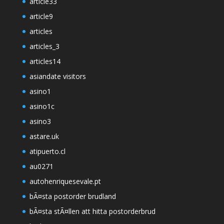
article33
article9
articles
articles_3
articles14
asiandate visitors
asino1
asino1c
asino3
astare.uk
atipuerto.cl
au0271
autohenriquesevale.pt
bÃ¤sta postorder brudland
bÃ¤sta stÃ¤llen att hitta postorderbrud