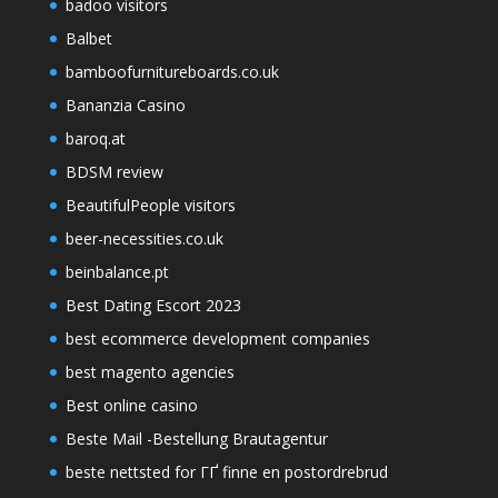
badoo visitors
Balbet
bamboofurnitureboards.co.uk
Bananzia Casino
baroq.at
BDSM review
BeautifulPeople visitors
beer-necessities.co.uk
beinbalance.pt
Best Dating Escort 2023
best ecommerce development companies
best magento agencies
Best online casino
Beste Mail -Bestellung Brautagentur
beste nettsted for ГҐ finne en postordrebrud