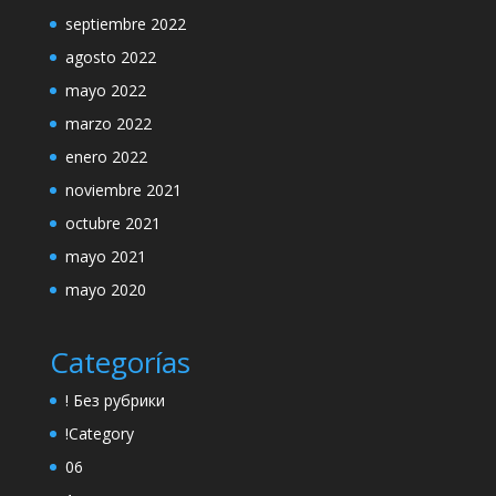
septiembre 2022
agosto 2022
mayo 2022
marzo 2022
enero 2022
noviembre 2021
octubre 2021
mayo 2021
mayo 2020
Categorías
! Без рубрики
!Category
06