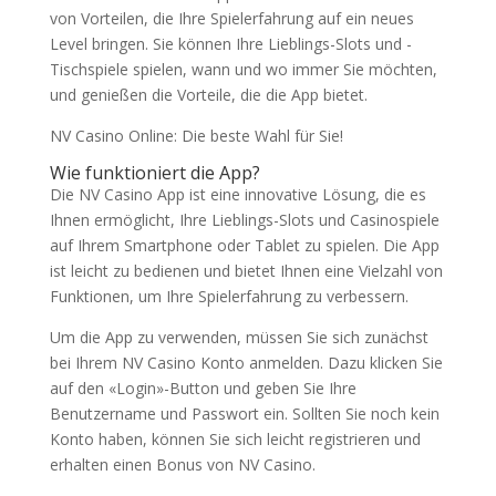
von Vorteilen, die Ihre Spielerfahrung auf ein neues
Level bringen. Sie können Ihre Lieblings-Slots und -
Tischspiele spielen, wann und wo immer Sie möchten,
und genießen die Vorteile, die die App bietet.
NV Casino Online: Die beste Wahl für Sie!
Wie funktioniert die App?
Die NV Casino App ist eine innovative Lösung, die es
Ihnen ermöglicht, Ihre Lieblings-Slots und Casinospiele
auf Ihrem Smartphone oder Tablet zu spielen. Die App
ist leicht zu bedienen und bietet Ihnen eine Vielzahl von
Funktionen, um Ihre Spielerfahrung zu verbessern.
Um die App zu verwenden, müssen Sie sich zunächst
bei Ihrem NV Casino Konto anmelden. Dazu klicken Sie
auf den «Login»-Button und geben Sie Ihre
Benutzername und Passwort ein. Sollten Sie noch kein
Konto haben, können Sie sich leicht registrieren und
erhalten einen Bonus von NV Casino.