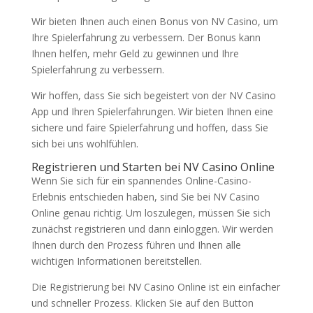
Wir bieten Ihnen auch einen Bonus von NV Casino, um
Ihre Spielerfahrung zu verbessern. Der Bonus kann
Ihnen helfen, mehr Geld zu gewinnen und Ihre
Spielerfahrung zu verbessern.
Wir hoffen, dass Sie sich begeistert von der NV Casino
App und Ihren Spielerfahrungen. Wir bieten Ihnen eine
sichere und faire Spielerfahrung und hoffen, dass Sie
sich bei uns wohlfühlen.
Registrieren und Starten bei NV Casino Online
Wenn Sie sich für ein spannendes Online-Casino-
Erlebnis entschieden haben, sind Sie bei NV Casino
Online genau richtig. Um loszulegen, müssen Sie sich
zunächst registrieren und dann einloggen. Wir werden
Ihnen durch den Prozess führen und Ihnen alle
wichtigen Informationen bereitstellen.
Die Registrierung bei NV Casino Online ist ein einfacher
und schneller Prozess. Klicken Sie auf den Button