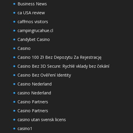
Business News
ca USA review
caffmos visitors
campingrucahue.cl
Candybet Casino
Casino
Casino 100 Zł Bez Depozytu Za Rejestrację
Casino Bez 3D Secure: Rychlé vklady bez čekání
Casino Bez Ověření Identity
Casino Nederland
casino Nederland
Casino Partners
Casino Partners
casino utan svensk licens
casino1