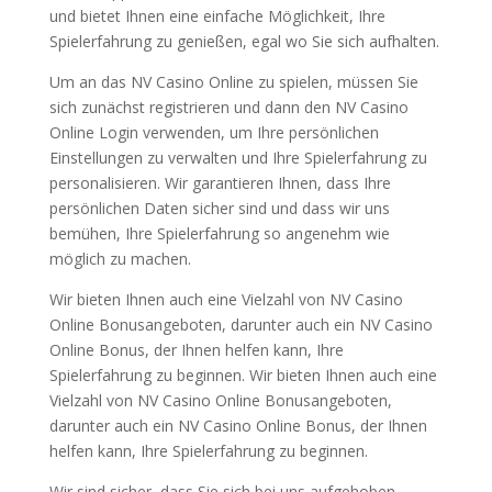
und bietet Ihnen eine einfache Möglichkeit, Ihre
Spielerfahrung zu genießen, egal wo Sie sich aufhalten.
Um an das NV Casino Online zu spielen, müssen Sie
sich zunächst registrieren und dann den NV Casino
Online Login verwenden, um Ihre persönlichen
Einstellungen zu verwalten und Ihre Spielerfahrung zu
personalisieren. Wir garantieren Ihnen, dass Ihre
persönlichen Daten sicher sind und dass wir uns
bemühen, Ihre Spielerfahrung so angenehm wie
möglich zu machen.
Wir bieten Ihnen auch eine Vielzahl von NV Casino
Online Bonusangeboten, darunter auch ein NV Casino
Online Bonus, der Ihnen helfen kann, Ihre
Spielerfahrung zu beginnen. Wir bieten Ihnen auch eine
Vielzahl von NV Casino Online Bonusangeboten,
darunter auch ein NV Casino Online Bonus, der Ihnen
helfen kann, Ihre Spielerfahrung zu beginnen.
Wir sind sicher, dass Sie sich bei uns aufgehoben