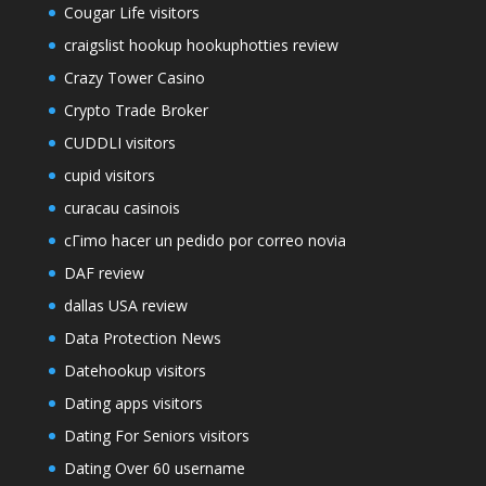
Cougar Life visitors
craigslist hookup hookuphotties review
Crazy Tower Сasino
Crypto Trade Broker
CUDDLI visitors
cupid visitors
curacau casinois
cГіmo hacer un pedido por correo novia
DAF review
dallas USA review
Data Protection News
Datehookup visitors
Dating apps visitors
Dating For Seniors visitors
Dating Over 60 username