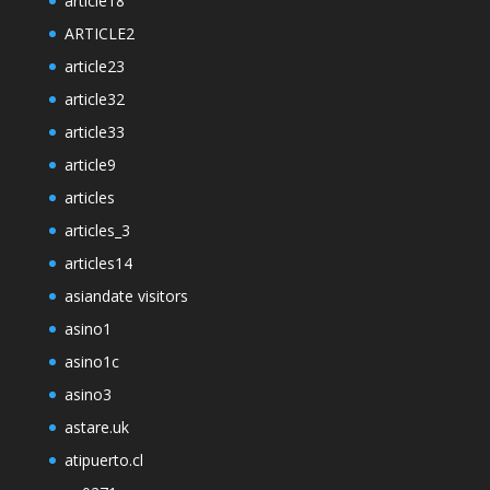
article18
ARTICLE2
article23
article32
article33
article9
articles
articles_3
articles14
asiandate visitors
asino1
asino1c
asino3
astare.uk
atipuerto.cl