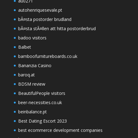
au0271
autohenriquesevale.pt
bÃ¤sta postorder brudland
bÃ¤sta stÃ¤llen att hitta postorderbrud
badoo visitors
Balbet
bamboofurnitureboards.co.uk
Bananzia Casino
baroq.at
BDSM review
BeautifulPeople visitors
beer-necessities.co.uk
beinbalance.pt
Best Dating Escort 2023
best ecommerce development companies