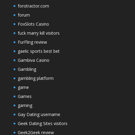
forotractor.com
forum
FoxSlots Casino
fuck marry kill visitors
FurFling review
gaelic sports best bet
Gambiva Casino
Gambling
gambling platform
game
Games
gaming
Gay Dating username
Geek Dating Sites visitors
Geek2Geek review