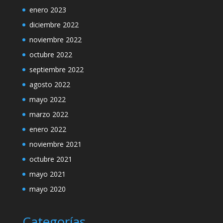
enero 2023
diciembre 2022
noviembre 2022
octubre 2022
septiembre 2022
agosto 2022
mayo 2022
marzo 2022
enero 2022
noviembre 2021
octubre 2021
mayo 2021
mayo 2020
Categorías