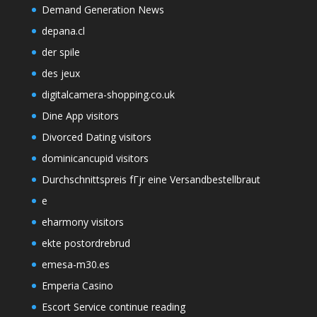
Demand Generation News
depana.cl
der spile
des jeux
digitalcamera-shopping.co.uk
Dine App visitors
Divorced Dating visitors
dominicancupid visitors
Durchschnittspreis fГјr eine Versandbestellbraut
e
eharmony visitors
ekte postordrebrud
emesa-m30.es
Emperia Casino
Escort Service continue reading