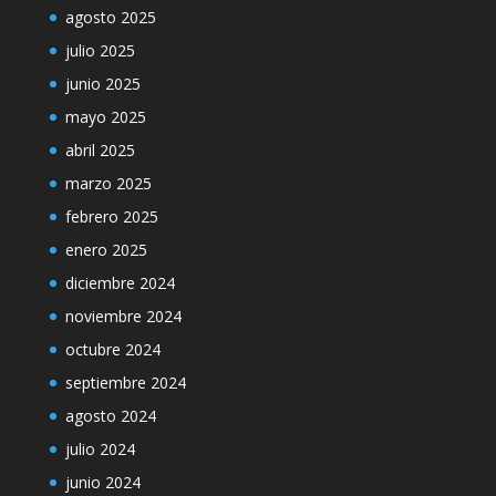
agosto 2025
julio 2025
junio 2025
mayo 2025
abril 2025
marzo 2025
febrero 2025
enero 2025
diciembre 2024
noviembre 2024
octubre 2024
septiembre 2024
agosto 2024
julio 2024
junio 2024