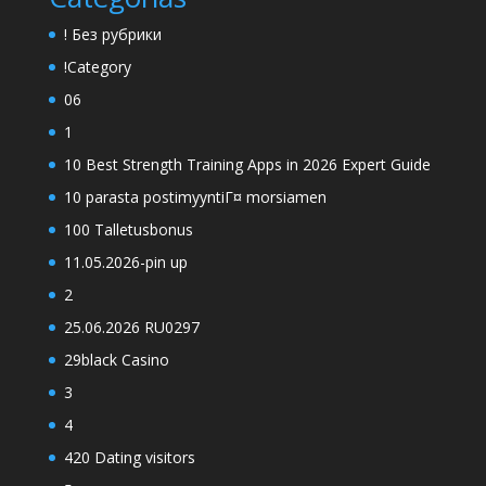
! Без рубрики
!Category
06
1
10 Best Strength Training Apps in 2026 Expert Guide
10 parasta postimyyntiГ¤ morsiamen
100 Talletusbonus
11.05.2026-pin up
2
25.06.2026 RU0297
29black Casino
3
4
420 Dating visitors