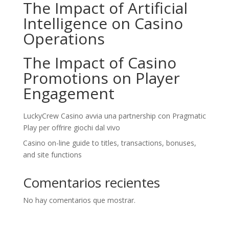
The Impact of Artificial
Intelligence on Casino
Operations
The Impact of Casino
Promotions on Player
Engagement
LuckyCrew Casino avvia una partnership con Pragmatic
Play per offrire giochi dal vivo
Casino on-line guide to titles, transactions, bonuses,
and site functions
Comentarios recientes
No hay comentarios que mostrar.