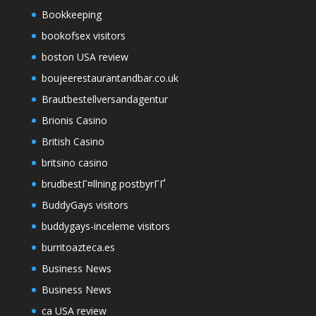
Bookkeeping
bookofsex visitors
boston USA review
boujeerestaurantandbar.co.uk
Brautbestellversandagentur
Brionis Casino
British Casino
britsino casino
brudbestГ¤llning postbyrГҐ
BuddyGays visitors
buddygays-inceleme visitors
burritoazteca.es
Business News
Business News
ca USA review