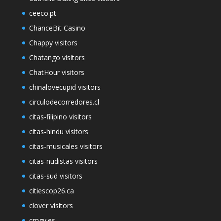
ceeco.pt
ChanceBit Casino
Chappy visitors
Chatango visitors
ChatHour visitors
chinalovecupid visitors
circulodecorredores.cl
citas-filipino visitors
citas-hindu visitors
citas-musicales visitors
citas-nudistas visitors
citas-sud visitors
citiescop26.ca
clover visitors
cmgv.es