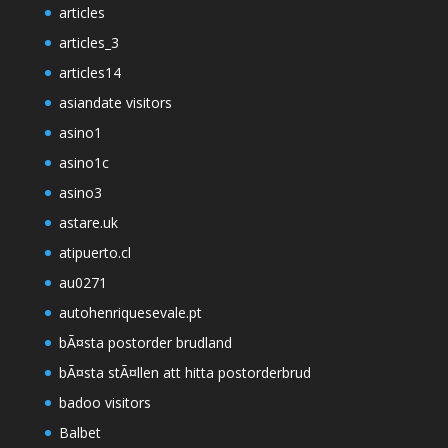
articles
articles_3
articles14
asiandate visitors
asino1
asino1c
asino3
astare.uk
atipuerto.cl
au0271
autohenriquesevale.pt
bÃ¤sta postorder brudland
bÃ¤sta stÃ¤llen att hitta postorderbrud
badoo visitors
Balbet