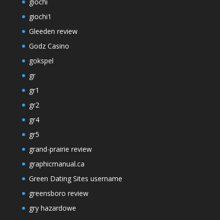
giochi
giochi1
Gleeden review
Godz Casino
gokspel
gr
gr1
gr2
gr4
gr5
grand-prairie review
graphicmanual.ca
Green Dating Sites username
greensboro review
gry hazardowe