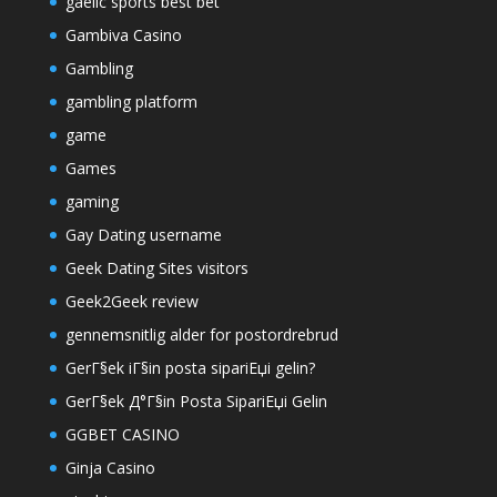
gaelic sports best bet
Gambiva Casino
Gambling
gambling platform
game
Games
gaming
Gay Dating username
Geek Dating Sites visitors
Geek2Geek review
gennemsnitlig alder for postordrebrud
GerГ§ek iГ§in posta sipariЕџi gelin?
GerГ§ek Д°Г§in Posta SipariЕџi Gelin
GGBET CASINO
Ginja Casino