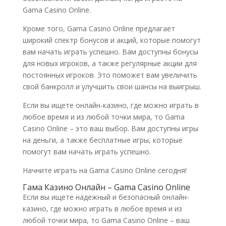
Gama Casino Online.
Кроме того, Gama Casino Online предлагает
широкий спектр бонусов и акций, которые помогут
вам начать играть успешно. Вам доступны бонусы
для новых игроков, а также регулярные акции для
постоянных игроков. Это поможет вам увеличить
свой банкролл и улучшить свои шансы на выигрыш.
Если вы ищете онлайн-казино, где можно играть в
любое время и из любой точки мира, то Gama
Casino Online – это ваш выбор. Вам доступны игры
на деньги, а также бесплатные игры, которые
помогут вам начать играть успешно.
Начните играть на Gama Casino Online сегодня!
Гама Казино Онлайн – Gama Casino Online
Если вы ищете надежный и безопасный онлайн-
казино, где можно играть в любое время и из
любой точки мира, то Gama Casino Online – ваш