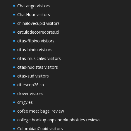
Chatango visitors
ChatHour visitors
chinalovecupid visitors
circulodecorredores.cl
citas-filipino visitors
citas-hindu visitors
citas-musicales visitors
citas-nudistas visitors
citas-sud visitors
citiescop26.ca
clover visitors
cmgv.es
cofee meet bagel review
college hookup apps hookuphotties reviews
ColombianCupid visitors