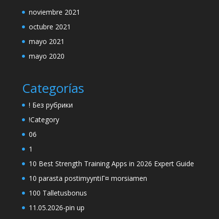
noviembre 2021
octubre 2021
mayo 2021
mayo 2020
Categorías
! Без рубрики
!Category
06
1
10 Best Strength Training Apps in 2026 Expert Guide
10 parasta postimyyntiГ¤ morsiamen
100 Talletusbonus
11.05.2026-pin up