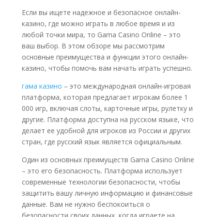
Если вы ищете надежное и безопасное онлайн-
казино, где можно играть в любое время и из
любой точки мира, то Gama Casino Online – это
ваш выбор. В этом обзоре мы рассмотрим
основные преимущества и функции этого онлайн-
казино, чтобы помочь вам начать играть успешно.
гама казино
– это международная онлайн-игровая
платформа, которая предлагает игрокам более 1
000 игр, включая слоты, карточные игры, рулетку и
другие. Платформа доступна на русском языке, что
делает ее удобной для игроков из России и других
стран, где русский язык является официальным.
Один из основных преимуществ Gama Casino Online
– это его безопасность. Платформа использует
современные технологии безопасности, чтобы
защитить вашу личную информацию и финансовые
данные. Вам не нужно беспокоиться о
безопасности своих данных, когда играете на