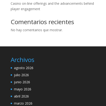
Casino on-line offerings and the advancements behind
player engagement
Comentarios recientes
No hay comentarios que mostrar.
Archivos
agosto 2026
julio 2026
junio 2026
mayo 2026
abril 2026
marzo 2026