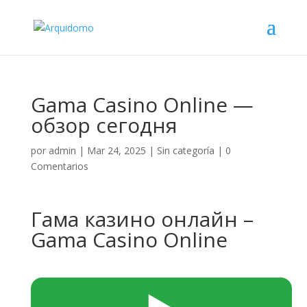
Gama Casino Online —
обзор сегодня
por
admin
|
Mar 24, 2025
|
Sin categoría
|
0
Comentarios
Гама казино онлайн –
Gama Casino Online