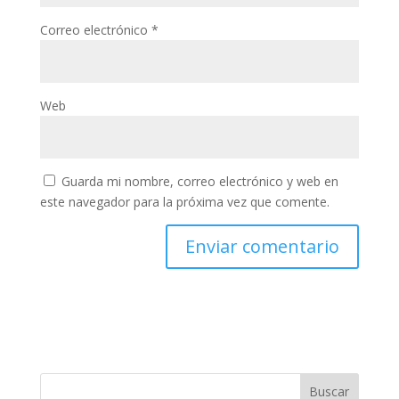
Correo electrónico
*
Web
Guarda mi nombre, correo electrónico y web en
este navegador para la próxima vez que comente.
Buscar