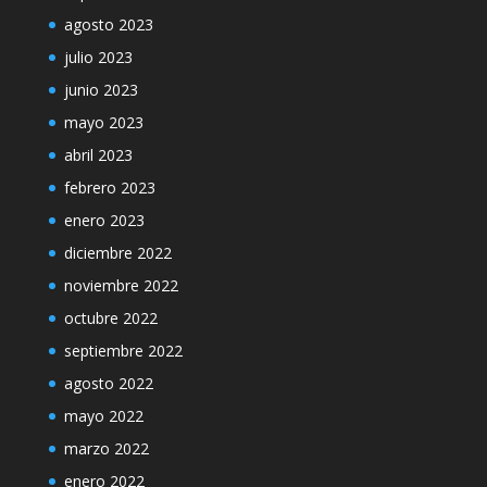
agosto 2023
julio 2023
junio 2023
mayo 2023
abril 2023
febrero 2023
enero 2023
diciembre 2022
noviembre 2022
octubre 2022
septiembre 2022
agosto 2022
mayo 2022
marzo 2022
enero 2022