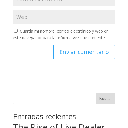
Guarda mi nombre, correo electrónico y web en
este navegador para la próxima vez que comente.
Buscar
Entradas recientes
The Rise of Live Dealer