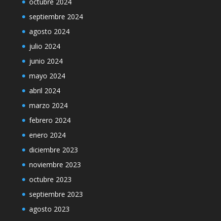
octubre 2024
septiembre 2024
agosto 2024
julio 2024
junio 2024
mayo 2024
abril 2024
marzo 2024
febrero 2024
enero 2024
diciembre 2023
noviembre 2023
octubre 2023
septiembre 2023
agosto 2023