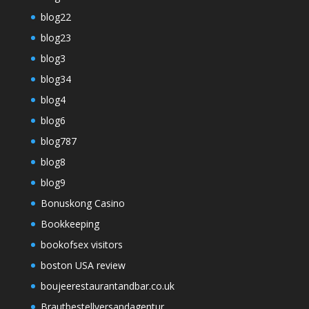
blog22
blog23
blog3
blog34
blog4
blog6
blog787
blog8
blog9
Bonuskong Casino
Bookkeeping
bookofsex visitors
boston USA review
boujeerestaurantandbar.co.uk
Brautbestellversandagentur