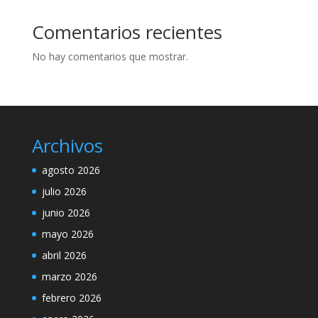
Comentarios recientes
No hay comentarios que mostrar.
Archivos
agosto 2026
julio 2026
junio 2026
mayo 2026
abril 2026
marzo 2026
febrero 2026