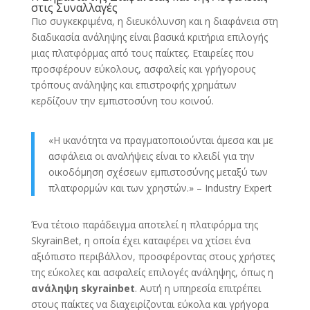
στις Συναλλαγές
Πιο συγκεκριμένα, η διευκόλυνση και η διαφάνεια στη
διαδικασία ανάληψης είναι βασικά κριτήρια επιλογής
μιας πλατφόρμας από τους παίκτες. Εταιρείες που
προσφέρουν εύκολους, ασφαλείς και γρήγορους
τρόπους ανάληψης και επιστροφής χρημάτων
κερδίζουν την εμπιστοσύνη του κοινού.
«Η ικανότητα να πραγματοποιούνται άμεσα και με
ασφάλεια οι αναλήψεις είναι το κλειδί για την
οικοδόμηση σχέσεων εμπιστοσύνης μεταξύ των
πλατφορμών και των χρηστών.» – Industry Expert
Ένα τέτοιο παράδειγμα αποτελεί η πλατφόρμα της
SkyrainBet, η οποία έχει καταφέρει να χτίσει ένα
αξιόπιστο περιβάλλον, προσφέροντας στους χρήστες
της εύκολες και ασφαλείς επιλογές ανάληψης, όπως η
ανάληψη skyrainbet
. Αυτή η υπηρεσία επιτρέπει
στους παίκτες να διαχειρίζονται εύκολα και γρήγορα