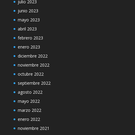
julio 2023
junio 2023
mayo 2023
abril 2023
febrero 2023
enero 2023
diciembre 2022
noviembre 2022
octubre 2022
septiembre 2022
agosto 2022
mayo 2022
marzo 2022
enero 2022
noviembre 2021