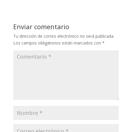
Enviar comentario
Tu dirección de correo electrónico no será publicada.
Los campos obligatorios están marcados con
*