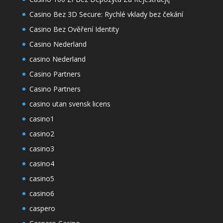
Casino Bez 3D Secure: Rychlé vklady bez čekání
Casino Bez Ověření Identity
Casino Nederland
casino Nederland
Casino Partners
Casino Partners
casino utan svensk licens
casino1
casino2
casino3
casino4
casino5
casino6
caspero