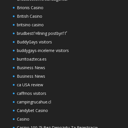
Brionis Casino
British Casino
britsino casino
brudbestГ¤llning postbyrГҐ
BuddyGays visitors
buddygays-inceleme visitors
burritoazteca.es
Business News
Business News
ca USA review
caffmos visitors
campingrucahue.cl
Candybet Casino
Casino
Casino 100 Zł Bez Depozytu Za Rejestrację