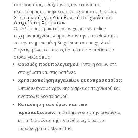
τα κέρδη τους, ενισχύοντας την εικόνα της
πλατφόρμας ως ασφαλούς και αξιόπιστου δικτύου.
Στρατηγικές για Υπευθυνικά Παιχνίδια και
Διαχείριση Χρημάτων
Οι καλύτερες πρακτικές στον χώρο των online
τυχερών παιχνιδιών προωθούν την υπευθυνότητα
και την ενημερωμένη διαχείριση του παιχνιδιού.
Συγκεκριμένα, οι παίκτες θα πρέπει να υιοθετούν
στρατηγικές όπως:
Ορισμός προϋπολογισμού:
Ένταξη ορίων στα
στοιχήματα και στις δαπάνες.
Χρησιμοποίηση εργαλείων αυτοπροστασίας:
Όπως ελέγχους χρονικής διάρκειας παιχνιδιού και
αναστολές λογαριασμού.
Κατανόηση των όρων και των
προϋποθέσεων:
Επιβεβαιώνοντας την ασφάλεια
και τη διαφάνεια της πλατφόρμας, όπως το
παράδειγμα της SkyrainBet.