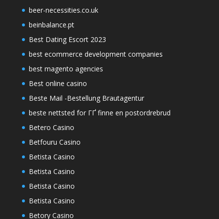
beer-necessities.co.uk
beinbalance.pt
Best Dating Escort 2023
best ecommerce development companies
best magento agencies
Best online casino
Beste Mail -Bestellung Brautagentur
beste nettsted for ГҐ finne en postordrebrud
Betero Casino
Betfouru Casino
Betista Casino
Betista Casino
Betista Casino
Betista Casino
Betory Casino