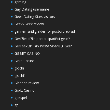
gaming
Gay Dating username
Geek Dating Sites visitors
Geek2Geek review
gennemsnitlig alder for postordrebrud
GerГ§ek iГ§in posta sipariЕџi gelin?
GerГ§ek Д°Г§in Posta SipariЕџi Gelin
GGBET CASINO
Ginja Casino
giochi
giochi1
Gleeden review
Godz Casino
gokspel
gr