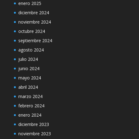
enero 2025
diciembre 2024
noviembre 2024
octubre 2024
septiembre 2024
agosto 2024
julio 2024
junio 2024
mayo 2024
abril 2024
marzo 2024
febrero 2024
enero 2024
diciembre 2023
noviembre 2023