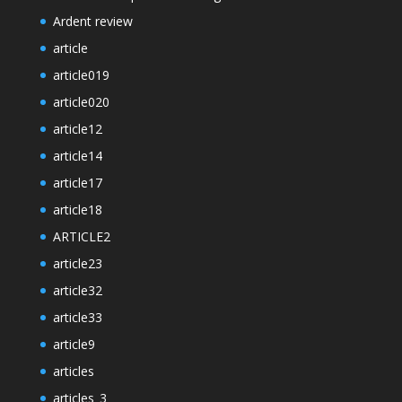
Ardent review
article
article019
article020
article12
article14
article17
article18
ARTICLE2
article23
article32
article33
article9
articles
articles_3