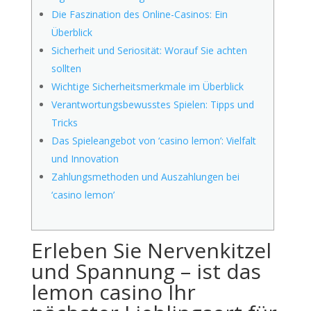
Die Faszination des Online-Casinos: Ein
Überblick
Sicherheit und Seriosität: Worauf Sie achten
sollten
Wichtige Sicherheitsmerkmale im Überblick
Verantwortungsbewusstes Spielen: Tipps und
Tricks
Das Spieleangebot von ‘casino lemon’: Vielfalt
und Innovation
Zahlungsmethoden und Auszahlungen bei
‘casino lemon’
Erleben Sie Nervenkitzel
und Spannung – ist das
lemon casino Ihr