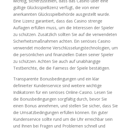
wichtig, sicherzustellen, dass das Casino über eine
gültige Glücksspiellizenz verfügt, die von einer
anerkannten Glücksspielbehörde ausgestellt wurde.
Eine Lizenz garantiert, dass das Casino strenge
Auflagen erfüllen muss, um die Interessen der Spieler
zu schützen. Zusätzlich sollten Sie auf die verwendeten
Sicherheitsmaßnahmen achten. Ein seriöses Casino
verwendet moderne Verschlüsselungstechnologien, um
die persönlichen und finanziellen Daten seiner Spieler
zu schützen. Achten Sie auch auf unabhängige
Testberichte, die die Fairness der Spiele bestätigen.
Transparente Bonusbedingungen und ein klar
definierter Kundenservice sind weitere wichtige
Indikatoren für ein seriöses Online-Casino. Lesen Sie
die Bonusbedingungen sorgfältig durch, bevor Sie
einen Bonus annehmen, und stellen Sie sicher, dass Sie
die Umsatzbedingungen erfüllen können. Ein guter
Kundenservice sollte rund um die Uhr erreichbar sein
und Ihnen bei Fragen und Problemen schnell und