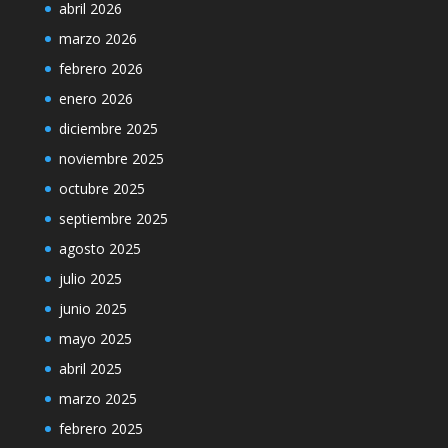
abril 2026
marzo 2026
febrero 2026
enero 2026
diciembre 2025
noviembre 2025
octubre 2025
septiembre 2025
agosto 2025
julio 2025
junio 2025
mayo 2025
abril 2025
marzo 2025
febrero 2025