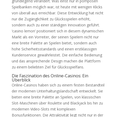
grundlegend verändert. Was einst nur in pompösen
Spielbanken möglich war, ist heute mit wenigen Klicks
von überall aus erreichbar. Diese Entwicklung hat nicht
nur die Zugänglichkeit zu Glücksspielen erhöht,
sondern auch zu einer ständigen Innovation geführt.
‘casino lemon’ positioniert sich in diesem dynamischen
Markt als ein Vorreiter, der seinen Spielern nicht nur
eine breite Palette an Spielen bietet, sondern auch
hohe Sicherheitsstandards und einen erstklassigen
Kundenservice gewährleistet. Die einfache Bedienung
und das ansprechende Design machen die Plattform
zu einem beliebten Ziel für Glücksspielfans.
Die Faszination des Online-Casinos: Ein
Überblick
Online-Casinos haben sich zu einem festen Bestandteil
der modernen Unterhaltungslandschaft entwickelt. Sie
bieten eine breite Palette an Spielen, von klassischen
Slot-Maschinen über Roulette und Blackjack bis hin zu
modernen Video-Slots mit komplexen
Bonusfunktionen. Die Attraktivität liegt nicht nur in der