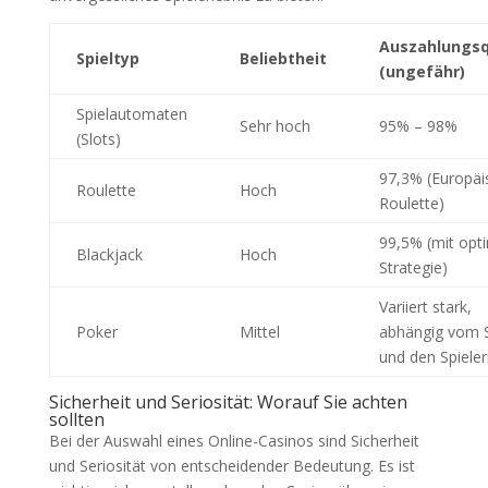
Auszahlungs
Spieltyp
Beliebtheit
(ungefähr)
Spielautomaten
Sehr hoch
95% – 98%
(Slots)
97,3% (Europäi
Roulette
Hoch
Roulette)
99,5% (mit opt
Blackjack
Hoch
Strategie)
Variiert stark,
Poker
Mittel
abhängig vom S
und den Spiele
Sicherheit und Seriosität: Worauf Sie achten
sollten
Bei der Auswahl eines Online-Casinos sind Sicherheit
und Seriosität von entscheidender Bedeutung. Es ist