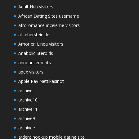
Adult Hub visitors
African Dating Sites username
afroromance-inceleme visitors
alt-eberstein.de
Amor en Linea visitors
Anabolic Steroids
announcements
apex visitors
Apple Pay Nettikasinot
archive
archive10
archive11
archive9
archivee
ardent hookup mobile dating site