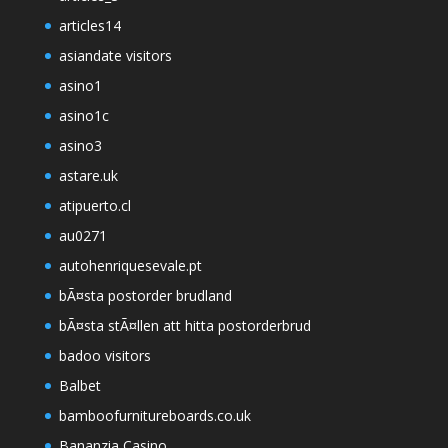
articles14
asiandate visitors
asino1
asino1c
asino3
astare.uk
atipuerto.cl
au0271
autohenriquesevale.pt
bÃ¤sta postorder brudland
bÃ¤sta stÃ¤llen att hitta postorderbrud
badoo visitors
Balbet
bamboofurnitureboards.co.uk
Bananzia Casino