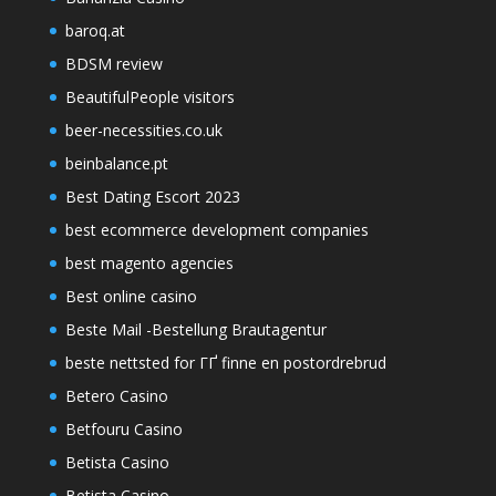
baroq.at
BDSM review
BeautifulPeople visitors
beer-necessities.co.uk
beinbalance.pt
Best Dating Escort 2023
best ecommerce development companies
best magento agencies
Best online casino
Beste Mail -Bestellung Brautagentur
beste nettsted for ГҐ finne en postordrebrud
Betero Casino
Betfouru Casino
Betista Casino
Betista Casino