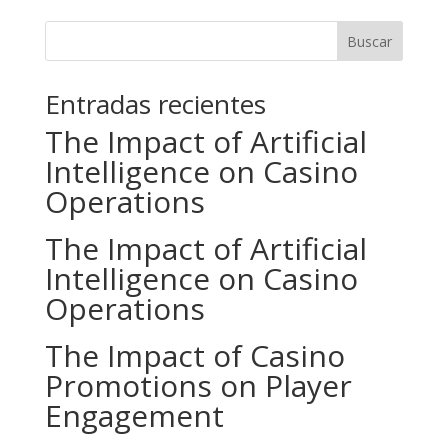
Buscar
Entradas recientes
The Impact of Artificial
Intelligence on Casino
Operations
The Impact of Artificial
Intelligence on Casino
Operations
The Impact of Casino
Promotions on Player
Engagement