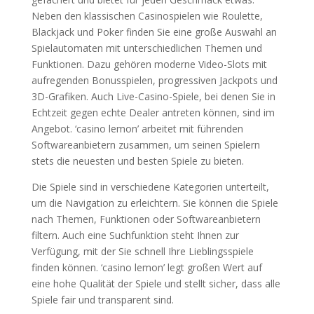
Neben den klassischen Casinospielen wie Roulette,
Blackjack und Poker finden Sie eine große Auswahl an
Spielautomaten mit unterschiedlichen Themen und
Funktionen. Dazu gehören moderne Video-Slots mit
aufregenden Bonusspielen, progressiven Jackpots und
3D-Grafiken. Auch Live-Casino-Spiele, bei denen Sie in
Echtzeit gegen echte Dealer antreten können, sind im
Angebot. ‘casino lemon’ arbeitet mit führenden
Softwareanbietern zusammen, um seinen Spielern
stets die neuesten und besten Spiele zu bieten.
Die Spiele sind in verschiedene Kategorien unterteilt,
um die Navigation zu erleichtern. Sie können die Spiele
nach Themen, Funktionen oder Softwareanbietern
filtern. Auch eine Suchfunktion steht Ihnen zur
Verfügung, mit der Sie schnell Ihre Lieblingsspiele
finden können. ‘casino lemon’ legt großen Wert auf
eine hohe Qualität der Spiele und stellt sicher, dass alle
Spiele fair und transparent sind.