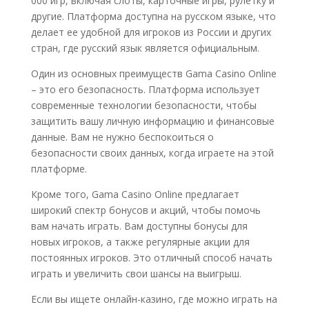
000 игр, включая слоты, карточные игры, рулетку и
другие. Платформа доступна на русском языке, что
делает ее удобной для игроков из России и других
стран, где русский язык является официальным.
Один из основных преимуществ Gama Casino Online
– это его безопасность. Платформа использует
современные технологии безопасности, чтобы
защитить вашу личную информацию и финансовые
данные. Вам не нужно беспокоиться о
безопасности своих данных, когда играете на этой
платформе.
Кроме того, Gama Casino Online предлагает
широкий спектр бонусов и акций, чтобы помочь
вам начать играть. Вам доступны бонусы для
новых игроков, а также регулярные акции для
постоянных игроков. Это отличный способ начать
играть и увеличить свои шансы на выигрыш.
Если вы ищете онлайн-казино, где можно играть на