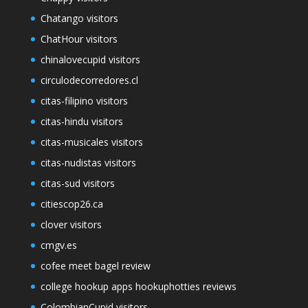
Chatango visitors
ChatHour visitors
chinalovecupid visitors
circulodecorredores.cl
citas-filipino visitors
citas-hindu visitors
citas-musicales visitors
citas-nudistas visitors
citas-sud visitors
citiescop26.ca
clover visitors
cmgv.es
cofee meet bagel review
college hookup apps hookuphotties reviews
ColombianCupid visitors