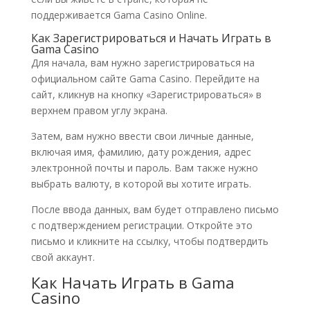
поддерживается Gama Casino Online.
Как Зарегистрироваться и Начать Играть в
Gama Casino
Для начала, вам нужно зарегистрироваться на
официальном сайте Gama Casino. Перейдите на
сайт, кликнув на кнопку «Зарегистрироваться» в
верхнем правом углу экрана.
Затем, вам нужно ввести свои личные данные,
включая имя, фамилию, дату рождения, адрес
электронной почты и пароль. Вам также нужно
выбрать валюту, в которой вы хотите играть.
После ввода данных, вам будет отправлено письмо
с подтверждением регистрации. Откройте это
письмо и кликните на ссылку, чтобы подтвердить
свой аккаунт.
Как Начать Играть в Gama
Casino