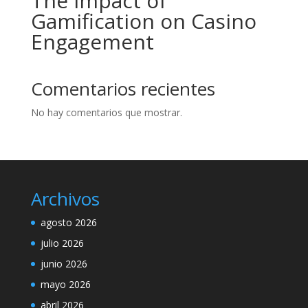
The Impact of
Gamification on Casino
Engagement
Comentarios recientes
No hay comentarios que mostrar.
Archivos
agosto 2026
julio 2026
junio 2026
mayo 2026
abril 2026