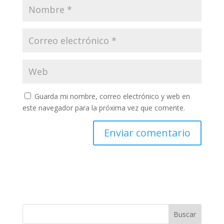
Guarda mi nombre, correo electrónico y web en
este navegador para la próxima vez que comente.
Buscar