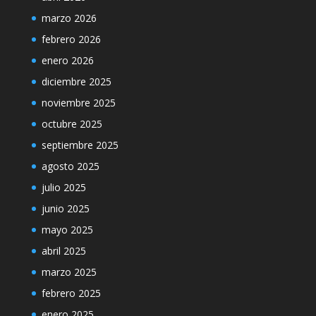
marzo 2026
febrero 2026
enero 2026
diciembre 2025
noviembre 2025
octubre 2025
septiembre 2025
agosto 2025
julio 2025
junio 2025
mayo 2025
abril 2025
marzo 2025
febrero 2025
enero 2025