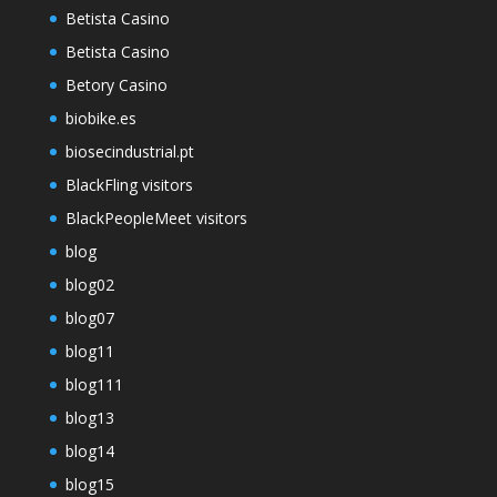
Betista Casino
Betista Casino
Betory Casino
biobike.es
biosecindustrial.pt
BlackFling visitors
BlackPeopleMeet visitors
blog
blog02
blog07
blog11
blog111
blog13
blog14
blog15