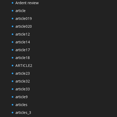
Ardent review
article
article019
article020
article12
article14
article17
article18
ARTICLE2
article23
article32
article33
article9
articles
articles_3