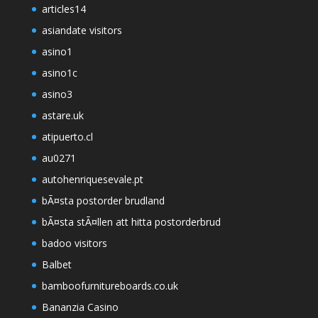
articles14
asiandate visitors
asino1
asino1c
asino3
astare.uk
atipuerto.cl
au0271
autohenriquesevale.pt
bÃ¤sta postorder brudland
bÃ¤sta stÃ¤llen att hitta postorderbrud
badoo visitors
Balbet
bamboofurnitureboards.co.uk
Bananzia Casino