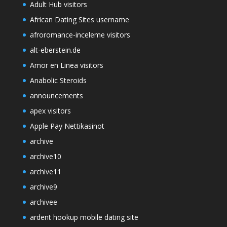
Adult Hub visitors
African Dating Sites username
afroromance-inceleme visitors
alt-eberstein.de
Amor en Linea visitors
Anabolic Steroids
announcements
apex visitors
Apple Pay Nettikasinot
archive
archive10
archive11
archive9
archivee
ardent hookup mobile dating site