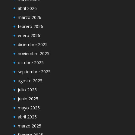
abril 2026
marzo 2026
febrero 2026
enero 2026
diciembre 2025
noviembre 2025
octubre 2025
septiembre 2025
agosto 2025
julio 2025
junio 2025
mayo 2025
abril 2025
marzo 2025
febrero 2025