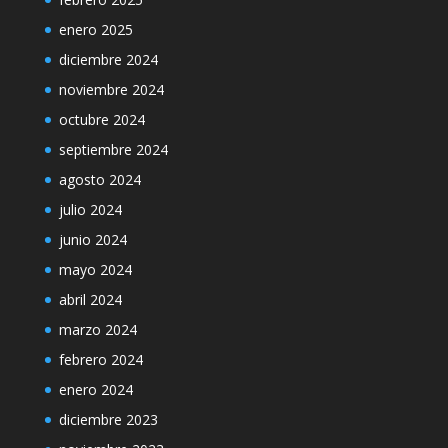
enero 2025
diciembre 2024
noviembre 2024
octubre 2024
septiembre 2024
agosto 2024
julio 2024
junio 2024
mayo 2024
abril 2024
marzo 2024
febrero 2024
enero 2024
diciembre 2023