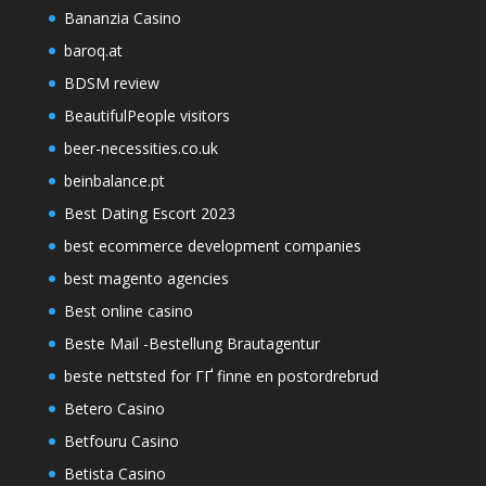
Bananzia Casino
baroq.at
BDSM review
BeautifulPeople visitors
beer-necessities.co.uk
beinbalance.pt
Best Dating Escort 2023
best ecommerce development companies
best magento agencies
Best online casino
Beste Mail -Bestellung Brautagentur
beste nettsted for ГҐ finne en postordrebrud
Betero Casino
Betfouru Casino
Betista Casino