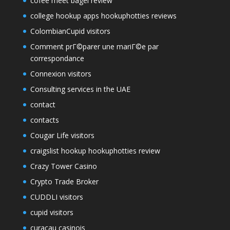
cofee meet bagel review
college hookup apps hookuphotties reviews
ColombianCupid visitors
Comment prГ©parer une mariГ©e par
correspondance
Connexion visitors
Consulting services in the UAE
contact
contacts
Cougar Life visitors
craigslist hookup hookuphotties review
Crazy Tower Сasino
Crypto Trade Broker
CUDDLI visitors
cupid visitors
curacau casinois