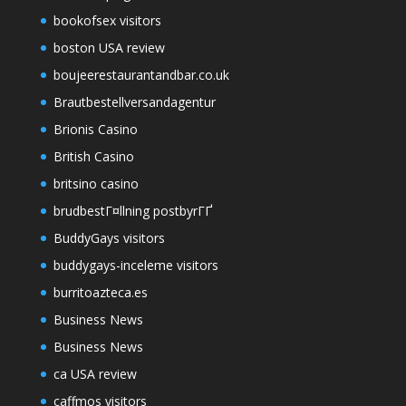
bookofsex visitors
boston USA review
boujeerestaurantandbar.co.uk
Brautbestellversandagentur
Brionis Casino
British Casino
britsino casino
brudbestГ¤llning postbyrГҐ
BuddyGays visitors
buddygays-inceleme visitors
burritoazteca.es
Business News
Business News
ca USA review
caffmos visitors