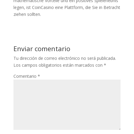
mathematische Vorteile und ein positives Spielerlebnis
legen, ist CoinCasino eine Plattform, die Sie in Betracht
ziehen sollten.
Enviar comentario
Tu dirección de correo electrónico no será publicada.
Los campos obligatorios están marcados con
*
Comentario
*