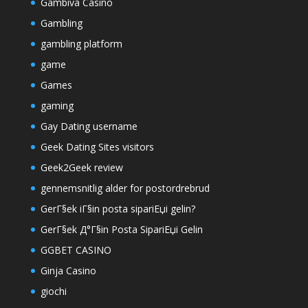
Gambiva Casino
Gambling
gambling platform
game
Games
gaming
Gay Dating username
Geek Dating Sites visitors
Geek2Geek review
gennemsnitlig alder for postordrebrud
GerГ§ek iГ§in posta sipariЕџi gelin?
GerГ§ek Д°Г§in Posta SipariЕџi Gelin
GGBET CASINO
Ginja Casino
giochi