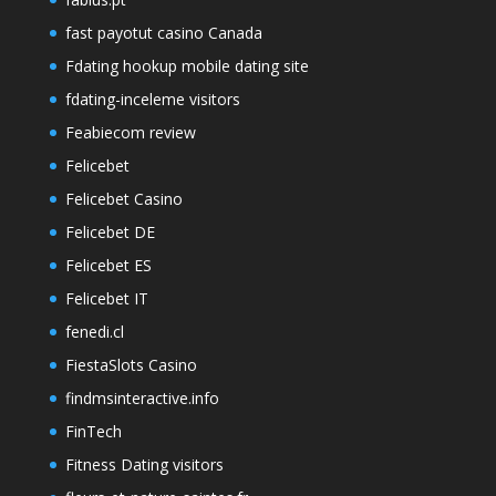
fast payotut casino Canada
Fdating hookup mobile dating site
fdating-inceleme visitors
Feabiecom review
Felicebet
Felicebet Casino
Felicebet DE
Felicebet ES
Felicebet IT
fenedi.cl
FiestaSlots Casino
findmsinteractive.info
FinTech
Fitness Dating visitors