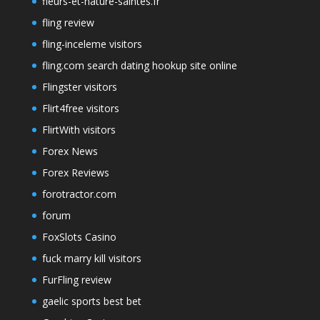
fleurs-et-nature-saintes.fr
fling review
fling-inceleme visitors
fling.com search dating hookup site online
Flingster visitors
Flirt4free visitors
FlirtWith visitors
Forex News
Forex Reviews
forotractor.com
forum
FoxSlots Casino
fuck marry kill visitors
FurFling review
gaelic sports best bet