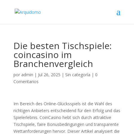
Die besten Tischspiele:
coincasino
im
Branchenvergleich
por
admin
|
Jul 26, 2025
|
Sin categoría
|
0
Comentarios
Im Bereich des Online-Glücksspiels ist die Wahl des
richtigen Anbieters entscheidend für den Erfolg und das
Spielerlebnis. CoinCasino hebt sich durch attraktive
Tischspiele, faire Bonusbedingungen und transparente
Wettanforderungen hervor. Dieser Artikel analysiert die