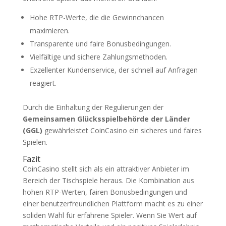
Hohe RTP-Werte, die die Gewinnchancen
maximieren.
Transparente und faire Bonusbedingungen.
Vielfältige und sichere Zahlungsmethoden.
Exzellenter Kundenservice, der schnell auf Anfragen
reagiert.
Durch die Einhaltung der Regulierungen der
Gemeinsamen Glücksspielbehörde der Länder
(GGL)
gewährleistet CoinCasino ein sicheres und faires
Spielen.
Fazit
CoinCasino stellt sich als ein attraktiver Anbieter im
Bereich der Tischspiele heraus. Die Kombination aus
hohen RTP-Werten, fairen Bonusbedingungen und
einer benutzerfreundlichen Plattform macht es zu einer
soliden Wahl für erfahrene Spieler. Wenn Sie Wert auf