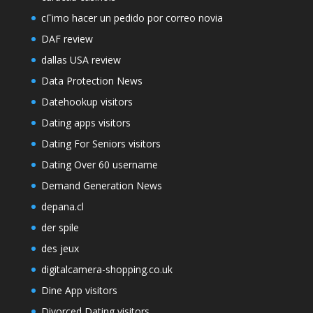
cГіmo hacer un pedido por correo novia
DAF review
dallas USA review
Data Protection News
Datehookup visitors
Dating apps visitors
Dating For Seniors visitors
Dating Over 60 username
Demand Generation News
depana.cl
der spile
des jeux
digitalcamera-shopping.co.uk
Dine App visitors
Divorced Dating visitors