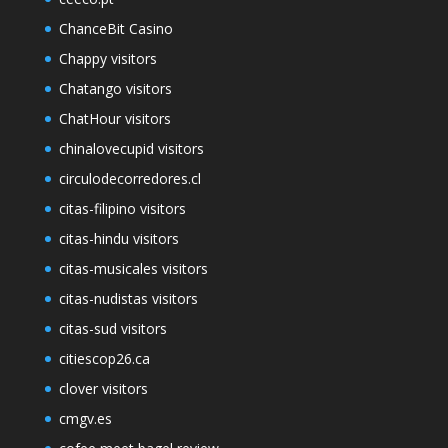
ChanceBit Casino
Chappy visitors
Chatango visitors
ChatHour visitors
chinalovecupid visitors
circulodecorredores.cl
citas-filipino visitors
citas-hindu visitors
citas-musicales visitors
citas-nudistas visitors
citas-sud visitors
citiescop26.ca
clover visitors
cmgv.es